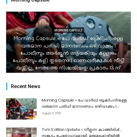
MORNING CAPSULE
Morning Capsule < പേ വാർഡ് ബുക്കിംഗിനുള്ള
വരുമാന പരിധി മാനദണ്ഡം ഒഴിവാക്കും I
പോലീസും അർജുൻ ആയങ്കിയും കള്ളനും
പോലീസും കളി തുടരുന്നു I ഓണപ്പരീക്ഷകൾ നീട്ടി
വയ്ക്കില്ല, നേരത്തെ നിശ്ചയിച്ചതു പ്രകാരം 13 ന്
തുടങ്ങും Iക്വിറ്റ് ഇന്ത്യ സമരം @ 84 I...
admin
-
August 8, 2026
Recent News
Morning Capsule < പേ വാർഡ് ബുക്കിംഗിനുള്ള
വരുമാന പരിധി മാനദണ്ഡം ഒഴിവാക്കും I...
August 8, 2026
Tvm Edition Update < നീളുന്ന കാത്തിരിപ്പ്…
സങ്കടം ഉപരോധവുമായി, മുതലപ്പൊഴിയിൽ