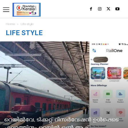
Home
Life style
LIFE STYLE
റെയിൽവേ, ടിക്കറ്റ് റിസർവേഷൻ ഉൾപ്പെടെ