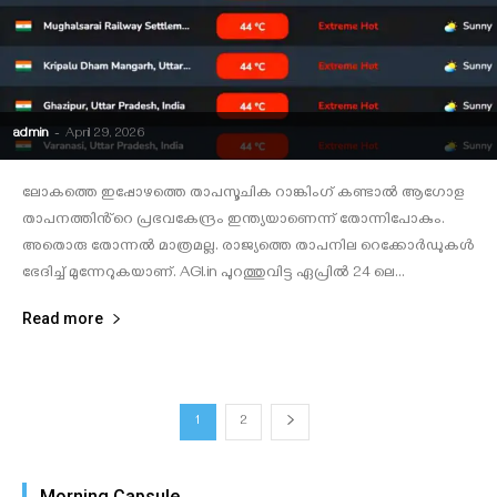
admin
-
April 29, 2026
ലോകത്തെ ഇപ്പോഴത്തെ താപസൂചിക റാങ്കിംഗ് കണ്ടാൽ ആഗോള
താപനത്തിൻ്റെ പ്രഭവകേന്ദ്രം ഇന്ത്യയാണെന്ന് തോന്നിപോകും.
അതൊരു തോന്നൽ മാത്രമല്ല. രാജ്യത്തെ താപനില റെക്കോർഡുകൾ
ഭേദിച്ച് മുന്നേറുകയാണ്. AGI.in പുറത്തുവിട്ട ഏപ്രിൽ 24 ലെ...
Read more
1
2
Morning Capsule