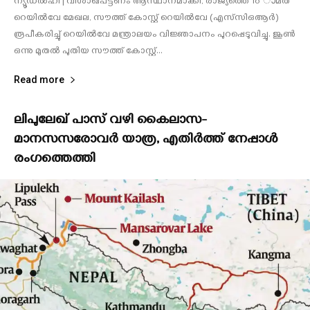
ന്യൂഡല്‍ഹി | വിശാഖപട്ടണം ആസ്ഥാനമാക്കി, രാജ്യത്തെ 18 ാമത്
റെയില്‍വേ മേഖല, സൗത്ത് കോസ്റ്റ് റെയില്‍വേ (എസ്‌സിഒആര്‍)
രൂപീകരിച്ചു് റെയില്‍വേ മന്ത്രാലയം വിജ്ഞാപനം പുറപ്പെടുവിച്ചു. ജൂണ്‍
ഒന്നു മുതല്‍ പുതിയ സൗത്ത് കോസ്റ്റ്...
Read more
ലിപുലേഖ് പാസ് വഴി കൈലാസ-
മാനസസരോവർ യാത്ര, എതിര്‍ത്ത് നേപ്പാള്‍
രംഗത്തെത്തി