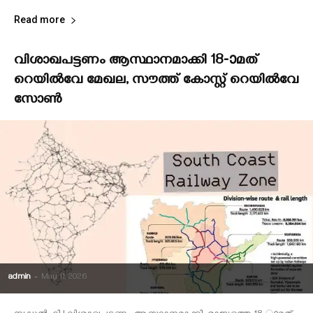
Read more
വിശാഖപട്ടണം ആസ്ഥാനമാക്കി 18-ാമത്
റെയില്‍വേ മേഖല, സൗത്ത് കോസ്റ്റ് റെയില്‍വേ
സോൺ
admin
-
May 11, 2026