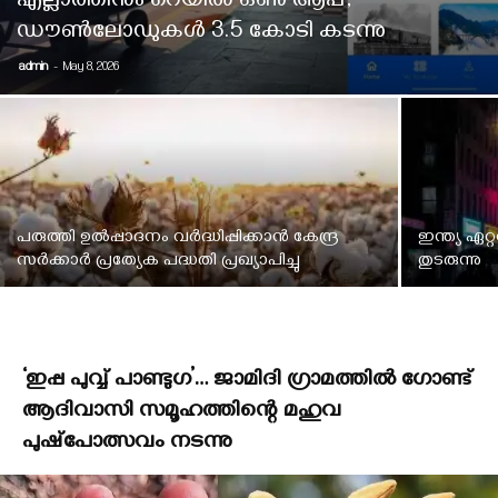
എല്ലാത്തിനും റെയിൽ ഒൺ ആപ്പ്,
ഡൗൺലോഡുകൾ 3.5 കോടി കടന്നു
admin
-
May 8, 2026
പരുത്തി ഉല്‍പ്പാദനം വര്‍ദ്ധിപ്പിക്കാന്‍ കേന്ദ്ര
ഇന്ത്യ ഏറ
സര്‍ക്കാര്‍ പ്രത്യേക പദ്ധതി പ്രഖ്യാപിച്ചു
തുടരുന്നു
‘ഇപ്പ പുവ്വ് പാണ്ടുഗ’… ജാമിദി ഗ്രാമത്തില്‍ ഗോണ്ട്
ആദിവാസി സമൂഹത്തിന്റെ മഹുവ
പുഷ്‌പോത്സവം നടന്നു