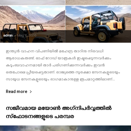
admin
-
May 6, 2026
ഇന്ത്യന്‍ വാഹന വിപണിയില്‍ മഹേന്ദ്ര താറിനു നിരവധി
ആരാധകരുണ്ട്. ഓഫ് റോഡ് യാത്രകള്‍ ഇഷ്ടപ്പെടുന്നവര്‍ക്കും
കുടുംബവാഹനമായി താര്‍ പരിഗണിക്കുന്നവര്‍ക്കും ഇവന്‍
ഒരുപോലെ പ്രീയപ്പെട്ടതാണ്. രാജ്യത്തെ സുരക്ഷാ സേനകളുടെയും
സായുധ സേനകളുടെയും ഭാഗമാകാനുള്ള രൂപമാറ്റത്തിലാണ്...
Read more
സജീവമായ മയോണ്‍ അഗ്‌നിപര്‍വ്വത്തില്‍
സ്ഫോടനങ്ങളുടെ പരമ്പര