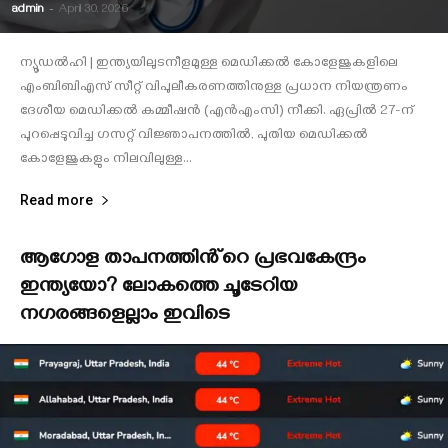
admin
-
April 30, 2026
ന്യൂഡൽഹി | ഇന്ത്യയിലുടനീളമുള്ള മെഡിക്കൽ കോളേജുകളിലെ
എംബിബിഎസ് സീറ്റ് വിപുലീകരണത്തിനുള്ള പ്രധാന നിയന്ത്രണം
ദേശീയ മെഡിക്കൽ കമ്മീഷൻ (എൻഎംസി) നീക്കി. ഏപ്രിൽ 27-ന്
പുറപ്പെടുവിച്ച ഗസറ്റ് വിജ്ഞാപനത്തിൽ, പുതിയ മെഡിക്കൽ
കോളേജുകളും നിലവിലുള്ള...
Read more
ആഗോള താപനത്തിൻ്റെ പ്രഭവകേന്ദ്രം
ഇന്ത്യയോ? ലോകത്തെ ചൂടേറിയ
നഗരങ്ങളെല്ലാം ഇവിടെ