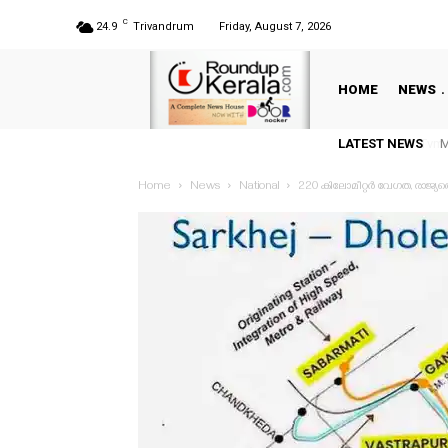
C
24.9
Trivandrum
Friday, August 7, 2026
HOME
NEWS
M
LATEST NEWS
പ
Home
News
National
220 കിലോമീറ്റര്‍ വേഗത, രാജ്
വ