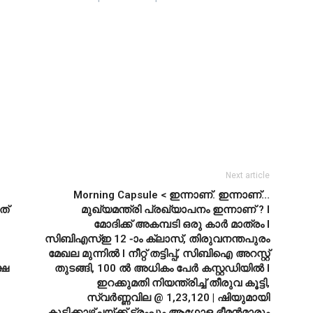
Next article
Morning Capsule < ഇന്നാണ്. ഇന്നാണ്…
ത്
മുഖ്യമന്ത്രി പ്രഖ്യാപനം ഇന്നാണ് ? l
മോദിക്ക് അകമ്പടി ഒരു കാർ മാത്രം l
സിബിഎസ്ഇ 12 -ാം ക്ലാസ്, തിരുവനന്തപുരം
മേഖല മുന്നിൽ l നീറ്റ് തട്ടിപ്പ്, സിബിഐ അറസ്റ്റ്
്ഷ
തുടങ്ങി, 100 ൽ അധികം പേർ കസ്റ്റഡിയിൽ I
ഇറക്കുമതി നിയന്ത്രിച്ച് തീരുവ കൂട്ടി,
സ്വർണ്ണവില @ 1,23,120 | ഷിയുമായി
കൂടിക്കാഴ്ച്ചയ്ക്ക് ട്രംപും ആഗോള ഭീമൻമാരും