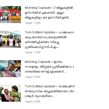
Morning Capsule < 2 ജില്ലകളിൽ
മുന്നറിയിപ്പ് ചുമപ്പായി, എല്ലാ
ജില്ലകളിലും മഴ മുന്നറിയിപ്പുണ്ട്...
August 7, 2026
Tvm Edition Update < പാങ്ങപ്പാറ
കുടുംബാരോഗ്യ കേന്ദ്രത്തിൽ
കിടത്തിച്ചികിത്സ നിലച്ചു,
പ്രതിഷേധിച്ച് സിപിഎം...
August 7, 2026
Morning Capsule < ഇന്നും
നാളെയും തീവ്രമഴ പ്രതീക്ഷിക്കാം |
ശബരിമല നെയ്യ് ക്രമക്കേട്,...
August 6, 2026
Tvm Edition Update < രാജേഷിന്
ഔദ്യോഗിക ബഹുമതിയോടെ വിട
| ആർ സുഗതൻ്റെ...
August 6, 2026