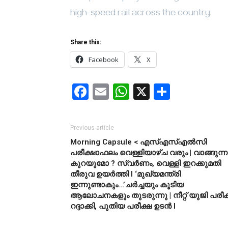
high-speed rail across the country.
Share this:
Facebook
X
Facebook
Email
WhatsApp
X
Share
Previous article
Morning Capsule < എസ്എസ്എൽസി
പരീക്ഷാഫലം വെള്ളിയാഴ്ച വരും | വാങ്ങുന്ന
കുറയുമോ ? സ്വർണം, വെള്ളി ഇറക്കുമതി
തീരുവ ഉയർത്തി l ‘മുഖ്യമന്ത്രി
ഇന്നുണ്ടാകും…’ചർച്ചയും കൂടിയ
ആലോചനകളും തുടരുന്നു | നീറ്റ് യുജി പരീക
റദ്ദാക്കി, പുതിയ പരീക്ഷ ഉടൻ l