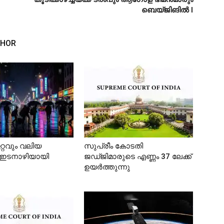
ബെയ്ജിങിൽ l
THOR
റ്റവും വലിയ
സുപ്രീം കോടതി
റ ഇടനാഴിയായി
ജഡ്ജിമാരുടെ എണ്ണം 37 ലേക്ക്
ഉയര്‍ത്തുന്നു