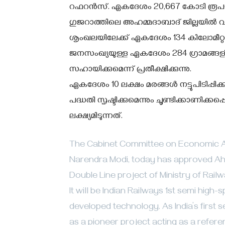
റഫറന്‍സ്. ഏകദേശം 20,667 കോടി രൂപയ
ഗുജറാത്തിലെ അഹമ്മദാബാദ് ജില്ലയില്‍ വ്യ
ശൃംഖലയിലേക്ക് ഏകദേശം 134 കിലോമീറ്റര്‍ ക
ജനസംഖ്യയുള്ള ഏകദേശം 284 ഗ്രാമങ്ങളിലേക്
സഹായിക്കുമെന്ന് പ്രതീക്ഷിക്കുന്നു.
ഏകദേശം 10 ലക്ഷം മരങ്ങള്‍ നട്ടുപിടിപ്പിക
പദ്ധതി സൃഷ്ടിക്കുമെന്നും ചൂണ്ടിക്കാണിക്കപ്പ
ലക്ഷ്യമിടുന്നത്.
The Cabinet Committee on Economic Affa
Narendra Modi, today has approved A
Double Line project of Ministry of Railw
It will be Indian Railways 1st semi high
developed technology. As India’s first s
as a pioneer project acting as a refer