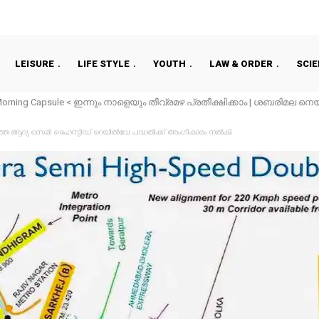
LEISURE
LIFE STYLE
YOUTH
LAW & ORDER
SCI
orning Capsule < ഇന്നും നാളെയും തീവ്രമഴ പ്രതീക്ഷിക്കാം | ശബരിമല നെയ്
്രശാന്ത് അടക്കമുള്ളവർ പ്രതി ? എഫ്ഐആർ ഉടൻ I പ്രളയക്കെടുതി, സംരം
യത്തെ ആദ്യ സെമി ഹൈസ്പീഡ് റെയില്‍വേ പദ്ധതിക്ക് അംഗീകാരം നല്‍കി
ായ്പ...