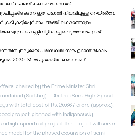
ാണ് ചെലവ് കണക്കാക്കുന്നത്.
ാപിച്ചുകിടക്കുന്ന ഈ പദ്ധതി നിലവിലുള്ള റെയില്‍വേ
ൂടി കൂട്ടിച്ചേര്‍ക്കും. അഞ്ച് ലക്ഷത്തോളം
കുള്ള കണക്റ്റിവിറ്റി മെച്ചപ്പെടുത്താനും ഇത്
്കുന്നതിന് തുല്യമായ പരിസ്ഥിതി സൗഹൃദാന്തരീക്ഷം
െടുന്നു. 2030-31 ല്‍ പൂര്‍ത്തിയാക്കാനാണ്
irs, chaired by the Prime Minister Shri
hmedabad (Sarkhej) – Dholera Semi High-Speed
ays with total cost of Rs. 20,667 crore (approx.).
-speed project, planned with indigenously
emi high-speed rail project, the project will serve
ence model for the phased expansion of semi