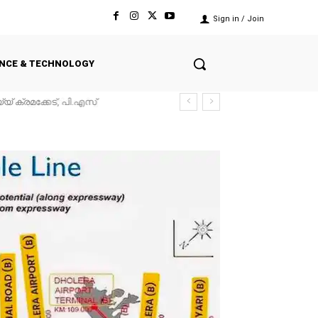
Sign in / Join
ENCE & TECHNOLOGY
യ് ക്രമക്കേട്, പി.എസ്
ഭകർക്ക് 12 ലക്ഷംവരെ