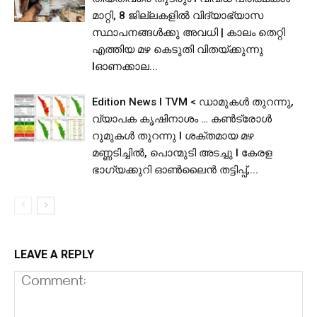
മാറ്റി, 8 ജില്ലകളിൽ വിദ്യാഭ്യാസ
സ്ഥാപനങ്ങള്‍ക്കു അവധി | കാലം തെറ്റി
എത്തിയ മഴ കെടുതി വിതയ്ക്കുന്നു
lഓണക്കാല...
Edition News I TVM < ഡാമുകൾ തുറന്നു,
വ്യാപക കൃഷിനാശം … കൺട്രോൾ
റൂമുകൾ തുറന്നു l ശക്തമായ മഴ
മണ്ണടിച്ചിൽ, പൊന്മുടി അടച്ചു l കേരള
ഭാഗ്യക്കുറി ഓൺലൈൻ തട്ടിപ്പ്,...
LEAVE A REPLY