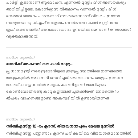
പാർട്ടി കൂടാനാണ് ആലോചന. എന്നാൽ മുസ്ലിം ലീഗ് അസൗകര്യം
അറിയിച്ചിട്ടുണ്ട്. കോൺഗ്രസ് തീരുമാനം വന്നാൽ മുസ്ലിം ലീഗ്
നേതാവ് യോഗം പാണക്കാട് നടക്കുമെന്നാണ് വിവരം. ഇന്നോ
നാളെയോ യുഡിഎഫ് നേതൃത്വം ഗവർണറെ കണ്ട് മന്ത്രിസഭാ
രൂപീകരണത്തിന് അവകാശവാദം ഉന്നയിക്കുമെന്നാണ് നേതാക്കൾ
വ്യക്തമാക്കുന്നത്.
ദേശീയം I ന്യൂഡൽഹി
മോദിക്ക് അകമ്പടി ഒരു കാർ മാത്രം
പ്രധാനമന്ത്രി നരേന്ദ്രമോദിയുടെ ഇന്ദ്രപ്രസ്ഥത്തിലെ ഇന്നലത്തെ
യാത്രകളിൽ അകമ്പടി സേവിച്ചത് ഒരു വാഹനം മാത്രം. ഇന്ധന
ചെലവ് കുറയ്ക്കുന്നതിൽ മാതൃക കാണിച്ചാണ് മോദിയുടെ
കോൺവോയ് രണ്ടു കാറുകളിലേക്ക് ചുരുക്കിയത്. നേരത്തെ 15
ൽപരം വാഹനങ്ങളാണ് അകമ്പടിയിൽ ഉണ്ടായിരുന്നത്.
ദേശീയം I ന്യൂഡൽഹി
സിബിഎസ്ഇ 12 -ാം ക്ലാസ്, തിരുവനന്തപുരം മേഖല മുന്നിൽ
സിബിഎസ്ഇ പന്ത്രണ്ടാം ക്ലാസ് പരീക്ഷയിലെ വിജയശതമാനത്തിൽ