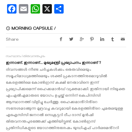
Facebook
Email
WhatsApp
X
Share
MORNING CAPSULE /
Share
സംസ്ഥാനം l തിരുവനന്തപുരം
ഇന്നാണ്. ഇന്നാണ്... മുഖ്യമന്ത്രി പ്രഖ്യാപനം ഇന്നാണ് ?
ദിവസങ്ങൾ നീണ്ട ചർച്ചകൾക്കും തെരുവിലെയും
സമൂഹിമാധ്യമത്തിലെയും ശക്തി പ്രകടനത്തിനുമൊടുവിൽ
കേരളത്തിലെ കോൺഗ്രസ് കക്ഷി നേതാവിനെ ഇന്ന്
പ്രഖ്യാപിക്കുമെന്ന് ഹൈക്കമാൻഡ് വ്യക്തമാക്കി. ഇതിനായി നിയുക്ത
എംഎൽഎമാരുടെ യോഗം ഉച്ചയ്ക്ക് ഒന്നിന് കെപിസിസി
ആസ്ഥാനത്ത് വിളിച്ചു ചേർത്തു. ഹൈക്കമാൻ്റിൻ്റെ
സന്ദേശമടങ്ങുന്ന മുദ്രവച്ച കവറുമായി കേരളത്തിൻ്റെ ചുമതലയുള്ള
എഐസിസി ജനറൽ സെക്രട്ടറി ദീപ ദാസ് മുൻഷി
തിരുവനന്തപുരത്തേക്ക് എത്തിയിട്ടുണ്ട്. കോൺഗ്രസ്
പ്രതിനിധികളുടെ യോഗത്തിനുശേഷം യുഡിഎഫ് പാർലമെൻ്ററി