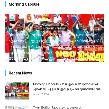
Morning Capsule
MORNING CAPSULE
Morning Capsule < 2 ജില്ലകളിൽ മുന്നറിയിപ്പ്
ചുമപ്പായി, എല്ലാ ജില്ലകളിലും മഴ മുന്നറിയിപ്പുണ്ട് I
ക്ഷേമ പെൻഷനുകൾ സഹകരണ ബാങ്കുകൾ വഴി
വീട്ടിലെത്തിക്കുന്നത് നിർത്തുന്നു | ചെളിയും
മാലിന്യവും നീക്കം ചെയ്യാൻ തദ്ദേശസ്ഥാപനങ്ങളെ
ചുമതലപ്പെടുത്തി I പോലീസിനെ ജനകീയമാക്കാൻ
‘മൈ പോലീസ് സ്റ്റേഷൻ’ 15 മുതൽ...
Recent News
admin
-
August 7, 2026
Morning Capsule < 2 ജില്ലകളിൽ മുന്നറിയിപ്പ്
ചുമപ്പായി, എല്ലാ ജില്ലകളിലും മഴ മുന്നറിയിപ്പുണ്ട്...
August 7, 2026
Tvm Edition Update < പാങ്ങപ്പാറ