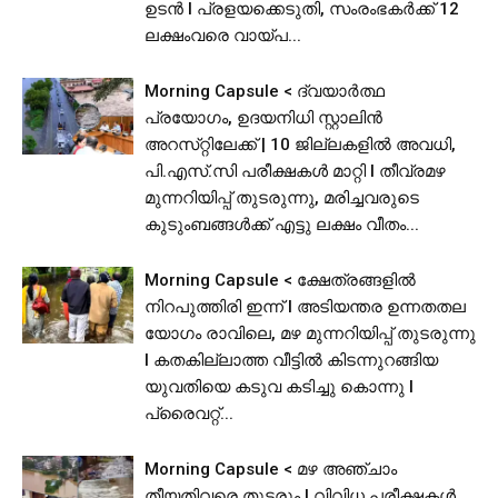
ഉടൻ I പ്രളയക്കെടുതി, സംരംഭകർക്ക് 12
ലക്ഷംവരെ വായ്പ...
Morning Capsule < ദ്വയാർത്ഥ
പ്രയോഗം, ഉദയനിധി സ്റ്റാലിൻ
അറസ്‌റ്റിലേക്ക് | 10 ജില്ലകളിൽ അവധി,
പി.​​​എ​​​സ്.​​​സി​​​ ​​​പ​​​രീ​​​ക്ഷ​​​ക​​​ൾ​​​ ​​​മാ​​​റ്റി I തീവ്രമഴ
മുന്നറിയിപ്പ് തുടരുന്നു, മരിച്ചവരുടെ
കുടുംബങ്ങൾക്ക് എട്ടു ലക്ഷം വീതം...
Morning Capsule < ക്ഷേത്രങ്ങളിൽ
നിറപുത്തിരി ഇന്ന് l അടിയന്തര ഉന്നതതല
യോഗം രാവിലെ, മഴ മുന്നറിയിപ്പ് തുടരുന്നു
I കതകില്ലാത്ത വീട്ടില്‍ കിടന്നുറങ്ങിയ
യുവതിയെ കടുവ കടിച്ചു കൊന്നു l
പ്രൈവറ്റ്...
Morning Capsule < മഴ അഞ്ചാം
തീയതിവരെ തുടരും I വിവിധ പരീക്ഷകൾ