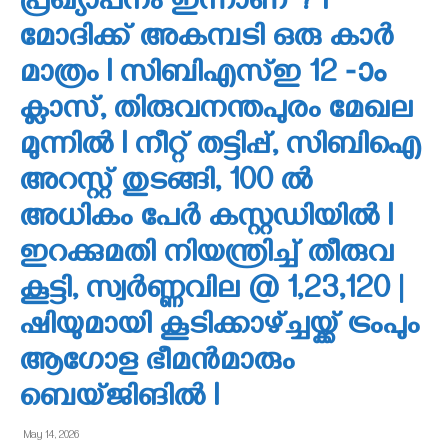
പ്രഖ്യാപനം ഇന്നാണ് ? l
മോദിക്ക് അകമ്പടി ഒരു കാർ
മാത്രം l സിബിഎസ്ഇ 12 -ാം
ക്ലാസ്, തിരുവനന്തപുരം മേഖല
മുന്നിൽ l നീറ്റ് തട്ടിപ്പ്, സിബിഐ
അറസ്റ്റ് തുടങ്ങി, 100 ൽ
അധികം പേർ കസ്റ്റഡിയിൽ I
ഇറക്കുമതി നിയന്ത്രിച്ച് തീരുവ
കൂട്ടി, സ്വർണ്ണവില @ 1,23,120 |
ഷിയുമായി കൂടിക്കാഴ്ച്ചയ്ക്ക് ട്രംപും
ആഗോള ഭീമൻമാരും
ബെയ്ജിങിൽ l
May 14, 2026