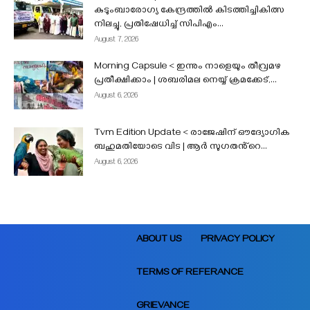
കുടുംബാരോഗ്യ കേന്ദ്രത്തിൽ കിടത്തിച്ചികിത്സ
നിലച്ചു, പ്രതിഷേധിച്ച് സിപിഎം...
August 7, 2026
Morning Capsule < ഇന്നും നാളെയും തീവ്രമഴ
പ്രതീക്ഷിക്കാം | ശബരിമല നെയ്യ് ക്രമക്കേട്,...
August 6, 2026
Tvm Edition Update < രാജേഷിന് ഔദ്യോഗിക
ബഹുമതിയോടെ വിട | ആർ സുഗതൻ്റെ...
August 6, 2026
ABOUT US
PRIVACY POLICY
TERMS OF REFERANCE
GRIEVANCE