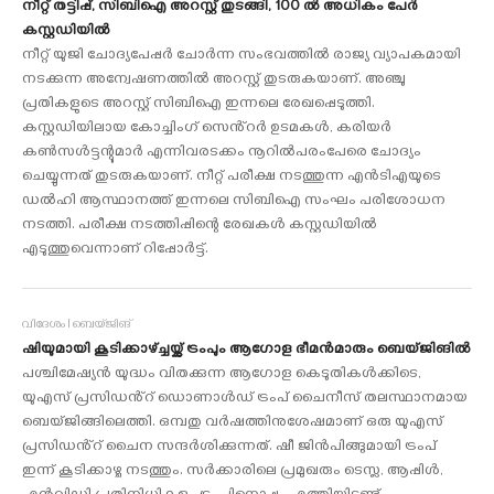
നീറ്റ് തട്ടിപ്പ്, സിബിഐ അറസ്റ്റ് തുടങ്ങി, 100 ൽ അധികം പേർ
കസ്റ്റഡിയിൽ
നീറ്റ് യുജി ചോദ്യപേപ്പർ ചോർന്ന സംഭവത്തിൽ രാജ്യ വ്യാപകമായി
നടക്കുന്ന അന്വേഷണത്തിൽ അറസ്റ്റ് തുടരുകയാണ്. അഞ്ചു
പ്രതികളുടെ അറസ്റ്റ് സിബിഐ ഇന്നലെ രേഖപ്പെടുത്തി.
കസ്റ്റഡിയിലായ കോച്ചിംഗ് സെൻ്റർ ഉടമകൾ, കരിയർ
കൺസൾട്ടന്റുമാർ എന്നിവരടക്കം നൂറിൽപരംപേരെ ചോദ്യം
ചെയ്യുന്നത് തുടരുകയാണ്. നീറ്റ് പരീക്ഷ നടത്തുന്ന എൻടിഎയുടെ
ഡൽഹി ആസ്ഥാനത്ത് ഇന്നലെ സിബിഐ സംഘം പരിശോധന
നടത്തി. പരീക്ഷ നടത്തിപ്പിന്റെ രേഖകൾ കസ്റ്റഡിയിൽ
എടുത്തുവെന്നാണ് റിപ്പോർട്ട്.
വിദേശം l ബെയ്ജിങ്
ഷിയുമായി കൂടിക്കാഴ്ച്ചയ്ക്ക് ട്രംപും ആഗോള ഭീമൻമാരും ബെയ്ജിങിൽ
പശ്ചിമേഷ്യൻ യുദ്ധം വിതക്കുന്ന ആഗോള കെടുതികൾക്കിടെ,
യുഎസ് പ്രസിഡൻ്റ് ഡൊണാൾഡ് ട്രംപ് ചൈനീസ് തലസ്ഥാനമായ
ബെയ്ജിങ്ങിലെത്തി. ഒമ്പതു വർഷത്തിനുശേഷമാണ് ഒരു യുഎസ്
പ്രസിഡൻ്റ് ചൈന സന്ദർശിക്കുന്നത്. ഷീ ജിൻപിങ്ങുമായി ട്രംപ്
ഇന്ന് കൂടിക്കാഴ്ച നടത്തും. സർക്കാരിലെ പ്രമുഖരും ടെസ്ല, ആപ്പിൾ,