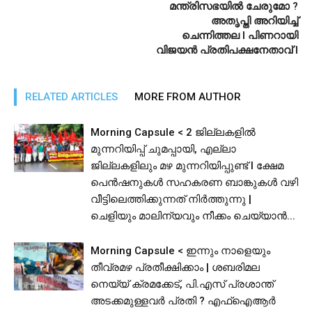
മന്ത്രിസഭയിൽ ചേരുമോ ?
അതൃപ്തി അറിയിച്ച്
ചെന്നിത്തല l പിണറായി
വിജയൻ പ്രതിപക്ഷനേതാവ് l
RELATED ARTICLES
MORE FROM AUTHOR
Morning Capsule < 2 ജില്ലകളിൽ
മുന്നറിയിപ്പ് ചുമപ്പായി, എല്ലാ
ജില്ലകളിലും മഴ മുന്നറിയിപ്പുണ്ട് I ക്ഷേമ
പെൻഷനുകൾ സഹകരണ ബാങ്കുകൾ വഴി
വീട്ടിലെത്തിക്കുന്നത് നിർത്തുന്നു |
ചെളിയും മാലിന്യവും നീക്കം ചെയ്യാൻ...
Morning Capsule < ഇന്നും നാളെയും
തീവ്രമഴ പ്രതീക്ഷിക്കാം | ശബരിമല
നെയ്യ് ക്രമക്കേട്, പി.എസ് പ്രശാന്ത്
അടക്കമുള്ളവർ പ്രതി ? എഫ്ഐആർ