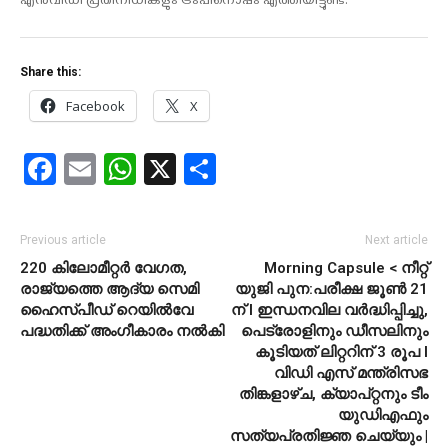
എൻവിഡി പ്രതിനിധികളും ട്രംപിനൊപ്പം എത്തിയിട്ടുണ്ട്.
Share this:
Facebook
X
Facebook
Email
WhatsApp
X
Share
Previous article
Next article
220 കിലോമീറ്റര്‍ വേഗത,
Morning Capsule < നീറ്റ്
രാജ്യത്തെ ആദ്യ സെമി
യുജി പുന:പരീക്ഷ ജൂൺ 21
ഹൈസ്പീഡ് റെയില്‍വേ
ന് l ഇന്ധനവില വർദ്ധിപ്പിച്ചു,
പദ്ധതിക്ക് അംഗീകാരം നല്‍കി
പെട്രോളിനും ഡീസലിനും
കൂടിയത് ലിറ്ററിന് 3 രൂപ l
വിഡി എസ് മന്ത്രിസഭ
തിങ്കളാഴ്ച, ക്യാപ്റ്റനും ടീം
യുഡിഎഫും
സത്യപ്രതിജ്ഞ ചെയ്യും |