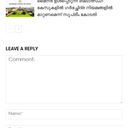
മൈനര്‍ ഉള്‍പ്പെടുന്ന ബലാത്സംഗ
കേസുകളില്‍ ഗര്‍ഭച്ഛിദ്ര നിയമങ്ങളില്‍
മാറ്റണമെന്ന് സുപ്രീം കോടതി
LEAVE A REPLY