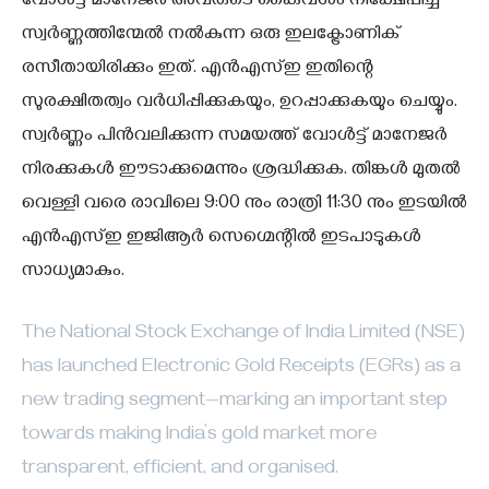
വോള്‍ട്ട് മാനേജര്‍ അവരുടെ കൈവശം നിക്ഷേപിച്ച
സ്വര്‍ണ്ണത്തിന്മേല്‍ നല്‍കുന്ന ഒരു ഇലക്ട്രോണിക്
രസീതായിരിക്കും ഇത്. എന്‍എസ്ഇ ഇതിന്റെ
സുരക്ഷിതത്വം വര്‍ധിപ്പിക്കുകയും, ഉറപ്പാക്കുകയും ചെയ്യും.
സ്വര്‍ണ്ണം പിന്‍വലിക്കുന്ന സമയത്ത് വോള്‍ട്ട് മാനേജര്‍
നിരക്കുകള്‍ ഈടാക്കുമെന്നും ശ്രദ്ധിക്കുക. തിങ്കള്‍ മുതല്‍
വെള്ളി വരെ രാവിലെ 9:00 നും രാത്രി 11:30 നും ഇടയില്‍
എന്‍എസ്ഇ ഇജിആര്‍ സെഗ്മെന്റില്‍ ഇടപാടുകള്‍
സാധ്യമാകും.
The National Stock Exchange of India Limited (NSE)
has launched Electronic Gold Receipts (EGRs) as a
new trading segment—marking an important step
towards making India’s gold market more
transparent, efficient, and organised.