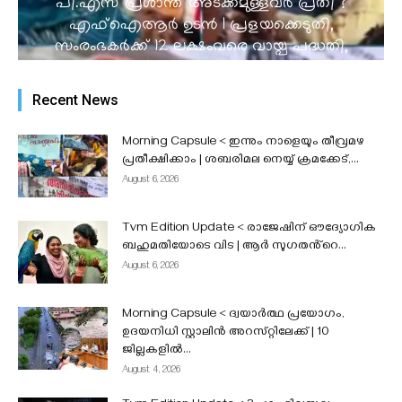
പി.എസ് പ്രശാന്ത് അടക്കമുള്ളവർ പ്രതി ?
എഫ്ഐആർ ഉടൻ I പ്രളയക്കെടുതി,
സംരംഭകർക്ക് 12 ലക്ഷംവരെ വായ്പ പദ്ധതി,
കടകൾക്ക് 10,000 സഹായം l നീറ്റ് കമ്പ്യൂട്ടർ
അധിഷ്ഠിതമാക്കുന്നത് പരിഗണനയിലെന്ന്
Recent News
കേന്ദ്രസർക്കാർ...
admin
-
August 6, 2026
Morning Capsule < ഇന്നും നാളെയും തീവ്രമഴ
പ്രതീക്ഷിക്കാം | ശബരിമല നെയ്യ് ക്രമക്കേട്,...
August 6, 2026
Tvm Edition Update < രാജേഷിന് ഔദ്യോഗിക
ബഹുമതിയോടെ വിട | ആർ സുഗതൻ്റെ...
August 6, 2026
Morning Capsule < ദ്വയാർത്ഥ പ്രയോഗം,
ഉദയനിധി സ്റ്റാലിൻ അറസ്‌റ്റിലേക്ക് | 10
ജില്ലകളിൽ...
August 4, 2026