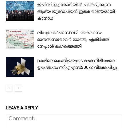
ഇപിസി ഉച്ചകോടിയിൽ പങ്കെടുക്കുന്ന
ആദ്യ യൂറോപ്യൻ ഇതര രാജ്യമായി
കാനഡ
ലിപുലേഖ് പാസ് വഴി കൈലാസ-
മാനസസരോവർ യാത്ര, എതിര്‍ത്ത്
നേപ്പാള്‍ രംഗത്തെത്തി
ദക്ഷിണ കൊറിയയുടെ ഭൗമ നിരീക്ഷണ
ഉപഗ്രഹം സിഎഎസ്500-2 വിക്ഷേപിച്ചു
LEAVE A REPLY