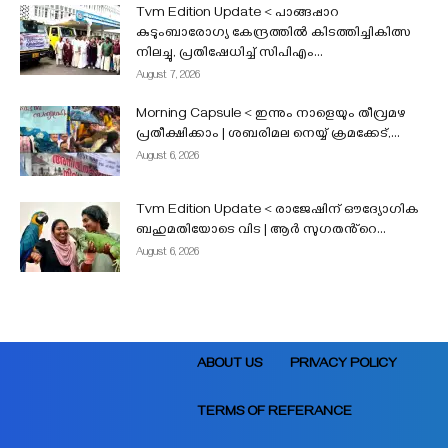
Tvm Edition Update < പാങ്ങപ്പാറ
കുടുംബാരോഗ്യ കേന്ദ്രത്തിൽ കിടത്തിച്ചികിത്സ
നിലച്ചു, പ്രതിഷേധിച്ച് സിപിഎം...
August 7, 2026
Morning Capsule < ഇന്നും നാളെയും തീവ്രമഴ
പ്രതീക്ഷിക്കാം | ശബരിമല നെയ്യ് ക്രമക്കേട്,...
August 6, 2026
Tvm Edition Update < രാജേഷിന് ഔദ്യോഗിക
ബഹുമതിയോടെ വിട | ആർ സുഗതൻ്റെ...
August 6, 2026
ABOUT US
PRIVACY POLICY
TERMS OF REFERANCE