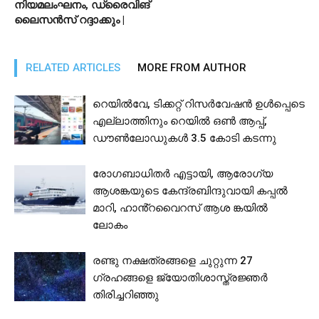
നിയമലംഘനം, ഡ്രൈവിങ്
ലൈസൻസ് റദ്ദാക്കും |
RELATED ARTICLES
MORE FROM AUTHOR
റെയിൽവേ, ടിക്കറ്റ് റിസർവേഷൻ ഉൾപ്പെടെ
എല്ലാത്തിനും റെയിൽ ഒൺ ആപ്പ്,
ഡൗൺലോഡുകൾ 3.5 കോടി കടന്നു
രോഗബാധിതർ എട്ടായി, ആരോഗ്യ
ആശങ്കയുടെ കേന്ദ്രബിന്ദുവായി കപ്പൽ
മാറി, ഹാൻ്റവൈറസ് ആശ ങ്കയിൽ
ലോകം
രണ്ടു നക്ഷത്രങ്ങളെ ചുറ്റുന്ന 27
ഗ്രഹങ്ങളെ ജ്യോതിശാസ്ത്രജ്ഞര്‍
തിരിച്ചറിഞ്ഞു