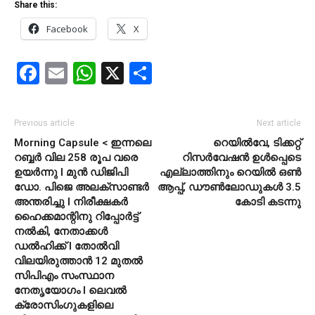
Share this:
Facebook
X
Facebook
Email
WhatsApp
X
Share
Previous article
Next article
Morning Capsule < ഇന്നലെ
റെയിൽവേ, ടിക്കറ്റ്
റബ്ബർ വില 258 രൂപ വരെ
റിസർവേഷൻ ഉൾപ്പെടെ
ഉയർന്നു I മുൻ ഡിജിപി
എല്ലാത്തിനും റെയിൽ ഒൺ
ഡോ. പിജെ അലക്‌സാണ്ടർ
ആപ്പ്, ഡൗൺലോഡുകൾ 3.5
അന്തരിച്ചു I നിരീക്ഷകർ
കോടി കടന്നു
ഹൈക്കമാന്റിനു റിപ്പോർട്ട്
നൽകി, നേതാക്കൾ
ഡൽഹിക്ക് l തോൽവി
വിലയിരുത്താൻ 12 മുതൽ
സിപിഎം സംസ്ഥാന
നേതൃയോഗം I ലെവൽ
ക്രോസിംഗുകളിലെ