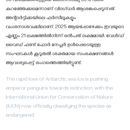
50 വര്‍ഷത്തിനുള്ളില്‍ അംഗസംഖ്യ 50% വരെ
കുറഞ്ഞേക്കുമെന്നാണ് വിദഗ്ധര്‍ ആശങ്കപ്പെടുന്നത്.
അന്റാര്‍ട്ടിക്കയിലെ ഫര്‍സീലുകളും
വംശനാശവക്കിലാണ്. 2025 ആയപ്പോഴേക്കും ഇവയുടെ
എണ്ണം 21 ലക്ഷത്തില്‍നിന്ന് ഒന്‍പത് ലക്ഷമായി. വേള്‍ഡ്
വൈഡ് ഫണ്ട് ഫോര്‍ നേച്ചര്‍ ഉള്‍പ്പെടെയുള്ള
സംഘടകള്‍ കൂടുതല്‍ ശക്തമായ സംരക്ഷണങ്ങള്‍
ആവശ്യപ്പെട്ട് രംഗത്തെത്തിയിട്ടുണ്ട്.
The rapid loss of Antarctic sea ice is pushing
emperor penguins towards extinction, with the
International Union for Conservation of Nature
(IUCN) now officially classifying the species as
endangered.