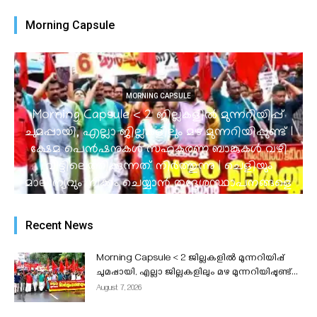
Morning Capsule
MORNING CAPSULE
Morning Capsule < 2 ജില്ലകളിൽ മുന്നറിയിപ്പ്
ചുമപ്പായി, എല്ലാ ജില്ലകളിലും മഴ മുന്നറിയിപ്പുണ്ട് I
ക്ഷേമ പെൻഷനുകൾ സഹകരണ ബാങ്കുകൾ വഴി
വീട്ടിലെത്തിക്കുന്നത് നിർത്തുന്നു | ചെളിയും
മാലിന്യവും നീക്കം ചെയ്യാൻ തദ്ദേശസ്ഥാപനങ്ങളെ
ചുമതലപ്പെടുത്തി I പോലീസിനെ ജനകീയമാക്കാൻ
‘മൈ പോലീസ് സ്റ്റേഷൻ’ 15 മുതൽ...
Recent News
admin
-
August 7, 2026
Morning Capsule < 2 ജില്ലകളിൽ മുന്നറിയിപ്പ്
ചുമപ്പായി, എല്ലാ ജില്ലകളിലും മഴ മുന്നറിയിപ്പുണ്ട്...
August 7, 2026