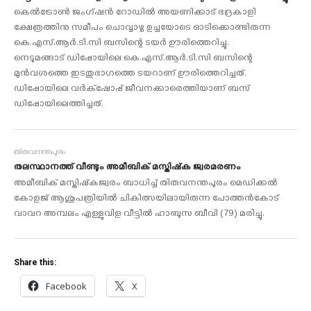
കെല്‍ട്രോണ്‍ ജംഗ്ഷന്‍ റോഡില്‍ അയണിക്കാട് ഭദ്രകാളി
ക്ഷേത്രത്തിനു സമീപം ചൊവ്വാഴ്ച ഉച്ചയോടെ ഓടിക്കൊണ്ടിരുന്ന
കെ.എസ്.ആര്‍.ടി.സി ബസിന്റെ ടയര്‍ ഊരിത്തെറിച്ചു.
നെടുമങ്ങാട് ഡിപ്പോയിലെ കെ.എസ്.ആര്‍.ടി.സി ബസിന്റെ
മുന്‍വശത്തെ ഇടതുഭാഗത്തെ ടയറാണ് ഊരിത്തെറിച്ചത്.
ഡിപ്പോയിലെ വര്‍ക്‌ഷോപ്പ് ജീവനക്കാരെത്തിയാണ് ബസ്
ഡിപ്പോയിലെത്തിച്ചത്.
തിരുവനന്തപുരം
തലസ്ഥാനത്ത് വീണ്ടും അമീബിക് മസ്തിഷ്‌ക ജ്വരമരണം
അമീബിക് മസ്തിഷ്‌കജ്വരം ബാധിച്ച് തിരുവനന്തപുരം മെഡിക്കല്‍
കോളജ് ആശുപത്രിയില്‍ ചികിത്സയിലായിരുന്ന പോത്തന്‍കോട്
വാവറ അമ്പലം എള്ളുവിള വീട്ടില്‍ ഹാബുസ ബീവി (79) മരിച്ചു.
Share this:
Facebook
X