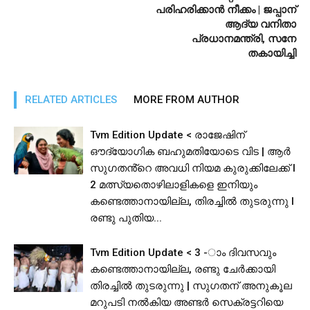
പരിഹരിക്കാന്‍ നീക്കം | ജപ്പാന്
ആദ്യ വനിതാ
പ്രധാനമന്ത്രി, സനേ
തകായിച്ചി
RELATED ARTICLES
MORE FROM AUTHOR
Tvm Edition Update < രാജേഷിന്
ഔദ്യോഗിക ബഹുമതിയോടെ വിട | ആർ
സുഗതൻ്റെ അവധി നിയമ കുരുക്കിലേക്ക് l
2 മത്സ്യതൊഴിലാളികളെ ഇനിയും
കണ്ടെത്താനായില്ല, തിരച്ചിൽ തുടരുന്നു l
രണ്ടു പുതിയ...
Tvm Edition Update < 3 -ാം ദിവസവും
കണ്ടെത്താനായില്ല, രണ്ടു ചേർക്കായി
തിരച്ചിൽ തുടരുന്നു | സുഗതന് അനുകൂല
മറുപടി നൽകിയ അണ്ടര്‍ സെക്രട്ടറിയെ