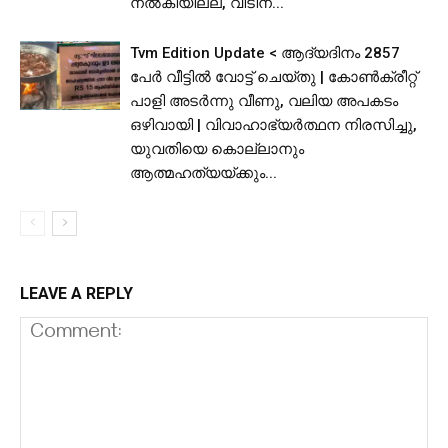
നൽകിയില്ല, വീടിന്...
Tvm Edition Update < ആദ്യദിനം 2857
പേർ വീട്ടിൽ വോട്ട് ചെയ്തു | കോൺക്രീറ്റ്
പാളി അടർന്നു വീണു, വലിയ അപകടം
ഒഴിവായി | വിവാഹാഭ്യർത്ഥന നിരസിച്ചു,
യുവതിയെ കൊല്ലാനും
ആത്മഹത്യയ്ക്കും...
LEAVE A REPLY