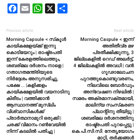
Facebook
Email
WhatsApp
X
Share
Previous article
Next article
Morning Capsule < സ്‌കൂള്‍
Morning Caspule < ഇന്ന്
കായികമേളയ്ക്ക് ഇന്നു
അതിതീവ്ര മഴ
കൊടിയേറും | രാഷ്ട്രപതി
പ്രതീക്ഷിക്കുന്നു, 3
ഇന്ന് കേരളത്തിലെത്തും,
ജില്ലകളില്‍ റെഡ് അലര്‍ട്ട്,
ശബരിമല ദര്‍ശനം നാളെ |
4 ജില്ലകളില്‍ അവധി | വന്‍
ഗതാഗതമന്ത്രിയുടെ
ഗൂഢാലോചന
നിര്‍ദ്ദേശം അനുസരിച്ചു,
പുറത്തുകൊണ്ടുവരണം,
പക്ഷേ … |കളിക്കളം
നിലവിലെ ബോര്‍ഡും
കായികമേളയില്‍ വയനാടിനു
അന്വേഷണ നിഴലില്‍ |
കിരീടം | വത്തിക്കാന്‍
സമരം അക്രമാസക്തമായി,
ആസ്ഥാനത്ത് മുസ്ലിം
മാലിന്യ സംസ്‌കരണ
വിശ്വാസികള്‍ക്ക്
പ്ലാന്റിനു തീയിട്ടു |
പ്രാര്‍ത്ഥനാമുറി ഒരുക്കി |
ശബരിമല ദര്‍ശനത്തിനു
ചരക്ക് വിമാനം റണ്‍വേയില്‍
രാഷ്ട്രപതി പുറപ്പെട്ടു |
നിന്ന് കടലില്‍ പതിച്ചു |
കെ.പി.സി.സി. നേതൃയോഗം
മാറ്റി, തര്‍ക്കങ്ങള്‍