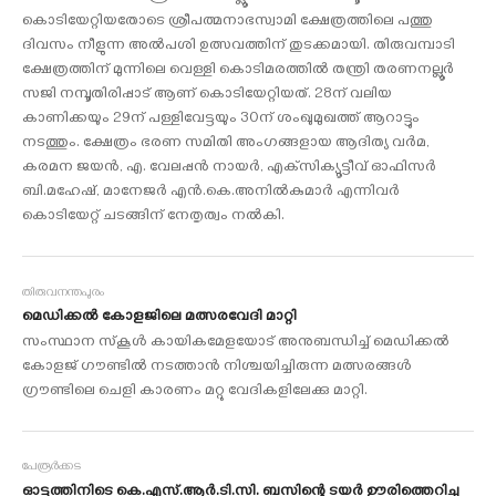
കൊടിയേറ്റിയതോടെ ശ്രീപത്മനാഭസ്വാമി ക്ഷേത്രത്തിലെ പത്തു
ദിവസം നീളുന്ന അല്‍പശി ഉത്സവത്തിന് തുടക്കമായി. തിരുവമ്പാടി
ക്ഷേത്രത്തിന് മുന്നിലെ വെള്ളി കൊടിമരത്തില്‍ തന്ത്രി തരണനല്ലൂര്‍
സജി നമ്പൂതിരിപ്പാട് ആണ് കൊടിയേറ്റിയത്. 28ന് വലിയ
കാണിക്കയും 29ന് പള്ളിവേട്ടയും 30ന് ശംഖുമുഖത്ത് ആറാട്ടും
നടത്തും. ക്ഷേത്രം ഭരണ സമിതി അംഗങ്ങളായ ആദിത്യ വര്‍മ,
കരമന ജയന്‍, എ. വേലപ്പന്‍ നായര്‍, എക്‌സിക്യൂട്ടീവ് ഓഫിസര്‍
ബി.മഹേഷ്, മാനേജര്‍ എന്‍.കെ.അനില്‍കുമാര്‍ എന്നിവര്‍
കൊടിയേറ്റ് ചടങ്ങിന് നേതൃത്വം നല്‍കി.
തിരുവനന്തപുരം
മെഡിക്കല്‍ കോളജിലെ മത്സരവേദി മാറ്റി
സംസ്ഥാന സ്‌കൂള്‍ കായികമേളയോട് അനുബന്ധിച്ച് മെഡിക്കല്‍
കോളജ് ഗൗണ്ടില്‍ നടത്താന്‍ നിശ്ചയിച്ചിരുന്ന മത്സരങ്ങള്‍
ഗ്രൗണ്ടിലെ ചെളി കാരണം മറ്റു വേദികളിലേക്കു മാറ്റി.
പേരൂര്‍ക്കട
ഓട്ടത്തിനിടെ കെ.എസ്.ആര്‍.ടി.സി. ബസിന്റെ ടയര്‍ ഊരിത്തെറിച്ചു