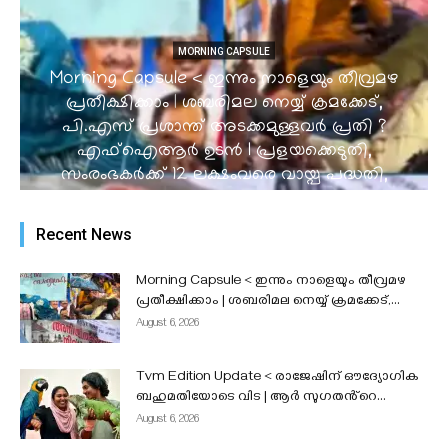
MORNING CAPSULE
Morning Capsule < ഇന്നും നാളെയും തീവ്രമഴ
പ്രതീക്ഷിക്കാം | ശബരിമല നെയ്യ് ക്രമക്കേട്,
പി.എസ് പ്രശാന്ത് അടക്കമുള്ളവർ പ്രതി ?
എഫ്ഐആർ ഉടൻ I പ്രളയക്കെടുതി,
സംരംഭകർക്ക് 12 ലക്ഷംവരെ വായ്പ പദ്ധതി,
കടകൾക്ക് 10,000 സഹായം l നീറ്റ് കമ്പ്യൂട്ടർ
അധിഷ്ഠിതമാക്കുന്നത് പരിഗണനയിലെന്ന്
Recent News
കേന്ദ്രസർക്കാർ...
admin
-
August 6, 2026
Morning Capsule < ഇന്നും നാളെയും തീവ്രമഴ
പ്രതീക്ഷിക്കാം | ശബരിമല നെയ്യ് ക്രമക്കേട്,...
August 6, 2026
Tvm Edition Update < രാജേഷിന് ഔദ്യോഗിക
ബഹുമതിയോടെ വിട | ആർ സുഗതൻ്റെ...
August 6, 2026