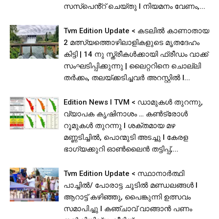
സസ്പെൻ്റ് ചെയ്തു l നിയമനം വേണം,...
Tvm Edition Update < കടലിൽ കാണാതായ
2 മത്സ്യത്തൊഴിലാളികളുടെ മൃതദേഹം
കിട്ടി | 14 നു സ്ത്രീകൾക്കായി ഫ്രീഡം വാക്ക്
സംഘടിപ്പിക്കുന്നു | ലൈറ്ററിനെ ചൊല്ലി
തര്‍ക്കം, തലയ്ക്കടിച്ചവര്‍ അറസ്റ്റില്‍ l...
Edition News I TVM < ഡാമുകൾ തുറന്നു,
വ്യാപക കൃഷിനാശം … കൺട്രോൾ
റൂമുകൾ തുറന്നു l ശക്തമായ മഴ
മണ്ണടിച്ചിൽ, പൊന്മുടി അടച്ചു l കേരള
ഭാഗ്യക്കുറി ഓൺലൈൻ തട്ടിപ്പ്,...
Tvm Edition Update < സ്ഥാനാർത്ഥി
പാച്ചിൽ/ പോരാട്ട ചൂടിൽ മണ്ഡലങ്ങൾ I
ആറാട്ട് കഴിഞ്ഞു, പൈങ്കുന്നി ഉത്സവം
സമാപിച്ചു I കഞ്ചാവ് വാങ്ങാൻ പണം