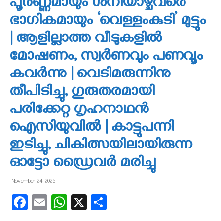
പൂര്‍ണ്ണമായും ശനിയാഴ്ചവരെ
ഭാഗികമായും ‘വെള്ളംകുടി’ മുട്ടും
| ആളില്ലാത്ത വീടുകളില്‍
മോഷണം, സ്വര്‍ണവും പണവൂം
കവര്‍ന്നു | വെടിമരുന്നിനു
തീപിടിച്ചു, ഗുരുതരമായി
പരിക്കേറ്റ ഗൃഹനാഥന്‍
ഐസിയുവില്‍ | കാട്ടുപന്നി
ഇടിച്ചു, ചികിത്സയിലായിരുന്ന
ഓട്ടോ ഡ്രൈവര്‍ മരിച്ചു
November 24, 2025
Facebook
Email
WhatsApp
X
Share