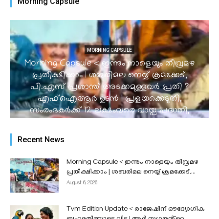
Morning Capsule
MORNING CAPSULE
Morning Capsule < ഇന്നും നാളെയും തീവ്രമഴ
പ്രതീക്ഷിക്കാം | ശബരിമല നെയ്യ് ക്രമക്കേട്,
പി.എസ് പ്രശാന്ത് അടക്കമുള്ളവർ പ്രതി ?
എഫ്ഐആർ ഉടൻ I പ്രളയക്കെടുതി,
സംരംഭകർക്ക് 12 ലക്ഷംവരെ വായ്പ പദ്ധതി,
കടകൾക്ക് 10,000 സഹായം l നീറ്റ് കമ്പ്യൂട്ടർ
അധിഷ്ഠിതമാക്കുന്നത് പരിഗണനയിലെന്ന്
Recent News
കേന്ദ്രസർക്കാർ...
admin
-
August 6, 2026
Morning Capsule < ഇന്നും നാളെയും തീവ്രമഴ
പ്രതീക്ഷിക്കാം | ശബരിമല നെയ്യ് ക്രമക്കേട്,...
August 6, 2026
Tvm Edition Update < രാജേഷിന് ഔദ്യോഗിക