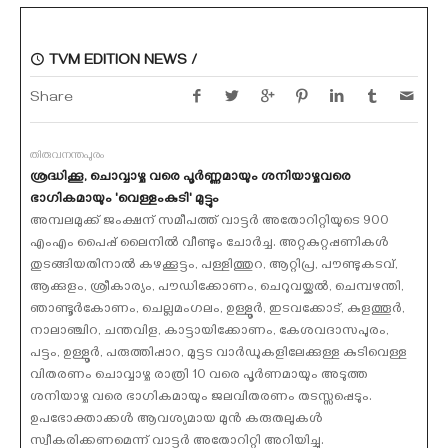
TVM EDITION NEWS /
Share
തിരുവനന്തപുരം
ശ്രദ്ധിക്കൂ, ചൊവ്വാഴ്ച വരെ പൂര്‍ണ്ണമായും ശനിയാഴ്ചവരെ
ഭാഗികമായും 'വെള്ളംകുടി' മുട്ടും
അമ്പലമുക്ക് ജംക്ഷന് സമീപത്ത് വാട്ടര്‍ അതോറിറ്റിയുടെ 900
എംഎം പൈപ്പ് ലൈനില്‍ വീണ്ടും ചോര്‍ച്ച. അറ്റകുറ്റപ്പണികള്‍
തുടങ്ങിയതിനാല്‍ കഴക്കൂട്ടം, പള്ളിത്തുറ, ആറ്റിപ്ര, പൗണ്ടുകടവ്,
ആക്കുളം, ശ്രീകാര്യം, പൗഡിക്കോണം, ചെറുവയ്ക്കല്‍, ചെമ്പഴന്തി,
ഞാണ്ടൂര്‍കോണം, ചെല്ലമംഗലം, ഉള്ളൂര്‍, ഇടവക്കോട്, കുളത്തൂര്‍,
നാലാഞ്ചിറ, ചന്തവിള, കാട്ടായിക്കോണം, കേശവദാസപുരം,
പട്ടം, ഉള്ളൂര്‍, പരുത്തിപ്പാറ, മുട്ടട വാര്‍ഡുകളിലേക്കുള്ള കുടിവെള്ള
വിതരണം ചൊവ്വാഴ്ച രാത്രി 10 വരെ പൂര്‍ണമായും അടുത്ത
ശനിയാഴ്ച വരെ ഭാഗികമായും ജലവിതരണം തടസ്സപ്പെടും.
ഉപഭോക്താക്കള്‍ ആവശ്യമായ മുന്‍ കരുതലുകള്‍
സ്വീകരിക്കണമെന്ന് വാട്ടര്‍ അതോറിറ്റി അറിയിച്ചു.