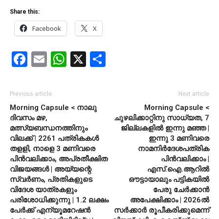
Share this:
Facebook
X
Facebook
Email
WhatsApp
X
Share
Previous article
Next article
Morning Capsule < നാലു
Morning Capsule <
ദിവസം മഴ,
ചുഴലിക്കാറ്റിനു സാധ്യത, 7
മത്സ്യബന്ധനത്തിനും
ജില്ലകളില്‍ ഇന്നു മഞ്ഞ |
വിലക്ക് | 2261 പത്രികകള്‍
ഇന്നു 3 മണിവരെ
തളളി, നാളെ 3 മണിവരെ
നാമനിര്‍ദേശപത്രിക
പിന്‍വലിക്കാം, അപ്രതീക്ഷിത
പിന്‍വലിക്കാം |
വിജയങ്ങള്‍ | അയ്യന്റെ
എസ്.ഐ.ആറില്‍
സ്വര്‍ണം, പ്രതികളുടെ
ഔട്ടായാലും പട്ടികയില്‍
വിദേശ യാത്രകളും
പേരു ചേര്‍ക്കാന്‍
പരിശോധിക്കുന്നു | 1.2 ലക്ഷം
അപേക്ഷിക്കാം | 2026ല്‍
പേര്‍ക്ക് എന്യൂമറേഷന്‍
സര്‍ക്കാര്‍ രൂപീകരിക്കുമെന്ന്