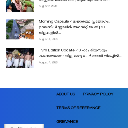
ബഹുമതിയോടെ വിട | ആർ സുഗതൻ്റെ...
August 6, 2026
Morning Capsule < ദ്വയാർത്ഥ പ്രയോഗം,
ഉദയനിധി സ്റ്റാലിൻ അറസ്‌റ്റിലേക്ക് | 10
ജില്ലകളിൽ...
August 4, 2026
Tvm Edition Update < 3 -ാം ദിവസവും
കണ്ടെത്താനായില്ല, രണ്ടു ചേർക്കായി തിരച്ചിൽ...
August 4, 2026
ABOUT US
PRIVACY POLICY
TERMS OF REFERANCE
GRIEVANCE