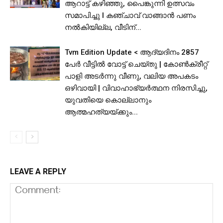
ആറാട്ട് കഴിഞ്ഞു, പൈങ്കുന്നി ഉത്സവം
സമാപിച്ചു I കഞ്ചാവ് വാങ്ങാൻ പണം
നൽകിയില്ല, വീടിന്...
Tvm Edition Update < ആദ്യദിനം 2857
പേർ വീട്ടിൽ വോട്ട് ചെയ്തു | കോൺക്രീറ്റ്
പാളി അടർന്നു വീണു, വലിയ അപകടം
ഒഴിവായി | വിവാഹാഭ്യർത്ഥന നിരസിച്ചു,
യുവതിയെ കൊല്ലാനും
ആത്മഹത്യയ്ക്കും...
LEAVE A REPLY