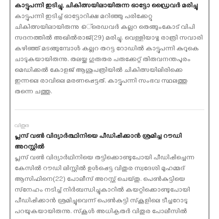
കാട്ടുപന്നി ഇടിച്ചു, ചികിത്സയിലായിരുന്ന ഓട്ടോ ഡ്രൈവര്‍ മരിച്ചു
കാട്ടുപന്നി ഇടിച്ച് ഓട്ടോറിക്ഷ മറിഞ്ഞു പരിക്കേറ്റു
ചികിത്സയിലായിരുന്നു െ്രെഡവര്‍ കല്ലറ തെങ്ങുംകോട് വിപി
സദനത്തില്‍ അഖില്‍രാജ്(29) മരിച്ചു. വെള്ളിയാഴ്ച രാത്രി സവാരി
കഴിഞ്ഞ് മടങ്ങുമ്പോള്‍ കല്ലറ തറട്ട റോഡില്‍ കാട്ടുപന്നി കുറുകെ
ചാടുകയായിരുന്നു. തലയ്ക്കു ഗുരുതര പരുക്കേറ്റ് തിരുവനന്തപുരം
മെഡിക്കല്‍ കോളജ് ആശുപത്രിയില്‍ ചികിത്സയിലിരിക്കെ
ഇന്നലെ രാവിലെ മരണപ്പെട്ടത്. കാട്ടുപന്നി സംഭവ സ്ഥലത്തു
തന്നെ ചത്തു.
വിതുര
പ്ലസ് വണ്‍ വിദ്യാര്‍ത്ഥിനിയെ പീഡിപ്പിക്കാന്‍ ശ്രമിച്ച റൗഡി
അറസ്റ്റില്‍
പ്ലസ് വണ്‍ വിദ്യാര്‍ഥിനിയെ തട്ടിക്കൊണ്ടുപോയി പീഡിപ്പിച്ചെന്ന
കേസില്‍ റൗഡി ലിസ്റ്റില്‍ ഉള്‍പ്പെട്ട വിതുര സ്വദേശി മുഹമ്മദ്
ആസിഫിനെ(22) പോലീസ് അറസ്റ്റ് ചെയ്തു. പെണ്‍കുട്ടിയെ
സ്‌നേഹം നടിച്ച് നിര്‍ബന്ധിച്ചുകാറില്‍ കയറ്റിക്കൊണ്ടുപോയി
പീഡിപ്പിക്കാന്‍ ശ്രമിച്ചുവെന്ന് പെണ്‍കുട്ടി സ്‌കൂളിലെ ടീച്ചറോടു
പറയുകയായിരുന്നു. സ്‌കൂള്‍ അധികൃതര്‍ വിതുര പോലീസില്‍