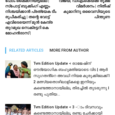
ഫോം കൈമാറിയിട്ടില്ല |
വിജയ്, ഡിഎംകെയ്ക്ക് രൂക്ഷ
സ്‌പോട്ട് ബുക്കിംഗ് എണ്ണം
വിമര്‍ശനം | നിതീഷ്
നിശ്ചയിക്കാന്‍ പ്രത്യേക ടീം
കുമാറിനു ഒവൈസിയുടെ
രൂപീകരിച്ചു | തന്റെ വോട്ട്
പിന്തുണ
എവിടെയെന്ന് മുന്‍ കേന്ദ്ര
തുറമുഖ സെക്രട്ടറി കെ
മോഹന്‍ദാസ് |
RELATED ARTICLES
MORE FROM AUTHOR
Tvm Edition Update < രാജേഷിന്
ഔദ്യോഗിക ബഹുമതിയോടെ വിട | ആർ
സുഗതൻ്റെ അവധി നിയമ കുരുക്കിലേക്ക് l
2 മത്സ്യതൊഴിലാളികളെ ഇനിയും
കണ്ടെത്താനായില്ല, തിരച്ചിൽ തുടരുന്നു l
രണ്ടു പുതിയ...
Tvm Edition Update < 3 -ാം ദിവസവും
കണ്ടെത്താനായില്ല, രണ്ടു ചേർക്കായി