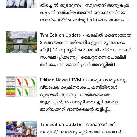
തിരച്ചിൽ തുടരുന്നു | സുഗതന് അനുകൂല
മറുപടി നൽകിയ അണ്ടര്‍ സെക്രട്ടറിയെ
സസ്പെൻ്റ് ചെയ്തു l നിയമനം വേണം,...
Tvm Edition Update < കടലിൽ കാണാതായ
2 മത്സ്യത്തൊഴിലാളികളുടെ മൃതദേഹം
കിട്ടി | 14 നു സ്ത്രീകൾക്കായി ഫ്രീഡം വാക്ക്
സംഘടിപ്പിക്കുന്നു | ലൈറ്ററിനെ ചൊല്ലി
തര്‍ക്കം, തലയ്ക്കടിച്ചവര്‍ അറസ്റ്റില്‍ l...
Edition News I TVM < ഡാമുകൾ തുറന്നു,
വ്യാപക കൃഷിനാശം … കൺട്രോൾ
റൂമുകൾ തുറന്നു l ശക്തമായ മഴ
മണ്ണടിച്ചിൽ, പൊന്മുടി അടച്ചു l കേരള
ഭാഗ്യക്കുറി ഓൺലൈൻ തട്ടിപ്പ്,...
Tvm Edition Update < സ്ഥാനാർത്ഥി
പാച്ചിൽ/ പോരാട്ട ചൂടിൽ മണ്ഡലങ്ങൾ I