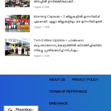
തിരച്ചിൽ ഊർജ്ജിതമാക്കി...
August 8, 2026
Morning Capsule < 2 ജില്ലകളിൽ മുന്നറിയിപ്പ്
ചുമപ്പായി, എല്ലാ ജില്ലകളിലും മഴ മുന്നറിയിപ്പുണ്ട്...
August 7, 2026
Tvm Edition Update < പാങ്ങപ്പാറ
കുടുംബാരോഗ്യ കേന്ദ്രത്തിൽ കിടത്തിച്ചികിത്സ
നിലച്ചു, പ്രതിഷേധിച്ച് സിപിഎം...
August 7, 2026
ABOUT US
PRIVACY POLICY
TERMS OF REFERANCE
GRIEVANCE