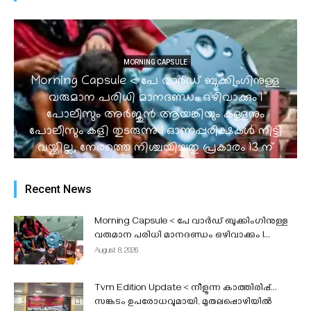
MORNING CAPSULE
Morning Capsule < പേ വാർഡ് ബുക്കിംഗിനുള്ള
വരുമാന പരിധി മാനദണ്ഡം ഒഴിവാക്കും I
പോലീസും അർജുൻ ആയങ്കിയും കള്ളനും
പോലീസും കളി തുടരുന്നു I ഓണപ്പരീക്ഷകൾ നീട്ടി
വയ്ക്കില്ല, നേരത്തെ നിശ്ചയിച്ചതു പ്രകാരം 13 ന്
തുടങ്ങും Iക്വിറ്റ് ഇന്ത്യ സമരം @ 84 I...
admin
-
August 8, 2026
Recent News
Morning Capsule < പേ വാർഡ് ബുക്കിംഗിനുള്ള
വരുമാന പരിധി മാനദണ്ഡം ഒഴിവാക്കും I...
August 8, 2026
Tvm Edition Update < നീളുന്ന കാത്തിരിപ്പ്…
സങ്കടം ഉപരോധവുമായി, മുതലപ്പൊഴിയിൽ