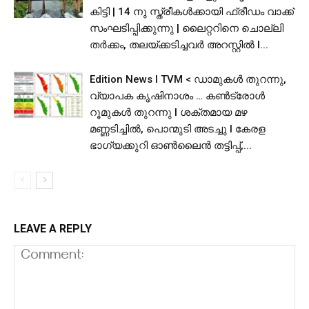
കിട്ടി | 14 നു സ്ത്രീകൾക്കായി ഫ്രീഡം വാക്ക്
സംഘടിപ്പിക്കുന്നു | ലൈറ്ററിനെ ചൊല്ലി
തര്‍ക്കം, തലയ്ക്കടിച്ചവര്‍ അറസ്റ്റില്‍ l...
Edition News I TVM < ഡാമുകൾ തുറന്നു,
വ്യാപക കൃഷിനാശം … കൺട്രോൾ
റൂമുകൾ തുറന്നു l ശക്തമായ മഴ
മണ്ണടിച്ചിൽ, പൊന്മുടി അടച്ചു l കേരള
ഭാഗ്യക്കുറി ഓൺലൈൻ തട്ടിപ്പ്,...
LEAVE A REPLY