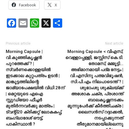
Facebook
X
Facebook
Email
WhatsApp
X
Share
Previous article
Next article
Morning Capsule |
Morning Capsule < വിഎസ്,
വി.കുഞ്ഞികൃഷ്ണന്‍
വെള്ളാപ്പള്ളി, ജസ്റ്റിസ് കെ.ടി.
പുറത്തേക്ക് ? |
തോമസ്, മമ്മൂട്ടി…
സ്വര്‍ണക്കൊള്ളയില്‍
അഭിമാനമായി പദ്മ നേട്ടം |
ഇടക്കാല കുറ്റപത്രം ഉടന്‍ |
വി.എസിനു പത്മവിഭൂഷന്‍,
മാങ്കൂട്ടത്തിലിന്റെ
സി.പി.എം നിലപാടെന്ത് ? |
ജാമ്യാപേക്ഷയില്‍ വിധി 28ന്
ശുഭാംശു ശുക്ലയ്ക്ക്
| മെറ്റയുടെ എഐ
അശോക ചക്ര, പ്രശാന്ത്
സ്റ്റുഡിയോ ഫീച്ചര്‍
ബാലകൃഷ്ണനടക്കം
മുതിര്‍ന്നവര്‍ക്കു മാത്രം |
മൂന്നുപേര്‍ക്ക് കീര്‍ത്തിചക്ര |
ട്വന്റി20 ക്രിക്കറ്റ് ലോകകപ്പ്,
ലൈസന്‍സ് റദ്ദാക്കല്‍,
ബംഗ്ലാദേശ് ഔട്ട്,
നടപ്പാക്കുന്നത്
പാകിസ്ഥാന്‍ ?
തീരുമാനമായില്ലെന്നു