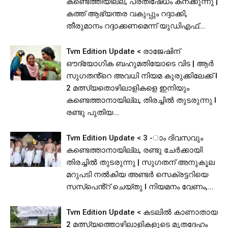
കണ്ടെത്തിയില്ല, പ്രതിഷേധം കനക്കുന്നു |
കത്ത് ആഭ്യന്തര വകുപ്പും റദ്ദാക്കി,
തീരുമാനം റദ്ദാക്കണമെന്ന് യുഡിഎഫ്...
Tvm Edition Update < രാജേഷിന്
ഔദ്യോഗിക ബഹുമതിയോടെ വിട | ആർ
സുഗതൻ്റെ അവധി നിയമ കുരുക്കിലേക്ക് l
2 മത്സ്യതൊഴിലാളികളെ ഇനിയും
കണ്ടെത്താനായില്ല, തിരച്ചിൽ തുടരുന്നു l
രണ്ടു പുതിയ...
Tvm Edition Update < 3 -ാം ദിവസവും
കണ്ടെത്താനായില്ല, രണ്ടു ചേർക്കായി
തിരച്ചിൽ തുടരുന്നു | സുഗതന് അനുകൂല
മറുപടി നൽകിയ അണ്ടര്‍ സെക്രട്ടറിയെ
സസ്പെൻ്റ് ചെയ്തു l നിയമനം വേണം,...
Tvm Edition Update < കടലിൽ കാണാതായ
2 മത്സ്യത്തൊഴിലാളികളുടെ മൃതദേഹം