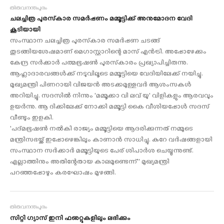
തിരുവനന്തപുരം
ചലച്ചിത്ര പുരസ്‌കാര സമര്‍പ്പണം മമ്മൂട്ടിക്ക് അനുമോദന വേദി
കൂടിയായി
സംസ്ഥാന ചലച്ചിത്ര പുരസ്‌കാര സമര്‍പ്പണ ചടങ്ങ്
തുടങ്ങിയശേഷമാണ് മെഗാസ്റ്റാറിന്റെ മാസ് എന്‍ട്രി. അപ്പോഴേക്കും
കേന്ദ്ര സര്‍ക്കാര്‍ പത്മഭൂഷണ്‍ പുരസ്‌കാരം പ്രഖ്യാപിച്ചിരുന്നു.
ആഹ്ലാദാരവങ്ങള്‍ക്ക് നടുവിലൂടെ മമ്മൂട്ടിയെ വേദിയിലേക്ക് നയിച്ചു.
മുഖ്യമന്ത്രി പിണറായി വിജയന്‍ അടക്കമുള്ളവര്‍ ആശംസകള്‍
അറിയിച്ചു. സദസില്‍ നിന്നും 'മമ്മൂക്കാ വി ലവ് യു' വിളികളും ആരവവും
ഉയര്‍ന്നു. ആ ദിക്കിലേക്ക് നോക്കി മമ്മൂട്ടി കൈ വീശിയപ്പോള്‍ സദസ്
വീണ്ടും ഇളകി.
'പദ്മഭൂഷണ്‍ നല്‍കി രാജ്യം മമ്മൂട്ടിയെ ആദരിക്കുന്നത് നമ്മുടെ
മന്ത്രിസഭയ്ക്ക് ഇപ്പോഴെങ്കിലും കാണാന്‍ സാധിച്ചു. കുറേ വര്‍ഷങ്ങളായി
സംസ്ഥാന സര്‍ക്കാര്‍ മമ്മൂട്ടിയുടെ പേര് ശിപാര്‍ശ ചെയ്യുന്നുണ്ട്.
എല്ലാത്തിനും അതിന്റേതായ കാലമുണ്ടെന്ന്'' മുഖ്യമന്ത്രി
പറഞ്ഞപ്പോഴും കരഘോഷം മുഴങ്ങി.
തിരുവനന്തപുരം
സിറ്റി ഗ്യാസ് ഇനി ഫഌറ്റുകളിലും ലഭിക്കും