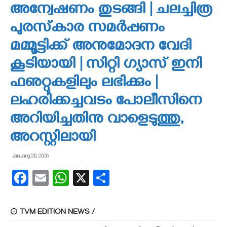
അന്വേഷണം തുടങ്ങി | ചലച്ചിത്ര
പുരസ്‌കാര സമര്‍പ്പണം
മമ്മൂട്ടിക്ക് അനുമോദന വേദി
കൂടിയായി | സിറ്റി ഗ്യാസ് ഇനി
ഫഌറ്റുകളിലും ലഭിക്കും |
ലഹരിക്കച്ചവടം പോലീസിനെ
അറിയിച്ചതിനു വാളെടുത്തു,
അറസ്റ്റിലായി
January 26, 2026
Facebook
Email
WhatsApp
X
Share
TVM EDITION NEWS /