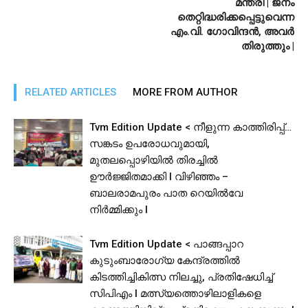
മന്ത്രി | ജനം
തെറ്റിദ്ധരിക്കപ്പെട്ടുവെന്ന
എം.വി. ഗോവിന്ദന്‍, അവര്‍
തിരുത്തും |
RELATED ARTICLES
MORE FROM AUTHOR
Tvm Edition Update < നീളുന്ന കാത്തിരിപ്പ്…
സങ്കടം ഉപരോധവുമായി,
മുതലപ്പൊഴിയിൽ തിരച്ചിൽ
ഊർജ്ജിതമാക്കി I വിഴിഞ്ഞം –
ബാലരാമപുരം പാത റെയിൽവേ
നിർമ്മിക്കും I
Tvm Edition Update < പാങ്ങപ്പാറ
കുടുംബാരോഗ്യ കേന്ദ്രത്തിൽ
കിടത്തിച്ചികിത്സ നിലച്ചു, പ്രതിഷേധിച്ച്
സിപിഎം I മത്സ്യത്തൊഴിലാളികളെ