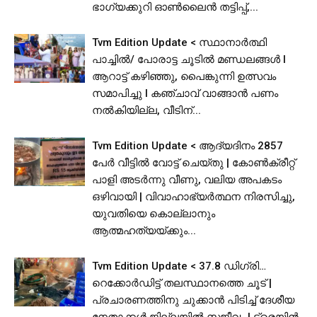
ഭാഗ്യക്കുറി ഓൺലൈൻ തട്ടിപ്പ്,...
Tvm Edition Update < സ്ഥാനാർത്ഥി
പാച്ചിൽ/ പോരാട്ട ചൂടിൽ മണ്ഡലങ്ങൾ I
ആറാട്ട് കഴിഞ്ഞു, പൈങ്കുന്നി ഉത്സവം
സമാപിച്ചു I കഞ്ചാവ് വാങ്ങാൻ പണം
നൽകിയില്ല, വീടിന്...
Tvm Edition Update < ആദ്യദിനം 2857
പേർ വീട്ടിൽ വോട്ട് ചെയ്തു | കോൺക്രീറ്റ്
പാളി അടർന്നു വീണു, വലിയ അപകടം
ഒഴിവായി | വിവാഹാഭ്യർത്ഥന നിരസിച്ചു,
യുവതിയെ കൊല്ലാനും
ആത്മഹത്യയ്ക്കും...
Tvm Edition Update < 37.8 ഡിഗ്രി…
റെക്കോർഡിട്ട് തലസ്ഥാനത്തെ ചൂട് |
പ്രചാരണത്തിനു ചുക്കാൻ പിടിച്ച് ദേശീയ