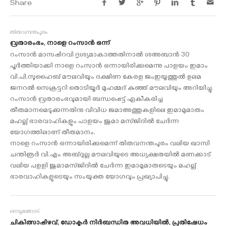
Share
തിരുവനന്തപുരം
വ്രതാരംഭം, നാളെ റംസാൻ ഒന്ന്
റംസാൻ മാസപ്പിറവി ദൃശ്യമാകാത്തതിനാൽ ശഅബാൻ 30
പൂർത്തിയാക്കി നാളെ റംസാൻ ഒന്നായിരിക്കുമെന്നു പാളയം ഇമാം
വി.പി.സുഹൈബ് മൗലവിയും ദക്ഷിണ കേരള ജംഇയ്യത്തുൽ ഉലമ
ജനറൽ സെക്രട്ടറി തൊടിയൂർ മുഹമ്മദ് കുഞ്ഞ് മൗലവിയും അറിയിച്ചു.
റംസാൻ വ്രതാരംഭവുമായി ബന്ധപ്പെട്ട് ഏകീകരിച്ച
തീരുമാനമെടുക്കുന്നതിനു വിവിധ ജമാഅത്തുകളിലെ ഇമാമുമാരും
മഹല്ല് ഭാരവാഹികളും പാളയം ജുമാ മസ്ജിദിൽ ചേർന്ന
യോഗത്തിലാണ് തീരുമാനം.
നാളെ റംസാൻ ഒന്നായിരിക്കുമെന്ന് തിരുവനന്തപുരം വലിയ ഖാസി
ചന്തിരൂർ വി.എം അബ്ദുല്ല മൗലവിയുടെ അധ്യക്ഷതയിൽ മണക്കാട്
വലിയ പളളി ജുമാമസ്ജിദിൽ ചേർന്ന ഇമാമുമാരുടെയും മഹല്ല്
ഭാരവാഹികളുടെയും സംയുക്ത യോഗവും പ്രഖ്യാപിച്ചു.
നെടുമങ്ങാട്
ചികിത്സാപ്പിഴവ്, ഡോക്ടർ നിർബന്ധിത അവധിയിൽ, പ്രതിഷേധം