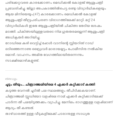
പരിക്കേറ്റവരെ കാരക്കോണം മെഡിക്കൽ കോളജ് ആശുപത്രി
പ്രവേശിപ്പിച്ചു. ജില്ലാ അപകടത്തിൽപെട്ട രണ്ടു വിദ്യാർഥികളെയും
ആയ മിനിയെയും(47) കാരക്കോണം മെഡിക്കൽ കോളജ്
ആശുപത്രി തീവ്രപരിചരണ വിഭാഗത്തിലേക്ക് മാറ്റി. മറ്റ് 24
വിദ്യാർഥികൾ ഇതേ ആശുപത്രിയിൽ ചികിത്സ തേടിയ ശേഷം
മടങ്ങി. ചികിത്സയിലുള്ളവരുടെ നില ഗുരുതരമല്ലെന്ന് ആശുപത്രി
അധികൃതർ അറിയിച്ചു.
റോഡിലെ കുഴി വെട്ടിച്ച് പ്പോൾ വാനിന്റെ സ്റ്റിയറിങ് റാഡ്
ഒടിഞ്ഞെന്നാണു ഡ്രൈവർ മാരായമുട്ടം പോലീസിനു നൽകിയ
മൊഴി. വാഹനം അമിത വേഗത്തിലായിരുന്നെന്നും
സാക്ഷിമൊഴികളുണ്ട്.
തിരുവല്ലം
ചൂടും തീയും... ചിത്രാഞ്ജലിയിലെ 4 ഏക്കർ കുറ്റിക്കാട് കത്തി
കടുത്ത വേനൽ ചൂടിൽ പല സ്ഥലങ്ങളും തീപിടിക്കുകയാണ്.
ചിത്രാഞ്ജലി സ്റ്റുഡിയോ വളപ്പിലെ നാല് ഏക്കർ കുറ്റിക്കാടിലേക്ക്
പടർന്ന തീ പലയിടുത്തക്കും വ്യാപിച്ചു. മേനിലം ഭാഗത്തുള്ള വളപ്പിലാണ്
ആദ്യം തീ കണ്ടത്.
താഴ്‌വാരത്ത് ഉള്ള വീടുകളിലേക്ക് പടരാനുള്ള സാധ്യത