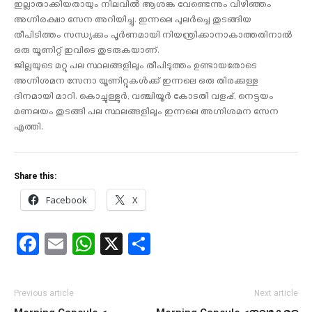
ഇല്ലാതാക്കിയതായും നിലവിൽ ആശങ്ക വേണ്ടെന്നും വിഴിഞ്ഞം
അഗ്നിരക്ഷാ സേന അറിയിച്ചു. ഇന്നലെ പുലർച്ചെ തുടങ്ങിയ
തീപിടിത്തം സന്ധ്യക്കും പൂർണമായി നിയന്ത്രിക്കാനാകാത്തതിനാൽ
ഒരു യൂണിറ്റ് ഇവിടെ തുടരുകയാണ്.
ജില്ലയുടെ മറ്റു പല സ്ഥലങ്ങളിലും തീപിടുത്തം ഉണ്ടായതോടെ
അഗ്നിശമന സേനാ യൂണിറ്റുകൾക്ക് ഇന്നലെ ഒരു തിരക്കുള്ള
ദിനമായി മാറി. കൊച്ചുള്ളുർ, വഞ്ചിയൂർ കോടതി വളപ്പ്, നെട്ടയം
മണലയം തുടങ്ങി പല സ്ഥലങ്ങളിലും ഇന്നലെ അഗ്നിശമന സേന
എത്തി.
Share this:
Facebook
X
Facebook
Email
WhatsApp
X
Share
Previous article
Next article