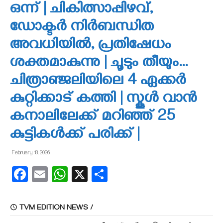
ഒന്ന് | ചികിത്സാപ്പിഴവ്,
ഡോക്ടർ നിർബന്ധിത
അവധിയിൽ, പ്രതിഷേധം
ശക്തമാകുന്നു | ചൂടും തീയും…
ചിത്രാഞ്ജലിയിലെ 4 ഏക്കർ
കുറ്റിക്കാട് കത്തി | സ്കൂൾ വാൻ
കനാലിലേക്ക് മറിഞ്ഞ് 25
കുട്ടികൾക്ക് പരിക്ക് |
February 18, 2026
Facebook
Email
WhatsApp
X
Share
TVM EDITION NEWS /