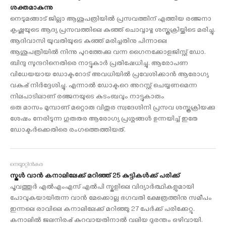
ശക്തമാകുന്നു
നെടുമങ്ങാട് ജില്ലാ ആശുപത്രിയിൽ പ്രസവത്തിന് എത്തിയ രഞ്ജനാ
കൃഷ്ണയുടെ ആദ്യ പ്രസവത്തിലെ കുഞ്ഞ് ചൊവ്വാഴ്ച ശസ്ത്രക്രിയ്ക്കിടെ മരിച്ചു.
ആദിവാസി യുവതിയുടെ കുഞ്ഞ് മരിച്ചതിനു പിന്നാലെ
ആശുപത്രിയിൽ നിന്നു പുറത്തേക്കു വന്ന ഗൈനക്കോളജിസ്റ്റ് ഡോ.
ബിന്ദു സുന്ദറിനെതിരെ നാട്ടുകാർ പ്രതിഷേധിച്ചു. ആരോപണ
വിധേയയായ ഡോക്ടറോട് അവധിയിൽ പ്രവേശിക്കാൻ ആരോഗ്യ
വകുപ്പ് നിർദ്ദേശിച്ചു. എന്നാൽ ഡോക്ടറെ അറസ്റ്റ് ചെയ്യണമെന്ന
നിലപാടിലാണ് രഞ്ജനയുടെ കുടംബവും നാട്ടുകാരും
ഒരു മാസം മുമ്പാണ് മറ്റൊരു വിതുര സ്വദേശിനി പ്രസവ ശസ്ത്രക്രിയക്കു
ശേഷം നേരിടുന്ന ഗുരുതര ആരോഗ്യ പ്രശ്നങ്ങൾ ഉന്നയിച്ച് ഇതേ
ഡോക്ടർക്കെതിരെ രംഗത്തെത്തിയത്.
നെയ്യാറ്റിൻകര
സ്കൂൾ വാൻ കനാലിലേക്ക് മറിഞ്ഞ് 25 കുട്ടികൾക്ക് പരിക്ക്
പൂവത്തൂർ എൽഎംഎസ് എൽപി സ്കൂളിലെ വിദ്യാർത്ഥികളുമായി
പോവുകയായിരുന്ന വാൻ മേക്കൊല്ല ഭഗവതി ക്ഷേത്രത്തിനു സമീപം
ഇന്നലെ രാവിലെ കനാലിലേക്ക് മറിഞ്ഞു 27 പേർക്ക് പരിക്കേറ്റു.
കനാലിൽ ജലനിരപ്പ് കുറവായതിനാൽ വലിയ ദുരന്തം ഒഴിവായി.