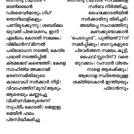
Morning Capsule <
Morning Capsule <നവകേരള
ഓൺലൈൻ
സർവേ നിർത്തിച്ചു,
ഡ്രൈവർമാരും ഗിഗ്
ഹൈക്കോടതിയിൽ
തൊഴിലാളികളും
സർക്കാരിനു തിരിച്ചടി |
പണിമുടക്കുന്നു | ശബരിമല
അയ്യപ്പ സംഗമത്തിനു
യുവതി പ്രവേശനം, ഇനി
കണക്കുണ്ടാക്കാൻ
എല്ലാം കോടതി സമക്ഷം |
‘പെടാപ്പാട് ‘, പുതിയത് 27ന്
വിജിലൻസ് മിന്നൽ
സമർപ്പിക്കും | ബാറുകളുടെ
പരിശോധന നടത്തി, കേന്ദ്ര
പ്രവർത്തന സമയം കൂട്ടി,
പദ്ധതി നടത്തിപ്പിൽ
ഫൈവ് സ്റ്റാറിന് 3 വരെ
ക്രമക്കേട് കണ്ടെത്തി | കേരള
തുറക്കാം | റംസാൻ വ്രതം
സാഹിത്യ അക്കാദമി
നാളെ ആരംഭിക്കും |
ഭരണസമിതിയുടെ
ആഗോള സ്ഥിരതയുള്ള
കാലാവധി സർക്കാർ നീട്ടി |
ശക്തിയാകാൻ ഇന്ത്യയും
വിവാഹത്തിന് മുമ്പ് ആരും
ഫ്രാൻസും
ആരെയും കണ്ണടച്ചു
വിശ്വസിക്കരുതെന്ന്
സുപ്രീം കോടതി | ജെഇഇ
മെയിൻ ഫലം
പ്രസിദ്ധീകരിച്ചു