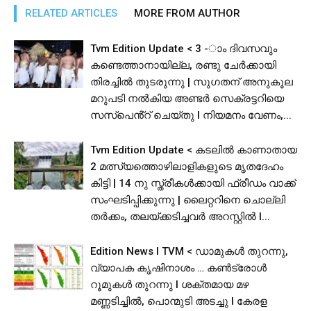
RELATED ARTICLES
MORE FROM AUTHOR
Tvm Edition Update < 3 -ാം ദിവസവും
കണ്ടെത്താനായില്ല, രണ്ടു ചേർക്കായി
തിരച്ചിൽ തുടരുന്നു | സുഗതന് അനുകൂല
മറുപടി നൽകിയ അണ്ടര്‍ സെക്രട്ടറിയെ
സസ്പെൻ്റ് ചെയ്തു l നിയമനം വേണം,...
Tvm Edition Update < കടലിൽ കാണാതായ
2 മത്സ്യത്തൊഴിലാളികളുടെ മൃതദേഹം
കിട്ടി | 14 നു സ്ത്രീകൾക്കായി ഫ്രീഡം വാക്ക്
സംഘടിപ്പിക്കുന്നു | ലൈറ്ററിനെ ചൊല്ലി
തര്‍ക്കം, തലയ്ക്കടിച്ചവര്‍ അറസ്റ്റില്‍ l...
Edition News I TVM < ഡാമുകൾ തുറന്നു,
വ്യാപക കൃഷിനാശം … കൺട്രോൾ
റൂമുകൾ തുറന്നു l ശക്തമായ മഴ
മണ്ണടിച്ചിൽ, പൊന്മുടി അടച്ചു l കേരള