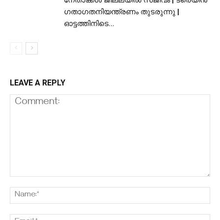
നേതാക്കൾ ജില്ലയിൽ സജീവം | ട്രെയിൻ
ഗതാഗതനിയന്ത്രണം തുടരുന്നു |
ഓട്ടത്തിനിടെ...
LEAVE A REPLY