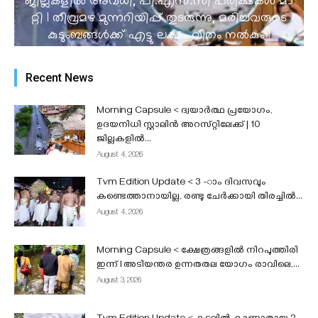
ജില്ലകളിൽ അവധി, പി.​​​എ​​​സ്.​​​സി​​​ ​​​പ​​​രീ​​​ക്ഷ​​​ക​​​ൾ​​​ ​​​മാ​​​
റ്റി I തീവ്രമഴ മുന്നറിയിപ്പ് തുടരുന്നു, മരിച്ചവരുടെ
കുടുംബങ്ങൾക്ക് എട്ടു ലക്ഷം വീതം നൽകും |
തീവ്രമഴയിലും ഡാമുകളിലെ വെള്ളം 42.57% മാത്രം
|
Recent News
admin
-
August 4, 2026
Morning Capsule < ദ്വയാർത്ഥ പ്രയോഗം,
ഉദയനിധി സ്റ്റാലിൻ അറസ്‌റ്റിലേക്ക് | 10
ജില്ലകളിൽ...
August 4, 2026
Tvm Edition Update < 3 -ാം ദിവസവും
കണ്ടെത്താനായില്ല, രണ്ടു ചേർക്കായി തിരച്ചിൽ...
August 4, 2026
Morning Capsule < ക്ഷേത്രങ്ങളിൽ നിറപുത്തിരി
ഇന്ന് l അടിയന്തര ഉന്നതതല യോഗം രാവിലെ,...
August 3, 2026