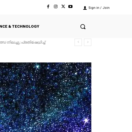
Sign in / Join
ENCE & TECHNOLOGY
യ് ക്രമക്കേട്, പി.എസ്
ഭകർക്ക് 12 ലക്ഷംവരെ