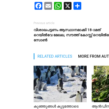
Facebook
Email
WhatsApp
X
Share
Previous article
വിശാഖപട്ടണം ആസ്ഥാനമാക്കി 18-ാമത്
റെയില്‍വേ മേഖല, സൗത്ത് കോസ്റ്റ് റെയില്‍
സോൺ
RELATED ARTICLES
MORE FROM AU
കുഞ്ഞുങ്ങള്‍ കൂട്ടത്തോടെ
ആൻഡീസിൽ