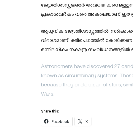
ജ്യോതിശാസ്ത്രജ്ഞര്‍ അവയെ കണ്ടെത്തുന്നത്
പ്രകാശവര്‍ഷം വരെ അകലെയാണ് ഈ ഗ്രഹങ്
ആധുനിക ജ്യോതിശാസ്ത്രത്തില്‍, സര്‍ക്
വിഭാഗമാണ്. ക്ഷീരപഥത്തില്‍ കോടിക്കണക്
ഒന്നിലധികം നക്ഷത്ര സംവിധാനങ്ങളില്‍
Astronomers have discovered 27 candid
known as circumbinary systems. These p
because they circle a pair of stars, simi
Wars.
Share this:
Facebook
X