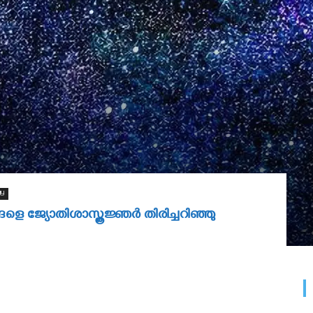
gy
ങളെ ജ്യോതിശാസ്ത്രജ്ഞര്‍ തിരിച്ചറിഞ്ഞു