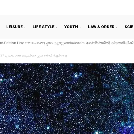
LEISURE
LIFE STYLE
YOUTH
LAW & ORDER
SCI
orning Capsule < ഇന്നും നാളെയും തീവ്രമഴ പ്രതീക്ഷിക്കാം | ശബരിമല നെയ്
്രശാന്ത് അടക്കമുള്ളവർ പ്രതി ? എഫ്ഐആർ ഉടൻ I പ്രളയക്കെടുതി, സംരം
ന 27 ഗ്രഹങ്ങളെ ജ്യോതിശാസ്ത്രജ്ഞര്‍ തിരിച്ചറിഞ്ഞു
ായ്പ...