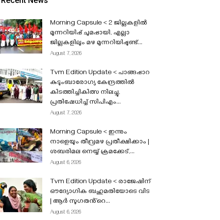
Recent News
Morning Capsule < 2 ജില്ലകളിൽ
മുന്നറിയിപ്പ് ചുമപ്പായി, എല്ലാ
ജില്ലകളിലും മഴ മുന്നറിയിപ്പുണ്ട്...
August 7, 2026
Tvm Edition Update < പാങ്ങപ്പാറ
കുടുംബാരോഗ്യ കേന്ദ്രത്തിൽ
കിടത്തിച്ചികിത്സ നിലച്ചു,
പ്രതിഷേധിച്ച് സിപിഎം...
August 7, 2026
Morning Capsule < ഇന്നും
നാളെയും തീവ്രമഴ പ്രതീക്ഷിക്കാം |
ശബരിമല നെയ്യ് ക്രമക്കേട്,...
August 6, 2026
Tvm Edition Update < രാജേഷിന്
ഔദ്യോഗിക ബഹുമതിയോടെ വിട
| ആർ സുഗതൻ്റെ...
August 6, 2026