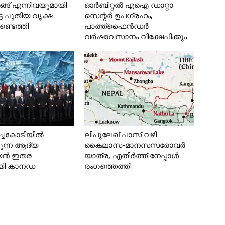
ങ്ങ് എന്നിവയുമായി
ഓര്‍ബിറ്റല്‍ എഐ ഡാറ്റാ
്ട പുതിയ വൃക്ഷ
സെന്റര്‍ ഉപഗ്രഹം,
ണ്ടെത്തി
പാത്ത്‌ഫൈന്‍ഡര്‍
വര്‍ഷാവസാനം വിക്ഷേപിക്കും
ച്ചകോടിയിൽ
ലിപുലേഖ് പാസ് വഴി
കുന്ന ആദ്യ
കൈലാസ-മാനസസരോവർ
യൻ ഇതര
യാത്ര, എതിര്‍ത്ത് നേപ്പാള്‍
യി കാനഡ
രംഗത്തെത്തി