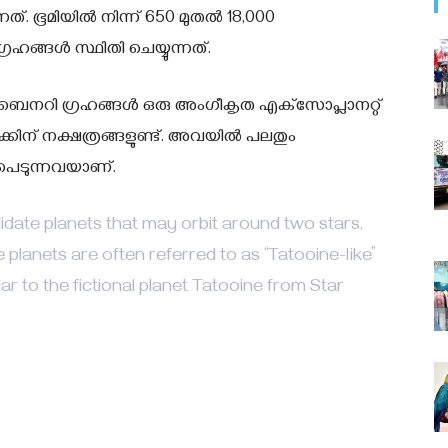
. ഭൂമിയില്‍ നിന്ന് 650 മുതല്‍ 18,000
ങള്‍ സ്ഥിതി ചെയ്യുന്നത്.
കംബൈനറി ഗ്രഹങ്ങള്‍ ഒരു അംഗീകൃത എക്‌സോപ്ലാനറ്റ്
കിന് നക്ഷത്രങ്ങളുണ്ട്. അവയില്‍ പലതും
 പെടുന്നവയാണ്.
ate planets that may orbit around two stars,
lanets are often referred to as “Tatooine-like”
lar to the fictional planet Tatooine from Star