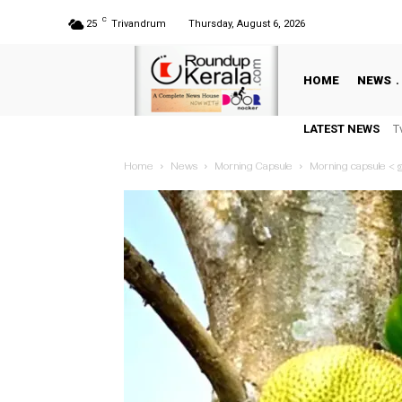
C
25
Trivandrum
Thursday, August 6, 2026
HOME
NEWS
M
LATEST NEWS
ത
Home
News
Morning Capsule
Morning capsule < ഇന