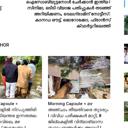
ഐസോബ്യൂട്ടനോള്‍ ചേര്‍ക്കാന്‍ ഇന്ത്യ l
,
സിനിമാ, ഒടിടി വ്യാജ പതിപ്പുകൾ തടഞ്ഞ്
അറിയിക്കണം, ടെലഗ്രാമിന് നോട്ടീസ് |
കാനഡ ഔട്ട്, മൊറോക്കോ, ഫ്രാൻസ്
ക്വാർട്ടറിലെത്തി
THOR
apsule <
Morning Capsule < മഴ
്ങളിൽ നിറപുത്തിരി
അഞ്ചാം തീയതിവരെ തുടരും
അടിയന്തര ഉന്നതതല
I വിവിധ പരീക്ഷകൾ മാറ്റി, 8
വിലെ, മഴ
ജില്ലകളിൽ വിദ്യാഭ്യാസ
പ് തുടരുന്നു I
സ്ഥാപനങ്ങള്‍ക്കു അവധി |