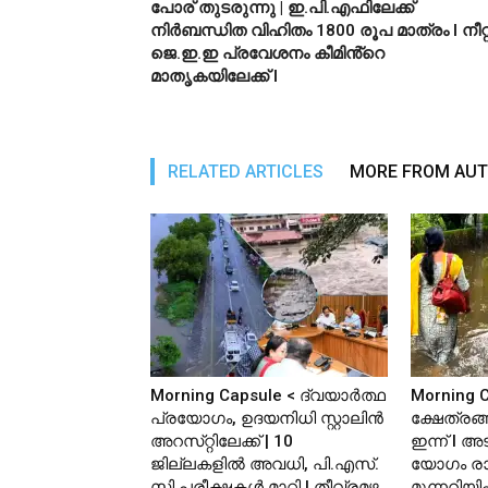
പോര് തുടരുന്നു | ഇ.പി.എഫിലേക്ക്
നിർബന്ധിത വിഹിതം 1800 രൂപ മാത്രം l നീറ്റ്
ജെ.ഇ.ഇ പ്രവേശനം കീമിൻ്റെ
മാതൃകയിലേക്ക് l
RELATED ARTICLES
MORE FROM AU
Morning Capsule < ദ്വയാർത്ഥ
Morning C
പ്രയോഗം, ഉദയനിധി സ്റ്റാലിൻ
ക്ഷേത്രങ
അറസ്‌റ്റിലേക്ക് | 10
ഇന്ന് l 
ജില്ലകളിൽ അവധി, പി.​​​എ​​​സ്.​​​
യോഗം രാ
സി​​​ ​​​പ​​​രീ​​​ക്ഷ​​​ക​​​ൾ​​​ ​​​മാ​​​റ്റി I തീവ്രമഴ
മുന്നറിയിപ്