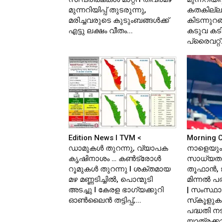
മുന്നറിയിപ്പ് തുടരുന്നു,
കതകില്ലാത
മരിച്ചവരുടെ കുടുംബങ്ങൾക്ക്
കിടന്നുറ
എട്ടു ലക്ഷം വീതം...
കടുവ കടിച
പ്രൈവറ്റ്.
Edition News I TVM <
Morning C
ഡാമുകൾ തുറന്നു, വ്യാപക
നാളെയും 
കൃഷിനാശം … കൺട്രോൾ
സാധ്യത 
റൂമുകൾ തുറന്നു l ശക്തമായ
തൂഫാൻ, 
മഴ മണ്ണടിച്ചിൽ, പൊന്മുടി
മിന്നൽ പ
അടച്ചു l കേരള ഭാഗ്യക്കുറി
| സംസ്ഥ
ഓൺലൈൻ തട്ടിപ്പ്,...
സ്‌കൂളുക
പദ്ധതി നടപ
യാത്രക്കാര്