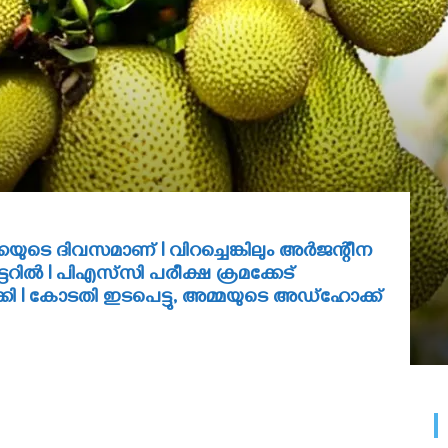
്കയുടെ ദിവസമാണ് l വിറച്ചെങ്കിലും അർജന്റീന
ട്ടറില്‍ I പിഎസ്‌സി പരീക്ഷ ക്രമക്കേട്
ി l കോടതി ഇടപെട്ടു, അമ്മയുടെ അഡ്ഹോക്ക്