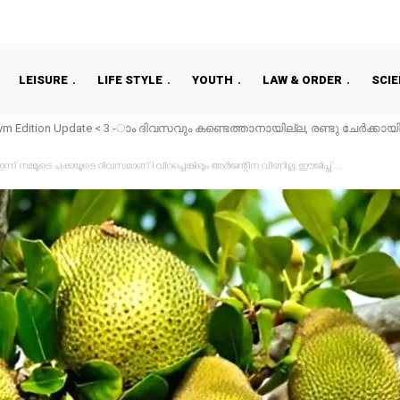
LEISURE
LIFE STYLE
YOUTH
LAW & ORDER
SCI
orning Capsule < ക്ഷേത്രങ്ങളിൽ നിറപുത്തിരി ഇന്ന് l അടിയന്തര ഉന്നതതല 
ുടരുന്നു I കതകില്ലാത്ത വീട്ടില്‍ കിടന്നുറങ്ങിയ യുവതിയെ കടുവ കടിച്ചു കൊന
്ന് നമ്മുടെ ചക്കയുടെ ദിവസമാണ് l വിറച്ചെങ്കിലും അർജന്റീന വീണില്ല, ഈജിപ്ത്...