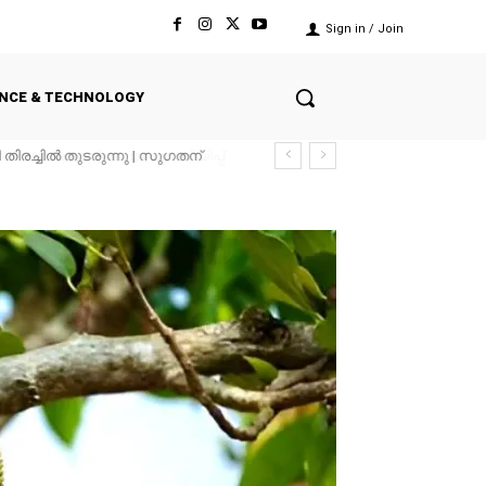
Sign in / Join
ENCE & TECHNOLOGY
യോഗം രാവിലെ, മഴ മുന്നറിയിപ്പ്
്നു l പ്രൈവറ്റ്...