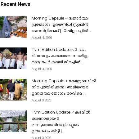
Recent News
Morning Capsule < ദ്വയാർത്ഥ
പ്രയോഗം, ഉദയനിധി സ്റ്റാലിൻ
അറസ്‌റ്റിലേക്ക് | 10 ജില്ലകളിൽ...
August 4, 2026
Tvm Edition Update < 3 -ാം
ദിവസവും കണ്ടെത്താനായില്ല,
രണ്ടു ചേർക്കായി തിരച്ചിൽ...
August 4, 2026
Morning Capsule < ക്ഷേത്രങ്ങളിൽ
നിറപുത്തിരി ഇന്ന് l അടിയന്തര
ഉന്നതതല യോഗം രാവിലെ,...
August 3, 2026
Tvm Edition Update < കടലിൽ
കാണാതായ 2
മത്സ്യത്തൊഴിലാളികളുടെ
മൃതദേഹം കിട്ടി |...
August 3, 2026