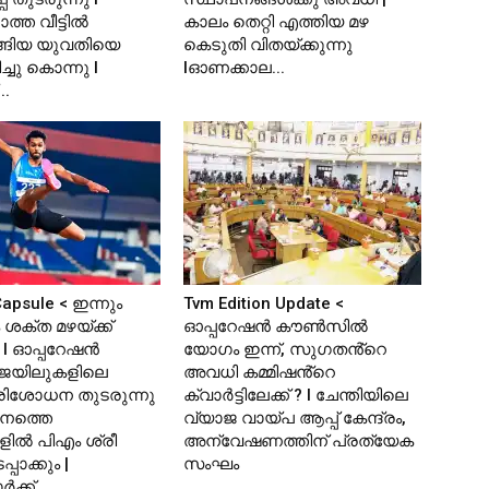
്ത വീട്ടില്‍
കാലം തെറ്റി എത്തിയ മഴ
ങ്ങിയ യുവതിയെ
കെടുതി വിതയ്ക്കുന്നു
്ചു കൊന്നു l
lഓണക്കാല...
..
apsule < ഇന്നും
Tvm Edition Update <
ശക്ത മഴയ്ക്ക്
ഓപ്പറേഷൻ കൗൺസിൽ
I ഓപ്പറേഷൻ
യോഗം ഇന്ന്, സുഗതൻ്റെ
ജയിലുകളിലെ
അവധി കമ്മിഷൻ്റെ
രിശോധന തുടരുന്നു
ക്വാർട്ടിലേക്ക് ? l ചേന്തിയിലെ
ാനത്തെ
വ്യാജ വായ്പ ആപ്പ് കേന്ദ്രം,
ളിൽ പിഎം ശ്രീ
അന്വേഷണത്തിന് പ്രത്യേക
്പാക്കും |
സംഘം
‍ക്ക്...