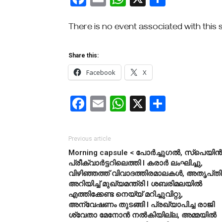
There is no event associated with this
Share this:
Facebook
X
Facebook
Email
WhatsApp
X
Share
Previous article
Morning capsule < പോർച്ചുഗൽ, സ്പെയിൻ
പ്രീക്വാർട്ടറിലെത്തി l കരാർ ലംഘിച്ചു,
വിഴിഞ്ഞത്ത് വിവാദത്തിരമാലകൾ, അതൃപ്‌തി
അറിയിച്ച് മുഖ്യമന്ത്രി l ശബരിമലയിൽ
എത്തിക്കേണ്ട നെയ്യ് മറിച്ചുവിറ്റു,
അന്വേഷണം തുടങ്ങി l പ്രഖ്യാപിച്ച രാജി
ശ്വേതാ മേനോൻ നൽകിയില്ല, അമ്മയിൽ