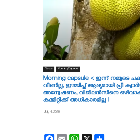
News
Morning Capsule
Morning capsule < ഇന്ന് നമ്മുടെ ചക
വീണില്ല, ഈജിപ്ത് ആദ്യമായി പ്രീ ക്വാര്‍
അന്വേഷണം, വിജിലൻസിനെ ഒഴിവാക്ക
കമ്മിറ്റിക്ക് അധികാരമില്ല I
July 4, 2026
Facebook
Email
WhatsApp
X
Share