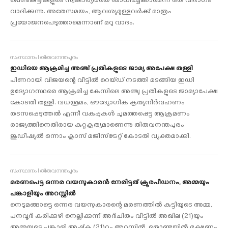
പെണ്‍കുട്ടികളുടെ സ്വകാര്യതയെ ബാധിച്ചേക്കാമെന്ന് ഒരു വിഭാഗം
വാദിക്കുന്നു. അതേസമയം, ആവശ്യമുള്ളവർക്ക് മാത്രം
പ്രയോജനപെടുത്താമെന്നാണ് മറു വാദം.
സംസ്ഥാനം I തിരുവനന്തപുരം
ഇഡിയെ ആക്രമിച്ച അഞ്ച് പ്രതികളുടെ ജാമ്യ അപേക്ഷ തള്ളി
പിണറായി വിജയന്റെ വീട്ടില്‍ റെയ്ഡ് നടത്തി മടങ്ങിയ ഇഡി
ഉദ്യോഗസ്ഥരെ ആക്രമിച്ച കേസിലെ അഞ്ചു പ്രതികളുടെ ജാമ്യാപേക്ഷ
കോടതി തള്ളി. വധശ്രമം, ഔദ്യോഗിക കൃത്യനിര്‍വഹണം
തടസപ്പെടുത്തല്‍ എന്നീ വകുപ്പുകള്‍ ചുമത്തപ്പെട്ട ആക്രമണം
രാജ്യത്തിനെതിരായ കുറ്റകൃത്യമാണെന്നു തിരുവനന്തപുരം
ജുഡീഷ്യല്‍ ഒന്നാം ക്ലാസ് മജിസ്ട്രേറ്റ് കോടതി വ്യക്തമാക്കി.
സംസ്ഥാനം I തിരുവനന്തപുരം
മരണപെട്ട ഒന്നര വയസുകാരൻ നേരിട്ടത് ക്രൂരപീഡനം, അമ്മയും
പങ്കാളിയും അറസ്റ്റിൽ
നെടുമങ്ങാട്ടെ ഒന്നര വയസുകാരന്റെ മരണത്തില്‍ കുട്ടിയുടെ അമ്മ,
പനവൂർ കരിക്കുഴി നെല്ലിക്കുന്ന് അർചിതം വീട്ടിൽ അഖില (21)യും