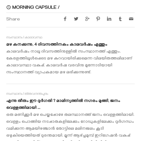
MORNING CAPSULE /
Share
സംസ്ഥാനം I കാലാവസ്ഥ
മഴ കനക്കുന്നു, 4 ദിവസത്തിനകം കാലവർഷം എത്തും
കാലവർഷം നാലു ദിവസത്തിനുള്ളിൽ സംസ്ഥാനത്ത് എത്തും.
കേരളത്തിലുൾപ്പെടെ മഴ കുറവായിരിക്കുമെന്ന വിലയിരുത്തലിലാണ്
കാലാവസ്ഥാ വകുപ്പ്. കാലവർഷ വരവിനു മുന്നോടിയായി
സംസ്ഥാനത്ത് വ്യാപകമായ മഴ ലഭിക്കുന്നുണ്ട്.
സംസ്ഥാനം I തിരുവനന്തപുരം
എന്നു തീരും ഈ ദുർഗതി ? മാലിന്യത്തിൽ നഗരം മുങ്ങി, ജനം
വെള്ളത്തിലായി ...
ഒരു മണിക്കൂർ മഴ പെയ്തപ്പോഴേ തലസ്ഥാനത്ത് ജനം വെള്ളത്തിലായി.
വെള്ളം പൊങ്ങിയ നടപ്പാതകളിലേക്കും റോഡുകളിലേക്കും ദുർഗന്ധം
വമിക്കുന്ന ആമയിഴഞ്ചാൻ തോട്ടിലെ മലിനജലം കൂടി
ഒഴുകിയെത്തിയത് ദുരന്തമായി. മൂന്ന് ആഴ്ച്ചമുമ്പ് ഇറിഗേഷൻ വകുപ്പ്