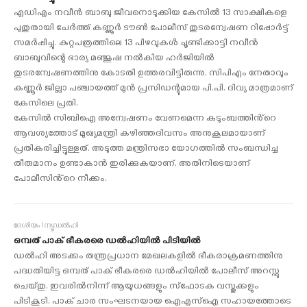
എഡിഎം നവീന്‍ ബാബു ജീവനൊടുക്കിയ കേസില്‍ 13 സാക്ഷികളെ
പുതുതായി ചേര്‍ത്ത് കണ്ണൂര്‍ ടൗണ്‍ പോലീസ് തുടരന്വേഷണ റിപ്പോര്‍ട്ട്
സമർപ്പിച്ചു. കുറ്റപത്രത്തിലെ 13 പിഴവുകള്‍ ചൂണ്ടിക്കാട്ടി നവീന്‍
ബാബുവിന്റെ ഭാര്യ മഞ്ജുഷ നല്‍കിയ ഹര്‍ജിയില്‍
തുടരന്വേഷണത്തിനു കോടതി ഉത്തരവിട്ടിരുന്നു. സിപിഎം നേതാവും
കണ്ണൂര്‍ ജില്ലാ പഞ്ചായത്ത് മുന്‍ പ്രസിഡന്റുമായ പി.പി. ദിവ്യ മാത്രമാണ്
കേസിലെ പ്രതി.
കേസിൽ സിബിഐ അന്വേഷണം വേണമെന്ന കുടുംബത്തിൻ്റെ
ആവശ്യത്തോട് മുഖ്യമന്ത്രി കഴിഞ്ഞദിവസം അനുകൂലമായാണ്
പ്രതികരിച്ചിട്ടുള്ളത്. അടുത്ത മന്ത്രിസഭാ യോഗത്തിൽ സംബന്ധിച്ച
തീരുമാനം ഉണ്ടാകാൻ ഇരിക്കുകയാണ്. അതിനിടെയാണ്
പോലീസിൻ്റെ നീക്കം.
ദേശീയം I ന്യൂഡൽഹി
ഒമ്പത് പാക് ഭീകരരെ ഡല്‍ഹിയില്‍ പിടിയിൽ
ഡല്‍ഹി അടക്കം തന്ത്രപ്രധാന മേഖലകളില്‍ ഭീകരാക്രമണത്തിനു
പദ്ധതിയിട്ട ഒമ്പത് പാക് ഭീകരരെ ഡല്‍ഹിയില്‍ പോലീസ് അറസ്റ്റു
ചെയ്തു. ഇവരില്‍നിന്ന് ആയുധങ്ങളും സ്ഫോടക വസ്തുക്കളും
പിടികൂടി. പാക് ചാര സംഘടനയായ ഐഎസ്ഐ സഹായത്തോടെ