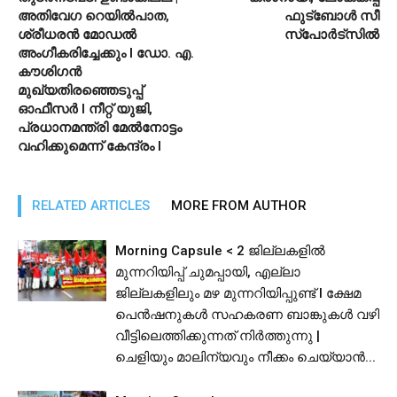
അതിവേഗ റെയില്‍പാത,
ഫുട്ബോൾ സീ
ശ്രീധരൻ മോഡൽ
സ്പോർട്സിൽ
അംഗീകരിച്ചേക്കും l ഡോ. എ.
കൗശിഗൻ
മുഖ്യതിരഞ്ഞെടുപ്പ്
ഓഫീസർ l നീറ്റ് യുജി,
പ്രധാനമന്ത്രി മേൽനോട്ടം
വഹിക്കുമെന്ന് കേന്ദ്രം I
RELATED ARTICLES
MORE FROM AUTHOR
Morning Capsule < 2 ജില്ലകളിൽ
മുന്നറിയിപ്പ് ചുമപ്പായി, എല്ലാ
ജില്ലകളിലും മഴ മുന്നറിയിപ്പുണ്ട് I ക്ഷേമ
പെൻഷനുകൾ സഹകരണ ബാങ്കുകൾ വഴി
വീട്ടിലെത്തിക്കുന്നത് നിർത്തുന്നു |
ചെളിയും മാലിന്യവും നീക്കം ചെയ്യാൻ...