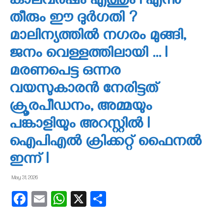
കാലവർഷം എത്തും l എന്നു
തീരും ഈ ദുർഗതി ?
മാലിന്യത്തിൽ നഗരം മുങ്ങി,
ജനം വെള്ളത്തിലായി … I
മരണപെട്ട ഒന്നര
വയസുകാരൻ നേരിട്ടത്
ക്രൂരപീഡനം, അമ്മയും
പങ്കാളിയും അറസ്റ്റിൽ l
ഐപിഎല്‍ ക്രിക്കറ്റ് ഫൈനല്‍
ഇന്ന് l
May 31, 2026
Facebook
Email
WhatsApp
X
Share