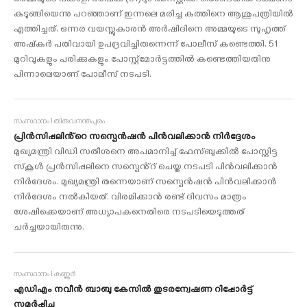
അമ്മയുടെ പങ്കാളി അഷ്‌ക (31)റും അറസ്റ്റില്‍. തൊണ്ടയില്‍ ഭക്ഷണം
കുടുങ്ങിയെന്നു പറഞ്ഞാണ് ഇന്നലെ മരിച്ച കുത്തിനെ ആശുപത്രിയിൽ
എത്തിച്ചത്. ഒന്നര വയസ്സുകാരന്‍ അര്‍ഷിദിനെ അമ്മയുടെ സുഹൃത്ത്
അഷ്‌കര്‍ പതിവായി ഉപദ്രവിച്ചിരുന്നെന്ന് പോലീസ് കണ്ടെത്തി. 51
മുറിവുകളും പരിക്കുകളും പോസ്റ്റ്‌മോര്‍ട്ടത്തില്‍ കണ്ടെത്തിയതിനു
പിന്നാലെയാണ് പോലീസ് നടപടി.
സംസ്ഥാനം I തിരുവനന്തപുരം
പ്രിന്‍സിപ്പലിൻ്റെ സസ്പെൻഷൻ പിൻവലിക്കാൻ നിർദ്ദേശം
മുഖ്യമന്ത്രി വിഡി സതീശനെ അപമാനിച്ച് ഫേസ്ബുക്കില്‍ പോസ്റ്റിട്ട
സ്‌കൂള്‍ പ്രന്‍സിപ്പലിനെ സസ്പെൻ്റ് ചെയ്ത നടപടി പിന്‍വലിക്കാന്‍
നിര്‍ദേശം. മുഖ്യമന്ത്രി തന്നെയാണ് സസ്പെന്‍ഷന്‍ പിന്‍വലിക്കാന്‍
നിര്‍ദേശം നല്‍കിയത്. വിരമിക്കാന്‍ രണ്ട് ദിവസം മാത്രം
ശേഷിക്കെയാണ് അധ്യാപകനെതിരെ നടപടിയെടുത്തത്
ചർച്ചയായിരുന്നു.
സംസ്ഥാനം I കണ്ണൂർ
എഡിഎം നവീൻ ബാബു കേസിൽ തുടരന്വേഷണ റിപ്പോര്‍ട്ട്
സമർപ്പിച്ചു