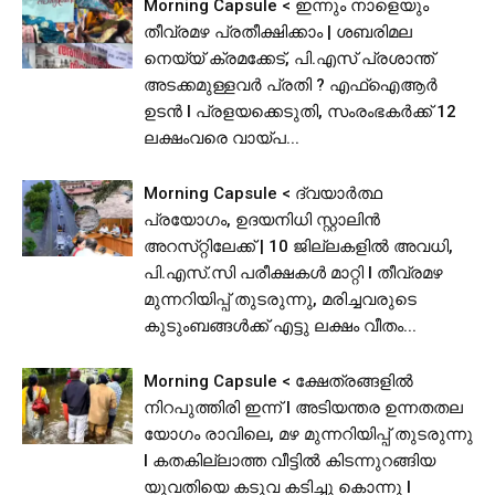
Morning Capsule < ഇന്നും നാളെയും
തീവ്രമഴ പ്രതീക്ഷിക്കാം | ശബരിമല
നെയ്യ് ക്രമക്കേട്, പി.എസ് പ്രശാന്ത്
അടക്കമുള്ളവർ പ്രതി ? എഫ്ഐആർ
ഉടൻ I പ്രളയക്കെടുതി, സംരംഭകർക്ക് 12
ലക്ഷംവരെ വായ്പ...
Morning Capsule < ദ്വയാർത്ഥ
പ്രയോഗം, ഉദയനിധി സ്റ്റാലിൻ
അറസ്‌റ്റിലേക്ക് | 10 ജില്ലകളിൽ അവധി,
പി.​​​എ​​​സ്.​​​സി​​​ ​​​പ​​​രീ​​​ക്ഷ​​​ക​​​ൾ​​​ ​​​മാ​​​റ്റി I തീവ്രമഴ
മുന്നറിയിപ്പ് തുടരുന്നു, മരിച്ചവരുടെ
കുടുംബങ്ങൾക്ക് എട്ടു ലക്ഷം വീതം...
Morning Capsule < ക്ഷേത്രങ്ങളിൽ
നിറപുത്തിരി ഇന്ന് l അടിയന്തര ഉന്നതതല
യോഗം രാവിലെ, മഴ മുന്നറിയിപ്പ് തുടരുന്നു
I കതകില്ലാത്ത വീട്ടില്‍ കിടന്നുറങ്ങിയ
യുവതിയെ കടുവ കടിച്ചു കൊന്നു l