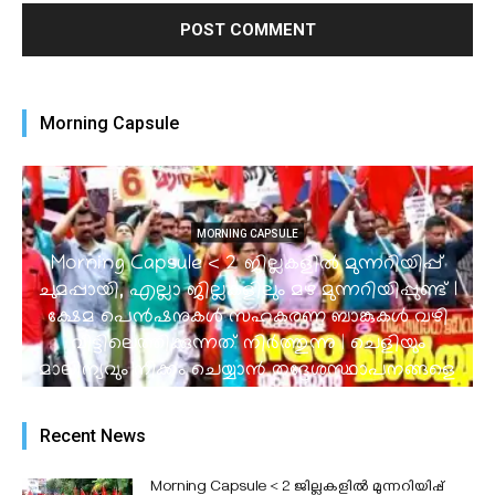
Morning Capsule
MORNING CAPSULE
Morning Capsule < 2 ജില്ലകളിൽ മുന്നറിയിപ്പ്
ചുമപ്പായി, എല്ലാ ജില്ലകളിലും മഴ മുന്നറിയിപ്പുണ്ട് I
ക്ഷേമ പെൻഷനുകൾ സഹകരണ ബാങ്കുകൾ വഴി
വീട്ടിലെത്തിക്കുന്നത് നിർത്തുന്നു | ചെളിയും
മാലിന്യവും നീക്കം ചെയ്യാൻ തദ്ദേശസ്ഥാപനങ്ങളെ
ചുമതലപ്പെടുത്തി I പോലീസിനെ ജനകീയമാക്കാൻ
‘മൈ പോലീസ് സ്റ്റേഷൻ’ 15 മുതൽ...
Recent News
admin
-
August 7, 2026
Morning Capsule < 2 ജില്ലകളിൽ മുന്നറിയിപ്പ്