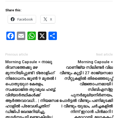
Share this:
Facebook
X
Facebook
Email
WhatsApp
X
Share
Previous article
Next article
Morning Capsule < നാലു
Morning Capsule <
ദിവസത്തേക്കു മഴ
വാണിജ്യ സിലിണ്ടർ വില
മുന്നറിയിപ്പുണ്ട് I ട്രോളിംഗ്
വീണ്ടും കൂട്ടി l 27 രാജ്യസഭാ
നിരോധനം ജൂൺ 9 മുതൽ l
സീറ്റുകളിൽ തിരഞ്ഞെടുപ്പ്
പൊതുയുഗ കേരളം,
വിജ്ഞാപനമായി l
സംയോജിത തുറമുഖ ഹബ്ബ്,
സിബിഎസ്ഇ
വിദ്യാർത്ഥികൾക്ക്
പുനര്‍മൂല്യനിര്‍ണയം,
ആർത്തവാവധി… | നിയമസഭ
പോര്‍ട്ടല്‍ വീണ്ടും പണിമുടക്കി
ഹാളിൽ പ്രവേശിച്ചതിന്
l വീണ്ടും യുദ്ധം, ചർച്ചകളിൽ
ഡിജിപി ഖേദമറിയിച്ചു,
നിന്ന് ഇറാൻ പിൻമാറി I
തുടർനടപടി ഉണ്ടാകില്ല |
കരാറായി, ലോകകപ്പ്