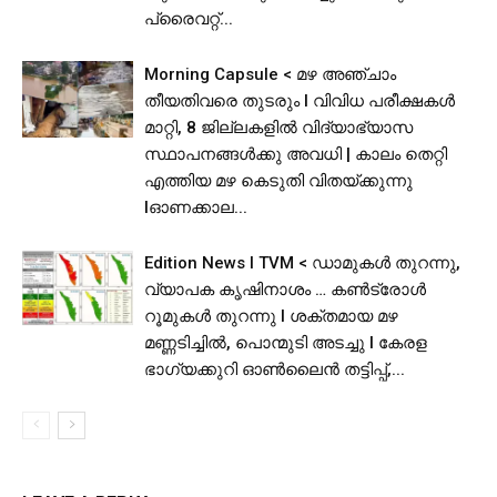
പ്രൈവറ്റ്...
Morning Capsule < മഴ അഞ്ചാം
തീയതിവരെ തുടരും I വിവിധ പരീക്ഷകൾ
മാറ്റി, 8 ജില്ലകളിൽ വിദ്യാഭ്യാസ
സ്ഥാപനങ്ങള്‍ക്കു അവധി | കാലം തെറ്റി
എത്തിയ മഴ കെടുതി വിതയ്ക്കുന്നു
lഓണക്കാല...
Edition News I TVM < ഡാമുകൾ തുറന്നു,
വ്യാപക കൃഷിനാശം … കൺട്രോൾ
റൂമുകൾ തുറന്നു l ശക്തമായ മഴ
മണ്ണടിച്ചിൽ, പൊന്മുടി അടച്ചു l കേരള
ഭാഗ്യക്കുറി ഓൺലൈൻ തട്ടിപ്പ്,...