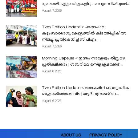
ചുമപ്പായി, എല്ലാ ജില്ലകളിലും മഴ മുന്നറിയിപ്പുണ്ട്...
August 7, 2026
Tvm Edition Update < പാങ്ങപ്പാറ
കുടുംബാരോഗ്യ കേന്ദ്രത്തിൽ കിടത്തിച്ചികിത്സ
നിലച്ചു, പ്രതിഷേധിച്ച് സിപിഎം...
August 7, 2026
Morning Capsule < ഇന്നും നാളെയും തീവ്രമഴ
പ്രതീക്ഷിക്കാം | ശബരിമല നെയ്യ് ക്രമക്കേട്,...
August 6, 2026
Tvm Edition Update < രാജേഷിന് ഔദ്യോഗിക
ബഹുമതിയോടെ വിട | ആർ സുഗതൻ്റെ...
August 6, 2026
ABOUT US
PRIVACY POLICY