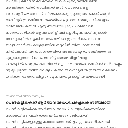
പൊളിച്ച തോടിൻ്റെ കൈവരികൾ പൂർവ്വസ്ഥിതിയിൽ
ആക്കിക്കുന്നതിൽ അധികാരികൾ പരാജയപ്പെട്ടു.
തമ്പാനൂർ പഴവങ്ങാടി കിഴക്കേകോട്ട സ്റ്റാച്യു മണക്കാട് പാറ്റൂർ
വഞ്ചിയൂർ തുടങ്ങിയ നഗരത്തിലെ പ്രധാന റോഡുകളിലെല്ലാം
മലിനജലം കയറി. എത്ര അനുഭവിച്ചാലും പഠിക്കാതെ,
നഗരവാസികൾ ആവർത്തിച്ച് വലിച്ചെറിയുന്ന മാലിന്യങ്ങൾ
റോഡുകളിൽ ഒഴുകി നടന്നു. വഴിയാത്രക്കാർക്കും വാഹന
യാത്രക്കാർക്കും വെള്ളത്തിനു നടുവിൽ നിസഹായരായി
നിൽക്കേണ്ടി വന്നു. നഗരത്തിലെ മഴക്കാല പൂർവ്വ ശുചീകരണം
എത്രമാത്രമെന്ന് ജനം നേരിട്ട് അനുഭവിച്ചറിഞ്ഞു.
കടകളിൽ വെള്ളം കയറിയത് വ്യാപാര സ്ഥാപനങ്ങൾക്ക് വൻ നഷ്ടം
സൃഷ്ടിച്ചിട്ടുണ്ട്. മലിന വെള്ളം കയറിയ ഹോട്ടലിൽ ഇരുന്ന് ഭക്ഷണം
കഴിക്കുന്നവരുടെ ചിത്രം സമൂഹ മാധ്യമങ്ങളിൽ വയറലായി.
സംസ്ഥാനം I തിരുവനന്തപുരം
പെണ്‍കുട്ടികൾക്ക് ആര്‍ത്തവ അവധി, ചർച്ചകൾ സജീവമായി
പെണ്‍കുട്ടികൾക്ക് ആര്‍ത്തവ അവധി പ്രഖ്യാപിക്കുന്നതിനെ
അനുകൂലിച്ചും എതിർത്തും ചർച്ചകൾ സജീവമായി.
പെണ്‍കുട്ടികളോടുള്ള കരുതലാണെങ്കിലും, പ്രായോഗികമായി