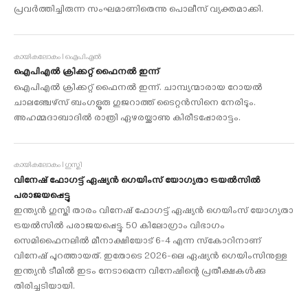
പ്രവര്‍ത്തിച്ചിരുന്ന സംഘമാണിതെന്നു പൊലീസ് വ്യക്തമാക്കി.
കായികലോകം I ഐപിഎല്‍
ഐപിഎല്‍ ക്രിക്കറ്റ് ഫൈനല്‍ ഇന്ന്
ഐപിഎല്‍ ക്രിക്കറ്റ് ഫൈനല്‍ ഇന്ന്. ചാമ്പ്യന്മാരായ റോയല്‍
ചാലഞ്ചേഴ്സ് ബംഗളൂരു ഗുജറാത്ത് ടൈറ്റന്‍സിനെ നേരിടും.
അഹമ്മദാബാദില്‍ രാത്രി ഏഴരയ്ക്കാണു കിരീടപ്പോരാട്ടം.
കായികലോകം I ഗുസ്തി
വിനേഷ് ഫോഗട്ട് ഏഷ്യന്‍ ഗെയിംസ് യോഗ്യതാ ട്രയല്‍സില്‍
പരാജയപ്പെട്ടു
ഇന്ത്യന്‍ ഗുസ്തി താരം വിനേഷ് ഫോഗട്ട് ഏഷ്യന്‍ ഗെയിംസ് യോഗ്യതാ
ട്രയല്‍സില്‍ പരാജയപ്പെട്ടു. 50 കിലോഗ്രാം വിഭാഗം
സെമിഫൈനലില്‍ മീനാക്ഷിയോട് 6-4 എന്ന സ്‌കോറിനാണ്
വിനേഷ് പുറത്തായത്. ഇതോടെ 2026-ലെ ഏഷ്യന്‍ ഗെയിംസിനുള്ള
ഇന്ത്യന്‍ ടീമില്‍ ഇടം നേടാമെന്ന വിനേഷിന്റെ പ്രതീക്ഷകള്‍ക്കു
തിരിച്ചടിയായി.