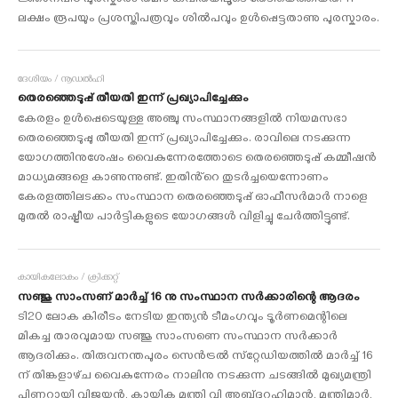
ജ്ഞാനപീഠ പുരസ്കാരം തമിഴ് കവിതയിലൂടെ തേടിയെത്തിയത്. 11
ലക്ഷം രൂപയും പ്രശസ്തിപത്രവും ശിൽപവും ഉൾപ്പെട്ടതാണു പുരസ്കാരം.
ദേശീയം / നൂഡൽഹി
തെരഞ്ഞെടുപ്പ് തീയതി ഇന്ന് പ്രഖ്യാപിച്ചേക്കും
കേരളം ഉൾപ്പെടെയുള്ള അഞ്ചു സംസ്ഥാനങ്ങളിൽ നിയമസഭാ
തെരഞ്ഞെടുപ്പു തീയതി ഇന്ന് പ്രഖ്യാപിച്ചേക്കും. രാവിലെ നടക്കുന്ന
യോഗത്തിനുശേഷം വൈകുന്നേരത്തോടെ തെരഞ്ഞെടുപ്പ് കമ്മീഷൻ
മാധ്യമങ്ങളെ കാണുന്നുണ്ട്. ഇതിൻ്റെ തുടർച്ചയെന്നോണം
കേരളത്തിലടക്കം സംസ്ഥാന തെരഞ്ഞെടുപ്പ് ഓഫീസർമാർ നാളെ
മുതൽ രാഷ്ട്രീയ പാർട്ടികളുടെ യോഗങ്ങൾ വിളിച്ചു ചേർത്തിട്ടുണ്ട്.
കായികലോകം / ക്രിക്കറ്റ്
സഞ്ജു സാംസണ്‌ മാർച്ച് 16 നു സംസ്ഥാന സർക്കാരിന്റെ ആദരം
ടി20 ലോക കിരീടം നേടിയ ഇന്ത്യൻ ടീമംഗവും ടൂർണമെന്റിലെ
മികച്ച താരവുമായ സഞ്ജു സാംസണെ സംസ്ഥാന സർക്കാർ
ആദരിക്കും. തിരുവനന്തപുരം സെൻട്രൽ സ്‌റ്റേഡിയത്തിൽ മാർച്ച് 16
ന്‌ തിങ്കളാഴ്‌ച വൈകുന്നേരം നാലിനു നടക്കുന്ന ചടങ്ങിൽ മുഖ്യമന്ത്രി
പിണറായി വിജയൻ, കായിക മന്ത്രി വി അബ്‌ദുറഹിമാൻ, മന്ത്രിമാർ,