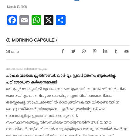
March 15, 2026
Facebook
Email
WhatsApp
X
Share
MORNING CAPSULE /
Share
സംസ്ഥാനം/ തിരുവനന്തപുരം
പാചകവാതക പ്രതിസന്ധി, വാര്‍ റൂം പ്രവര്‍ത്തനം ആരംഭിച്ചു,
പരിശോധന കർശനമാക്കി
മദ്ധ്യപൂർവ്വേഷ്യയിൽ യുദ്ധം നടക്കുന്നതുമായി ബന്ധപ്പെട്ട് ഗാർഹിക
മേഖലയിലും വാണിജ്യ മേഖലയിലും എൽപിജി ചരക്കുനീക്കം
തടസ്സപ്പെട്ട സാഹചര്യത്തിൽ രാജ്യത്തിനകത്ത് വിതരണത്തിന്
കേന്ദ്ര സര്‍ക്കാര്‍ നിയന്ത്രണം ഏര്‍പ്പെടുത്തിയിട്ടുണ്ട്. പല
സ്ഥലങ്ങളിലും ഗുരുതര സാഹചര്യമാണ്.
സംസ്ഥാനത്തെപ്രതിസന്ധിയെ നേരിടുന്നതിന് അടിയന്തര
നടപടികള്‍ സ്വീകരിക്കാന്‍ മുഖ്യമന്ത്രിയുടെ അധ്യക്ഷതയില്‍ ചേർന്ന