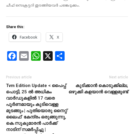
ചീഫ്‌ സെക്രട്ടറി തുടങ്ങിയവർ പങ്കെടുക്കും.
Share this:
Facebook
X
Facebook
Email
WhatsApp
X
Share
Previous article
Next article
Tvm Edition Update < പൈപ്പ്
കുടിക്കാൻ കൊടുക്കില്ല,
പൊട്ടി, 25 ൽ അധികം
ഒഴുക്കി കളയാൻ വെള്ളമുണ്ട്
വാർഡുകളിൽ 17 വരെ
പൂർണമായും കുടിവെള്ള
മുടങ്ങും | പുതിയൊരു നൈറ്റ്
ലൈഫ്’ കേന്ദ്രം ഒരുങ്ങുന്നു,
കെ.സുകുമാരൻ പാർക്ക്
നാടിന് സമർപ്പിച്ചു |