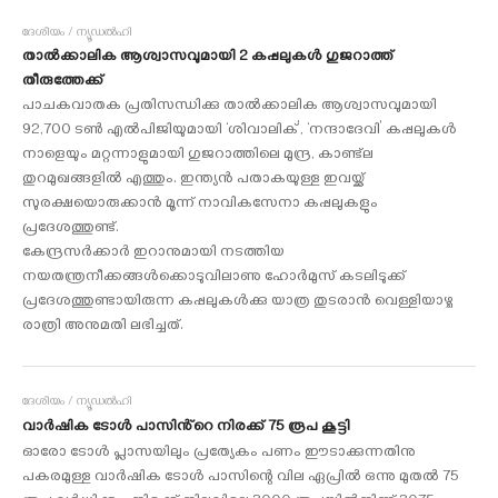
ദേശീയം / ന്യൂഡൽഹി
താൽക്കാലിക ആശ്വാസവുമായി 2 കപ്പലുകൾ ഗുജറാത്ത്
തീരുത്തേക്ക്
പാചകവാതക പ്രതിസന്ധിക്കു താൽക്കാലിക ആശ്വാസവുമായി
92,700 ടൺ എൽപിജിയുമായി ‘ശിവാലിക്’, ‘നന്ദാദേവി’ കപ്പലുകൾ
നാളെയും മറ്റന്നാളുമായി ഗുജറാത്തിലെ മുന്ദ്ര, കാണ്ട്‌ല
തുറമുഖങ്ങളിൽ എത്തും. ഇന്ത്യൻ പതാകയുള്ള ഇവയ്ക്ക്
സുരക്ഷയൊരുക്കാൻ മൂന്ന് നാവികസേനാ കപ്പലുകളും
പ്രദേശത്തുണ്ട്.
കേന്ദ്രസർക്കാർ ഇറാനുമായി നടത്തിയ
നയതന്ത്രനീക്കങ്ങൾക്കൊടുവിലാണു ഹോർമുസ് കടലിടുക്ക്
പ്രദേശത്തുണ്ടായിരുന്ന കപ്പലുകൾക്കു യാത്ര തുടരാൻ വെള്ളിയാഴ്ച
രാത്രി അനുമതി ലഭിച്ചത്.
ദേശീയം / ന്യൂഡൽഹി
വാർഷിക ടോൾ പാസിൻ്റെ നിരക്ക് 75 രൂപ കൂട്ടി
ഓരോ ടോൾ പ്ലാസയിലും പ്രത്യേകം പണം ഈടാക്കുന്നതിനു
പകരമുള്ള വാർഷിക ടോൾ പാസിന്റെ വില ഏപ്രിൽ ഒന്നു മുതൽ 75