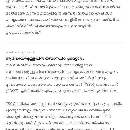
രൂപ വർധിക്കും. നിരക്ക് നിലവിലെ 3000 രൂപയിൽനിന്ന് 3075
ആകും.കാർ, ജീപ്പ്, വാൻ തുടങ്ങിയ വാണിജ്യേതര വാഹനങ്ങൾക്കു
മാത്രമാണു വാസ് ലഭ്യമാക്കിയിരിക്കുന്നത്. ഇതുപയോഗിച്ച് 200
യാത്രകൾ നടത്താം. കഴിഞ്ഞ ഓഗസ്റ്റിൽ കൊണ്ടുവന്ന വാർഷിക
പാസ് നിലവിൽ 54 ലക്ഷത്തോളം വാഹനങ്ങളിൽ
ഉപയോഗിക്കുന്നുണ്ട്.
ദേശീയം / ന്യൂഡൽഹി
ആർ.വൈരമുത്തുവിനു ജ്ഞാനപീഠ പുരസ്കാരം
തമിഴ് കവിയും ഗാനരചയിതാവും നോവലിസ്റ്റുമായ
ആർ.വൈരമുത്തുവിനു ജ്ഞാനപീഠ പുരസ്കാരം. രാജ്യത്തെ ഏറ്റവും
വലിയ സാഹിത്യ പുരസ്കാരം നേടുന്ന തമിഴ്നാട്ടിൽ നിന്നുള്ള
മൂന്നാമത്തെയാളാണു വൈരമുത്തു. അഖിലൻ (1975), ജയകാന്തൻ
(2002) എന്നിവരാണു മുൻപു പുരസ്കാരം ലഭിച്ച തമിഴ് എഴുത്തുകാർ.
7500ലധികം പാട്ടുകളും കവിതകളും എഴുതിയ അദ്ദേഹം ഏഴു ദേശീയ
പുരസ്കാരങ്ങളും ആറു സംസ്ഥാന പുരസ്കാരങ്ങളും നേടിയിട്ടുണ്ട്.
പത്മശ്രീ, പത്മഭൂഷൺ, കേന്ദ്ര സാഹിത്യ അക്കാദമി അവാർഡ്
എന്നിവയും ലഭിച്ചിട്ടുണ്ട്. പിന്നാലെയാണ് കഴിഞ്ഞ വർഷത്തെ