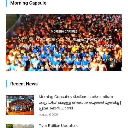
Morning Capsule
MORNING CAPSULE
Morning Capsule < ടി.ജി.മോഹൻദാസിനെ
കസ്റ്റഡിയിലെടുത്തു തിരുവനന്തപുരത്ത് എത്തിച്ചു |
പ്രഥമ ഉമ്മൻ ചാണ്ടി കാർഷിക പുരസ്കാരം
ചെറുവയൽ രാമന് l കേരളയെ കേരളമാക്കുന്നത്
ഇന്ന് ലോക്‌സഭ പരിഗണിക്കും
admin
-
August 10, 2026
Recent News
Morning Capsule < ടി.ജി.മോഹൻദാസിനെ
കസ്റ്റഡിയിലെടുത്തു തിരുവനന്തപുരത്ത് എത്തിച്ചു |
പ്രഥമ ഉമ്മൻ ചാണ്ടി...
August 10, 2026
Tvm Edition Update <