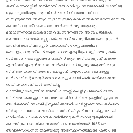
ഉന്നതതല യോഗത്തിൽ തീരുമാനമായി. സിവില്‍ സപ്ലൈസ്
കമ്മീഷണറേറ്റിൽ ഇതിനായി ഒരു വാർ റൂം സജ്ജമാക്കി. വാണിജ്യ
ആവശ്യത്തിനുള്ള ഗ്യാസ് സിലണ്ടർ വിതരണത്തിലെ
നിയന്ത്രണത്തിൽ ആവശ്യമായ ഇളവുകൾ നല്‍കണമെന്ന് ഓയിൽ
കമ്പനികളോട് സംസ്ഥാന സര്‍ക്കാര്‍ ആവശ്യപ്പെട്ടു.
മുന്‍ഗണനാമേഖലകളായ വൃദ്ധസദനങ്ങൾ, ആശുപത്രികൾ,
അനാഥാലയങ്ങൾ, സ്കൂളുകൾ, ജനകീയ / സുഭിക്ഷാ ഹോട്ടലുകൾ
എന്നിവിടങ്ങളിലും സ്കൂൾ, കോളേജ് ഹോസ്റ്റലുകളിലും
ഹോസ്റ്റലുകളോട് ചേർന്നുള്ള ഹോട്ടലുകളിലും ഗസ്റ്റ് ഹൗസുകള്‍,
സര്‍ക്കാര്‍ - പൊതുമേഖല ഓഫീസ് ക്യാമ്പസിലെ ക്യാന്റീനുകള്‍
എന്നിവയിലും മുന്‍ഗണന നല്‍കി വാണിജ്യ ആവശ്യത്തിനുള്ള
സിലിണ്ടറുകൾ വിതരണം ചെയ്യാന്‍ തയ്യാറാകണമെന്നുള്ള
സര്‍ക്കാരിന്റെ അഭ്യര്‍ത്ഥന അനുകൂലമായി പരിഗണിക്കാമെന്ന്
ഓയിൽ കമ്പനികൾ അറിയിച്ചു.
വാണിജ്യാവശ്യത്തിന് വേണ്ടി കണക്റ്റ് ചെയ്ത് ഉപയോഗിക്കുന്ന
സിലിണ്ടറുകൾ കൂടാതെ പരമാവധി 5 സിലിണ്ടറുകളിൽ കൂടുതൽ
അധികമായി സംഭരിച്ച് സൂക്ഷിക്കുവാൻ പാടില്ലായെന്നും കർശന
നിർദ്ദേശം സ്ഥാപനങ്ങൾക്കു നൽകിയിട്ടുണ്ട്. അനധികൃതമായി
ഗാർഹിക പാചക വാതക സിലിണ്ടറുകൾ ഹോട്ടലുകളിലേക്ക്
കടത്തി ഉപയോഗിക്കുന്നതായി കണ്ടെത്തിയാൽ 1955 ലെ
അവശ്യസാധനനിയമത്തിന്റെ അടിസ്ഥാനത്തിലുള്ള എൽപിജി