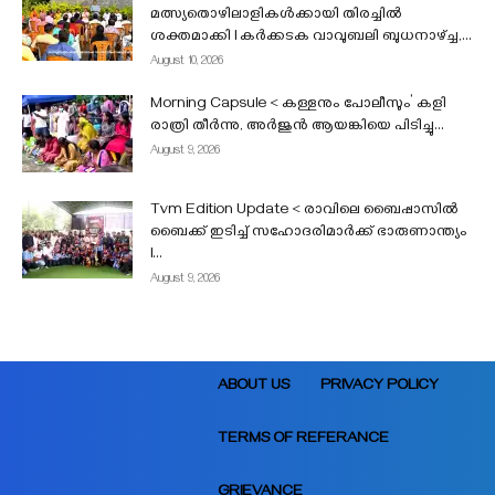
മത്സ്യതൊഴിലാളികൾക്കായി തിരച്ചിൽ
ശക്തമാക്കി I കർക്കടക വാവുബലി ബുധനാഴ്ച്ച,...
August 10, 2026
Morning Capsule < കള്ളനും പോലീസും’ കളി
രാത്രി തീർന്നു, അർജുൻ ആയങ്കിയെ പിടിച്ചു...
August 9, 2026
Tvm Edition Update < രാവിലെ ബൈപ്പാസിൽ
ബൈക്ക് ഇടിച്ച് സഹോദരിമാർക്ക് ഭാരുണാന്ത്യം
l...
August 9, 2026
ABOUT US
PRIVACY POLICY
TERMS OF REFERANCE
GRIEVANCE