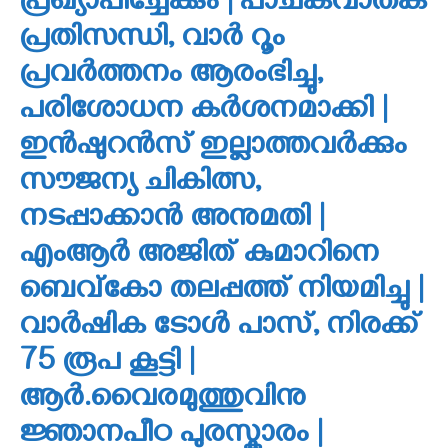
പ്രഖ്യാപിച്ചേക്കും | പാചകവാതക
പ്രതിസന്ധി, വാര്‍ റൂം
പ്രവര്‍ത്തനം ആരംഭിച്ചു,
പരിശോധന കർശനമാക്കി |
ഇന്‍ഷുറന്‍സ് ഇല്ലാത്തവര്‍ക്കും
സൗജന്യ ചികിത്സ,
നടപ്പാക്കാൻ അനുമതി |
എംആർ അജിത് കുമാറിനെ
ബെവ്‌കോ തലപ്പത്ത് നിയമിച്ചു |
വാർഷിക ടോൾ പാസ്, നിരക്ക്
75 രൂപ കൂട്ടി |
ആർ.വൈരമുത്തുവിനു
ജ്ഞാനപീഠ പുരസ്കാരം |