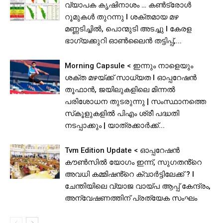
വ്യാപക കൃഷിനാശം … കൺട്രോൾ
റൂമുകൾ തുറന്നു l ശക്തമായ മഴ
മണ്ണടിച്ചിൽ, പൊന്മുടി അടച്ചു l കേരള
ഭാഗ്യക്കുറി ഓൺലൈൻ തട്ടിപ്പ്,...
Morning Capsule < ഇന്നും നാളെയും
ശക്ത മഴയ്ക്ക് സാധ്യത I ഓപ്പറേഷൻ
തൂഫാൻ, ജയിലുകളിലെ മിന്നൽ
പരിശോധന തുടരുന്നു | സംസ്ഥാനത്തെ
സ്‌കൂളുകളിൽ പിഎം ശ്രീ പദ്ധതി
നടപ്പാക്കും | യാത്രക്കാര്‍ക്ക്...
Tvm Edition Update < ഓപ്പറേഷൻ
കൗൺസിൽ യോഗം ഇന്ന്, സുഗതൻ്റെ
അവധി കമ്മിഷൻ്റെ ക്വാർട്ടിലേക്ക് ? l
ചേന്തിയിലെ വ്യാജ വായ്പ ആപ്പ് കേന്ദ്രം,
അന്വേഷണത്തിന് പ്രത്യേക സംഘം