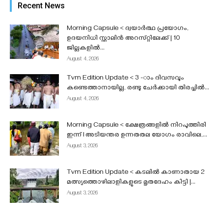
|
Recent News
admin
-
August 4, 2026
Morning Capsule < ദ്വയാർത്ഥ പ്രയോഗം,
ഉദയനിധി സ്റ്റാലിൻ അറസ്‌റ്റിലേക്ക് | 10
ജില്ലകളിൽ...
August 4, 2026
Tvm Edition Update < 3 -ാം ദിവസവും
കണ്ടെത്താനായില്ല, രണ്ടു ചേർക്കായി തിരച്ചിൽ...
August 4, 2026
Morning Capsule < ക്ഷേത്രങ്ങളിൽ നിറപുത്തിരി
ഇന്ന് l അടിയന്തര ഉന്നതതല യോഗം രാവിലെ,...
August 3, 2026
Tvm Edition Update < കടലിൽ കാണാതായ 2
മത്സ്യത്തൊഴിലാളികളുടെ മൃതദേഹം കിട്ടി |...
August 3, 2026