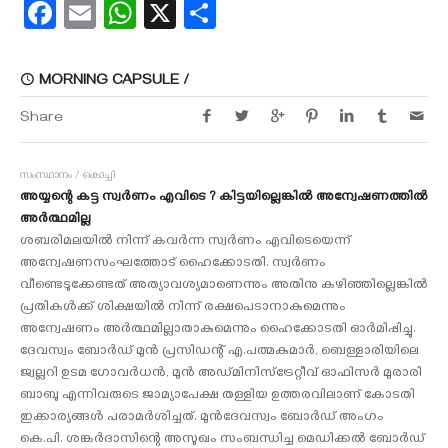
Facebook
Email
WhatsApp
X
Share
MORNING CAPSULE /
Share
സംസ്ഥാനം / കൊച്ചി
അയ്യന്റെ കട്ട സ്വര്‍ണം എവിടെ ? കിട്ടയില്ലെങ്കില്‍ അന്വേഷണത്തില്‍
അര്‍ത്ഥമില്ല
ശബരിമലയില്‍ നിന്ന് കവര്‍ന്ന സ്വര്‍ണം എവിടെയെന്ന്
അന്വേഷണസംഘത്തോട് ഹൈക്കോടതി. സ്വര്‍ണം
വീണ്ടെടുക്കേണ്ടത് അത്യാവശ്യമാണെന്നും അതിനു കഴിഞ്ഞില്ലെങ്കില്‍
പ്രതികള്‍ക്ക് ശിക്ഷയില്‍ നിന്ന് രക്ഷപെടാനാകുമെന്നും
അന്വേഷണം അര്‍ത്ഥമില്ലാതാകുമെന്നും ഹൈക്കോടതി ഓര്‍മിപ്പിച്ചു.
ദേവസ്വം ബോര്‍ഡ് മുന്‍ പ്രസിഡന്റ് എ.പത്മകുമാര്‍, ബെള്ളാരിയിലെ
ജ്വല്ലറി ഉടമ ഗോവര്‍ധന്‍, മുന്‍ അഡ്മിനിസ്‌ട്രേറ്റീവ് ഓഫിസര്‍ മുരാരി
ബാബു എന്നിവരുടെ ജാമ്യാപേക്ഷ തള്ളിയ ഉത്തരവിലാണ് കോടതി
ഇക്കാര്യങ്ങള്‍ പരാമര്‍ശിച്ചത്. മുന്‍ദേവസ്വം ബോര്‍ഡ് അംഗം
കെ.പി. ശങ്കര്‍ദാസിന്റെ അസുഖം സംബന്ധിച്ച മെഡിക്കല്‍ ബോര്‍ഡ്