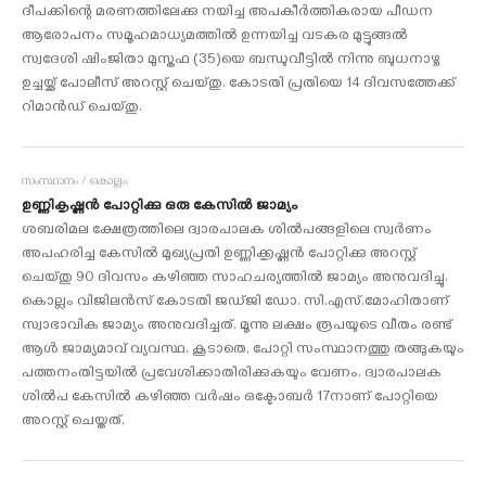
ദീപക്കിന്റെ മരണത്തിലേക്കു നയിച്ച അപകീര്‍ത്തികരായ പീഡന
ആരോപനം സമൂഹമാധ്യമത്തില്‍ ഉന്നയിച്ച വടകര മുട്ടുങ്ങല്‍
സ്വദേശി ഷിംജിതാ മുസ്തഫ (35)യെ ബന്ധുവീട്ടില്‍ നിന്നു ബുധനാഴ്ച
ഉച്ചയ്ക്ക് പോലീസ് അറസ്റ്റ് ചെയ്തു. കോടതി പ്രതിയെ 14 ദിവസത്തേക്ക്
റിമാന്‍ഡ് ചെയ്തു.
സംസ്ഥാനം / കൊല്ലം
ഉണ്ണികൃഷ്ണന്‍ പോറ്റിക്കു ഒരു കേസില്‍ ജാമ്യം
ശബരിമല ക്ഷേത്രത്തിലെ ദ്വാരപാലക ശില്‍പങ്ങളിലെ സ്വര്‍ണം
അപഹരിച്ച കേസില്‍ മുഖ്യപ്രതി ഉണ്ണിക്കൃഷ്ണന്‍ പോറ്റിക്കു അറസ്റ്റ്
ചെയ്തു 90 ദിവസം കഴിഞ്ഞ സാഹചര്യത്തില്‍ ജാമ്യം അനുവദിച്ചു.
കൊല്ലം വിജിലന്‍സ് കോടതി ജഡ്ജി ഡോ. സി.എസ്.മോഹിതാണ്
സ്വാഭാവിക ജാമ്യം അനുവദിച്ചത്. മൂന്നു ലക്ഷം രൂപയുടെ വീതം രണ്ട്
ആള്‍ ജാമ്യമാവ് വ്യവസ്ഥ. കൂടാതെ, പോറ്റി സംസ്ഥാനത്തു തങ്ങുകയും
പത്തനംതിട്ടയില്‍ പ്രവേശിക്കാതിരിക്കുകയും വേണം. ദ്വാരപാലക
ശില്‍പ കേസില്‍ കഴിഞ്ഞ വര്‍ഷം ഒക്ടോബര്‍ 17നാണ് പോറ്റിയെ
അറസ്റ്റ് ചെയ്തത്.