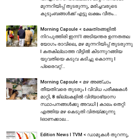
മുന്നറിയിപ്പ് തുടരുന്നു, മരിച്ചവരുടെ
കുടുംബങ്ങൾക്ക് എട്ടു ലക്ഷം വീതം...
Morning Capsule < ക്ഷേത്രങ്ങളിൽ
നിറപുത്തിരി ഇന്ന് l അടിയന്തര ഉന്നതതല
യോഗം രാവിലെ, മഴ മുന്നറിയിപ്പ് തുടരുന്നു
I കതകില്ലാത്ത വീട്ടില്‍ കിടന്നുറങ്ങിയ
യുവതിയെ കടുവ കടിച്ചു കൊന്നു l
പ്രൈവറ്റ്...
Morning Capsule < മഴ അഞ്ചാം
തീയതിവരെ തുടരും I വിവിധ പരീക്ഷകൾ
മാറ്റി, 8 ജില്ലകളിൽ വിദ്യാഭ്യാസ
സ്ഥാപനങ്ങള്‍ക്കു അവധി | കാലം തെറ്റി
എത്തിയ മഴ കെടുതി വിതയ്ക്കുന്നു
lഓണക്കാല...
Edition News I TVM < ഡാമുകൾ തുറന്നു,