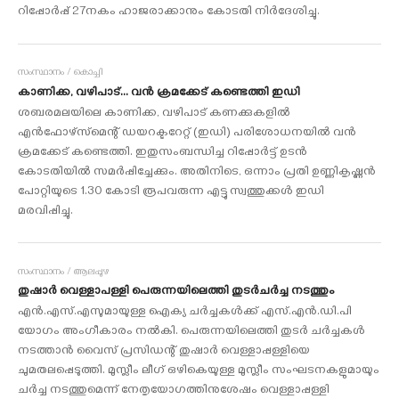
റിപ്പോര്‍പ്പ് 27നകം ഹാജരാക്കാനും കോടതി നിര്‍ദേശിച്ചു.
സംസ്ഥാനം / കൊച്ചി
കാണിക്ക, വഴിപാട്... വന്‍ ക്രമക്കേട് കണ്ടെത്തി ഇഡി
ശബരമലയിലെ കാണിക്ക, വഴിപാട് കണക്കുകളില്‍
എന്‍ഫോഴ്‌സ്‌മെന്റ് ഡയറക്ടറേറ്റ് (ഇഡി) പരിശോധനയില്‍ വന്‍
ക്രമക്കേട് കണ്ടെത്തി. ഇതുസംബന്ധിച്ച റിപ്പോര്‍ട്ട് ഉടന്‍
കോടതിയില്‍ സമര്‍പ്പിച്ചേക്കും. അതിനിടെ, ഒന്നാം പ്രതി ഉണ്ണികൃഷ്ണന്‍
പോറ്റിയുടെ 1.30 കോടി രൂപവരുന്ന എട്ടു സ്വത്തുക്കള്‍ ഇഡി
മരവിപ്പിച്ചു.
സംസ്ഥാനം / ആലപ്പുഴ
തുഷാര്‍ വെള്ളാപള്ളി പെരുന്നയിലെത്തി തുടര്‍ചര്‍ച്ച നടത്തും
എന്‍.എസ്.എസുമായുള്ള ഐക്യ ചര്‍ച്ചകള്‍ക്ക് എസ്.എന്‍.ഡി.പി
യോഗം അംഗീകാരം നല്‍കി. പെരുന്നയിലെത്തി തുടര്‍ ചര്‍ച്ചകള്‍
നടത്താന്‍ വൈസ് പ്രസിഡന്റ് തുഷാര്‍ വെള്ളാപ്പള്ളിയെ
ചുമതലപ്പെടുത്തി. മുസ്ലീം ലീഗ് ഒഴികെയുള്ള മുസ്ലീം സംഘടനകളുമായും
ചര്‍ച്ച നടത്തുമെന്ന് നേതൃയോഗത്തിനുശേഷം വെള്ളാപ്പള്ളി