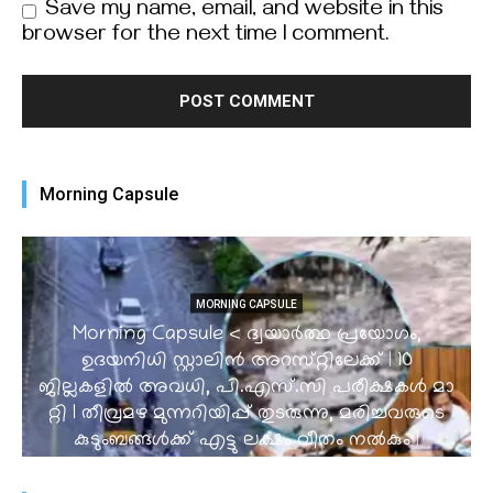
Save my name, email, and website in this
browser for the next time I comment.
Morning Capsule
MORNING CAPSULE
Morning Capsule < ദ്വയാർത്ഥ പ്രയോഗം,
ഉദയനിധി സ്റ്റാലിൻ അറസ്‌റ്റിലേക്ക് | 10
ജില്ലകളിൽ അവധി, പി.​​​എ​​​സ്.​​​സി​​​ ​​​പ​​​രീ​​​ക്ഷ​​​ക​​​ൾ​​​ ​​​മാ​​​
റ്റി I തീവ്രമഴ മുന്നറിയിപ്പ് തുടരുന്നു, മരിച്ചവരുടെ
കുടുംബങ്ങൾക്ക് എട്ടു ലക്ഷം വീതം നൽകും |
തീവ്രമഴയിലും ഡാമുകളിലെ വെള്ളം 42.57% മാത്രം