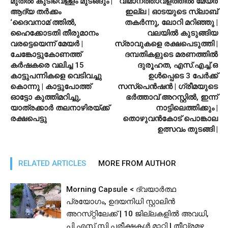
മുതല്‍ കുടിവെള്ളം മുടങ്ങും |
വിമാനത്താവളത്തില്‍ മേയര്‍
ആദ്യ തര്‍ക്കം
ഇല്ല | ഓടയുടെ സ്ലാബ്
‘ദൈവനാമ’ത്തില്‍,
തകര്‍ന്നു, ലോറി മറിഞ്ഞു |
ഹൈക്കോടതി തീരുമാനം
വലയില്‍ കുടുങ്ങിയ
വരട്ടെയെന്ന് മേയര്‍ |
സ്രാവുകളെ രക്ഷപെടുത്തി |
ചേങ്കോട്ടുകോണത്ത്
ദമ്പതികളുടെ മരണത്തില്‍
കര്‍ഷകരെ വലിച്ച 15
ദുരൂഹത, എസ്.എച്ച്.ഒ
കാട്ടുപന്നികളെ വെടിവച്ചു
ഉള്‍പ്പെടെ 3 പേര്‍ക്ക്
കൊന്നു | കാട്ടുപോത്ത്
സസ്‌പെന്‍ഷന്‍ | ഗ്രീമയുടെ
ഓട്ടോ കുത്തിമറിച്ചു,
ഭര്‍ത്താവ് അറസ്റ്റില്‍, ഇന്ന്
യാത്രക്കാര്‍ തലനാഴിരയ്ക്ക്
നാട്ടിലെത്തിക്കും |
രക്ഷപെട്ടു
തൊഴുവന്‍കോട് പൊങ്കാല
ഉത്സവം തുടങ്ങി |
RELATED ARTICLES
MORE FROM AUTHOR
Morning Capsule < ദ്വയാർത്ഥ
പ്രയോഗം, ഉദയനിധി സ്റ്റാലിൻ
അറസ്‌റ്റിലേക്ക് | 10 ജില്ലകളിൽ അവധി,
പി.​​​എ​​​സ്.​​​സി​​​ ​​​പ​​​രീ​​​ക്ഷ​​​ക​​​ൾ​​​ ​​​മാ​​​റ്റി I തീവ്രമഴ