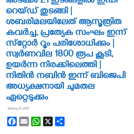
അടക്കം 21 ഇടങ്ങളില്‍ ഇഡി
റെയ്ഡ് തുടങ്ങി |
ശബരിമലയിലേത് ആസൂത്രിത
കവര്‍ച്ച, പ്രത്യേക സംഘം ഇന്ന്
സ്‌റ്റോര്‍ റൂം പരിശോധിക്കും |
സ്വര്‍ണവില 1800 രൂപ കൂടി,
ഉയര്‍ന്ന നിരക്കിലെത്തി |
നിതിന്‍ നബിന്‍ ഇന്ന് ബിജെപി
അധ്യക്ഷനായി ചുമതല
ഏറ്റെടുക്കും
January 20, 2026
Facebook
Email
WhatsApp
X
Share