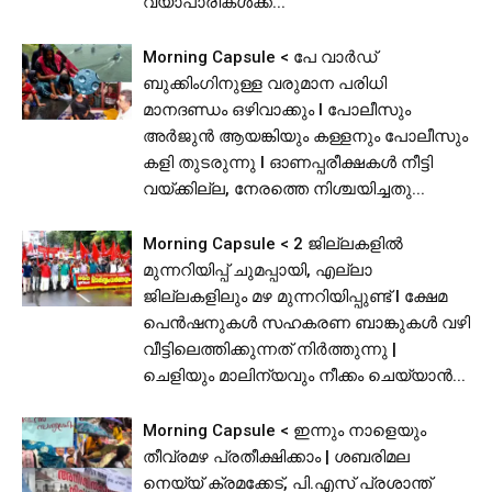
വ്യാപാരികൾക്ക്...
Morning Capsule < പേ വാർഡ്
ബുക്കിംഗിനുള്ള വരുമാന പരിധി
മാനദണ്ഡം ഒഴിവാക്കും I പോലീസും
അർജുൻ ആയങ്കിയും കള്ളനും പോലീസും
കളി തുടരുന്നു I ഓണപ്പരീക്ഷകൾ നീട്ടി
വയ്ക്കില്ല, നേരത്തെ നിശ്ചയിച്ചതു...
Morning Capsule < 2 ജില്ലകളിൽ
മുന്നറിയിപ്പ് ചുമപ്പായി, എല്ലാ
ജില്ലകളിലും മഴ മുന്നറിയിപ്പുണ്ട് I ക്ഷേമ
പെൻഷനുകൾ സഹകരണ ബാങ്കുകൾ വഴി
വീട്ടിലെത്തിക്കുന്നത് നിർത്തുന്നു |
ചെളിയും മാലിന്യവും നീക്കം ചെയ്യാൻ...
Morning Capsule < ഇന്നും നാളെയും
തീവ്രമഴ പ്രതീക്ഷിക്കാം | ശബരിമല
നെയ്യ് ക്രമക്കേട്, പി.എസ് പ്രശാന്ത്