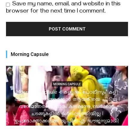
Save my name, email, and website in this
browser for the next time I comment.
Morning Capsule
MORNING CAPSULE
Morning Capsule < കള്ളനും പോലീസും’ കളി
രാത്രി തീർന്നു, അർജുൻ ആയങ്കിയെ പിടിച്ചു l
വന്ദേമാതരം വിവാദം കനക്കുന്നു, സർക്കാർ
ചടങ്ങുകളിൽ ഉൾപ്പെടുത്തിയില്ല l
ഉപഭോക്താക്കൾക്ക് യു.പി.ഐ സൗജന്യമായി
തുടരും, വ്യാപാരികൾക്ക് ചുമത്തും l ഉഷ്ണതരംഗവും