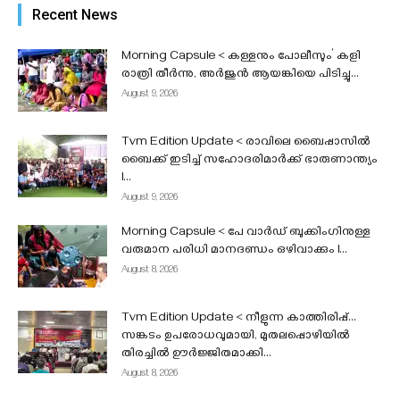
മിന്നലും പ്രകൃതിദുരന്തങ്ങളാക്കി, ധനസഹായം
Recent News
ലഭിക്കും l
admin
-
August 9, 2026
Morning Capsule < കള്ളനും പോലീസും’ കളി
രാത്രി തീർന്നു, അർജുൻ ആയങ്കിയെ പിടിച്ചു...
August 9, 2026
Tvm Edition Update < രാവിലെ ബൈപ്പാസിൽ
ബൈക്ക് ഇടിച്ച് സഹോദരിമാർക്ക് ഭാരുണാന്ത്യം
l...
August 9, 2026
Morning Capsule < പേ വാർഡ് ബുക്കിംഗിനുള്ള
വരുമാന പരിധി മാനദണ്ഡം ഒഴിവാക്കും I...
August 8, 2026
Tvm Edition Update < നീളുന്ന കാത്തിരിപ്പ്…
സങ്കടം ഉപരോധവുമായി, മുതലപ്പൊഴിയിൽ
തിരച്ചിൽ ഊർജ്ജിതമാക്കി...
August 8, 2026