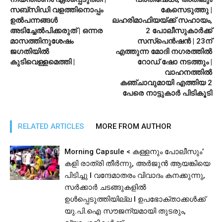
സബ്‌സിഡി വളത്തിനൊപ്പം
കേസെടുത്തു |
ഉല്‍പന്നങ്ങള്‍
ലഹരിമാഫിയയ്ക്ക് സഹായം,
അടിച്ചേല്‍പിക്കരുത് | ഒന്നര
2 പോലീസുകാര്‍ക്ക്
മാസത്തിനുശേഷം
സസ്‌പെന്‍ഷന്‍ | 23ന്
ജഗതിയില്‍
എത്തുന്ന മോദി നഗരത്തില്‍
കുടിവെള്ളമെത്തി |
റോഡ് ഷോ നടത്തും |
വാഹനത്തില്‍
കഞ്ചാവുമായി എത്തിയ 2
പേരെ നാട്ടുകാര്‍ പിടികൂടി
RELATED ARTICLES
MORE FROM AUTHOR
Morning Capsule < കള്ളനും പോലീസും’
കളി രാത്രി തീർന്നു, അർജുൻ ആയങ്കിയെ
പിടിച്ചു l വന്ദേമാതരം വിവാദം കനക്കുന്നു,
സർക്കാർ ചടങ്ങുകളിൽ
ഉൾപ്പെടുത്തിയില്ല l ഉപഭോക്താക്കൾക്ക്
യു.പി.ഐ സൗജന്യമായി തുടരും,