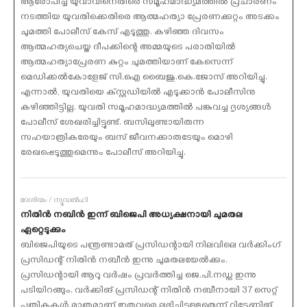
ആരോപിച്ച് യുവാവിനെതിരെ സമൂഹമാദ്ധ്യമത്തില്‍ പ്രചാരണം
നടത്തിയ യുവതിക്കെതിരെ ആത്മഹത്യാ പ്രേരണക്കുറ്റം അടക്കം
ചുമത്തി പോലീസ് കേസ് എടുത്തു. കഴിഞ്ഞ ദിവസം
ആത്മഹത്യചെയ്ത ദീപക്കിന്റെ അമ്മയുടെ പരാതിയില്‍
ആത്മഹത്യാപ്രേരണ കുറ്റം ചുമത്തിയാണ് കേസെന്ന്
മെഡിക്കല്‍കോളേജ് സി.ഐ ബൈജു.കെ.ജോസ് അറിയിച്ചു.
എന്നാല്‍, യുവതിയെ ക്‌സ്റ്റഡിയില്‍ എടുക്കാന്‍ പോലീസിനു
കഴിഞ്ഞിട്ടില്ല. യുവതി സമൂഹമാദ്ധ്യമത്തില്‍ പങ്കുവച്ച ദൃശ്യങ്ങള്‍
പോലീസ് ശേഖരിച്ചിട്ടുണ്ട്. ബസിലുണ്ടായിരുന്ന
സഹയാത്രികരേയും ബസ് ജീവനക്കാരുടേയും മൊഴി
രേഖപ്പെടുത്തുമെന്നും പോലീസ് അറിയിച്ചു.
ദേശീയം / ന്യൂഡല്‍ഹി
നിതിന്‍ നബിന്‍ ഇന്ന് ബിജെപി അധ്യക്ഷനായി ചുമതല
ഏറ്റെടുക്കും
ബിജെപിയുടെ പന്ത്രണ്ടാമത് പ്രസിഡന്റായി നിലവിലെ വര്‍ക്കിംഗ്
പ്രസിഡന്റ് നിതിന്‍ നബീന്‍ ഇന്നു ചുമതലയേല്‍ക്കും.
പ്രസിഡന്റായി ആറു വര്‍ഷം പ്രവര്‍ത്തിച്ച ജെ.പി.നഡ്ഡ ഇന്നു
പടിയിറങ്ങും. വര്‍ക്കിങ് പ്രസിഡന്റ് നിതിന്‍ നബീനായി 37 സെറ്റ്
പത്രികകള്‍ മാത്രമാണ് ഇതുവരെ ലഭിച്ചിട്ടുള്ളതെന്ന് റിട്ടേണിങ്