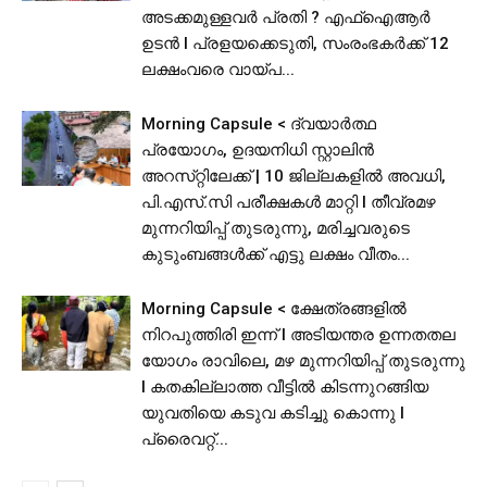
അടക്കമുള്ളവർ പ്രതി ? എഫ്ഐആർ
ഉടൻ I പ്രളയക്കെടുതി, സംരംഭകർക്ക് 12
ലക്ഷംവരെ വായ്പ...
Morning Capsule < ദ്വയാർത്ഥ
പ്രയോഗം, ഉദയനിധി സ്റ്റാലിൻ
അറസ്‌റ്റിലേക്ക് | 10 ജില്ലകളിൽ അവധി,
പി.​​​എ​​​സ്.​​​സി​​​ ​​​പ​​​രീ​​​ക്ഷ​​​ക​​​ൾ​​​ ​​​മാ​​​റ്റി I തീവ്രമഴ
മുന്നറിയിപ്പ് തുടരുന്നു, മരിച്ചവരുടെ
കുടുംബങ്ങൾക്ക് എട്ടു ലക്ഷം വീതം...
Morning Capsule < ക്ഷേത്രങ്ങളിൽ
നിറപുത്തിരി ഇന്ന് l അടിയന്തര ഉന്നതതല
യോഗം രാവിലെ, മഴ മുന്നറിയിപ്പ് തുടരുന്നു
I കതകില്ലാത്ത വീട്ടില്‍ കിടന്നുറങ്ങിയ
യുവതിയെ കടുവ കടിച്ചു കൊന്നു l
പ്രൈവറ്റ്...