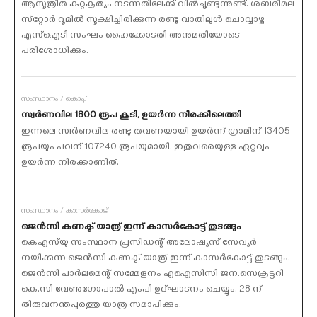
ആസൂത്രിത കുറ്റകൃത്യം നടന്നതിലേക്ക് വില്‍ചൂണ്ടുന്നുണ്ട്. ശബരിമല
സ്‌റ്റോര്‍ റൂമില്‍ സൂക്ഷിച്ചിരിക്കുന്ന രണ്ടു വാതിലുള്‍ ചൊവ്വാഴ്ച
എസ്‌ഐടി സംഘം ഹൈക്കോടതി അനുമതിയോടെ
പരിശോധിക്കും.
സംസ്ഥാനം / കൊച്ചി
സ്വര്‍ണവില 1800 രൂപ കൂടി, ഉയര്‍ന്ന നിരക്കിലെത്തി
ഇന്നലെ സ്വര്‍ണവില രണ്ടു തവണയായി ഉയര്‍ന്ന് ഗ്രാമിന് 13405
രൂപയും പവന് 107240 രൂപയുമായി. ഇതുവരെയുള്ള ഏറ്റവും
ഉയര്‍ന്ന നിരക്കാണിത്.
സംസ്ഥാനം / കാസര്‍കോട്
ജെന്‍സി കണക്ട് യാത്ര് ഇന്ന് കാസര്‍കോട്ട് തുടങ്ങും
കെഎസ്‌യു സംസ്ഥാന പ്രസിഡന്റ് അലോഷ്യസ് സേവ്യര്‍
നയിക്കുന്ന ജെന്‍സി കണക്ട് യാത്ര് ഇന്ന് കാസര്‍കോട്ട് തുടങ്ങും.
ജെന്‍സി പാര്‍ലമെന്റ് സമ്മേളനം എഐസിസി ജന.സെക്രട്ടറി
കെ.സി വേണുഗോപാല്‍ എംപി ഉദ്ഘാടനം ചെയ്യും. 28 ന്
തിരുവനന്തപുരത്തു യാത്ര സമാപിക്കും.