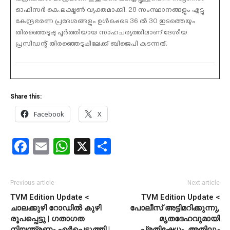
ഓഫിസര്‍ കെ.ലക്ഷ്മണ്‍ വ്യക്തമാക്കി. 28 സംസ്ഥാനങ്ങളും എട്ടു
കേന്ദ്രഭരണ പ്രദേശങ്ങളും ഉള്‍പ്പെടെ 36 ല്‍ 30 ഇടത്തെയും
തിരഞ്ഞെടുപ്പു പൂര്‍ത്തിയായ സാഹചര്യത്തിലാണ് ദേശീയ
പ്രസിഡന്റ് തിരഞ്ഞെടുപ്പിലേക്ക് ബിജെപി കടന്നത്.
Share this:
Facebook
X
Facebook
Email
WhatsApp
X
Share
Previous article
Next article
TVM Edition Update <
TVM Edition Update <
ചാലക്കുഴി റോഡില്‍ കുഴി
പോലീസ് അട്ടിമറിക്കുന്നു,
രൂപപ്പെട്ടു | ഗതാഗത
മൃതദേഹവുമായി
നിയന്ത്രണം ഏര്‍പ്പെടുത്തി |
പ്രതിഷേധം, അതിലും