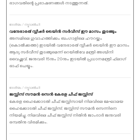
ഭാഗവതിന്റെ പ്രഭാഷണങ്ങള്‍ നടത്തുന്നത്.
ദേശീയം / ന്യൂഡല്‍ഹി
വന്ദേഭാരത് സ്ലീപ്പര്‍ ട്രെയിന്‍ സര്‍വീസ് ഈ മാസം തുടങ്ങും
അസമിലെ ഗുവാഹത്തിക്കും ബംഗാളിലെ ഹൗറയ്ക്കും
(കൊല്‍ക്കത്ത) ഇടയില്‍ വന്ദേഭാരത് സ്ലീപ്പര്‍ ട്രെയിന്‍ ഈ മാസം
ആദ്യ സര്‍വീസ് തുടങ്ങുമെന്ന് റെയില്‍വേ മന്ത്രി അശ്വിനി
വൈഷ്ണവ്. ജനുവരി 15നും 20നും ഇടയില്‍ പ്രധാനമന്ത്രി ഫ്‌ലാഗ്
ഓഫ് ചെയ്യും.
ദേശീയം / ന്യൂഡല്‍ഹി
ജസ്റ്റിസ് സൗമന്‍ സെന്‍ കേരള ചീഫ് ജസ്റ്റിസ്
കേരള ഹൈക്കോടതി ചീഫ് ജസ്റ്റിസായി നിലവിലെ മേഘാലയ
ഹൈക്കോടതി ചീഫ് ജസ്റ്റിസ്, ജസ്റ്റിസ് സൗമന്‍ സെന്നിനെ
നിയമിച്ചു. നിലവിലെ ചീഫ് ജസ്റ്റിസ് നിതിന്‍ ജാംദാര്‍ ജനുവരി
ഒമ്പതിനു വിരമിക്കും.