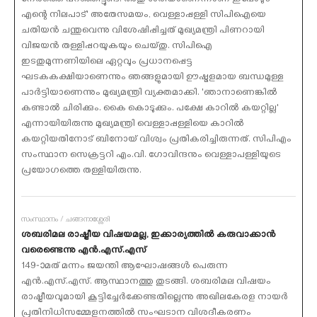
നേരത്തെ പറഞ്ഞിട്ടുണ്ട്. അതു ശരിയാണെന്നാണ് ഇപ്പോഴും
എന്റെ നിലപാട്' അതേസമയം, വെള്ളാപ്പള്ളി സിപിഐയെ
ചതിയന്‍ ചന്തുവെന്നു വിശേഷിപ്പിച്ചത് മുഖ്യമന്ത്രി പിണറായി
വിജയന്‍ തള്ളിപ്പറയുകയും ചെയ്തു. സിപിഐ
ഇടതുമുന്നണിയിലെ ഏറ്റവും പ്രധാനപ്പെട്ട
ഘടകകക്ഷിയാണെന്നും ഞങ്ങളുമായി ഊഷ്മളമായ ബന്ധമുള്ള
പാര്‍ട്ടിയാണെന്നും മുഖ്യമന്ത്രി വ്യക്തമാക്കി. 'ഞാനാണെങ്കില്‍
കണ്ടാല്‍ ചിരിക്കും. കൈ കൊടുക്കും. പക്ഷേ കാറില്‍ കയറ്റില്ല'
എന്നായിയിരുന്നു മുഖ്യമന്ത്രി വെള്ളാപ്പള്ളിയെ കാറില്‍
കയറ്റിയതിനോട് ബിനോയ് വിശ്വം പ്രതികരിച്ചിരുന്നത്. സിപിഎം
സംസ്ഥാന സെക്രട്ടറി എം.വി. ഗോവിന്ദനും വെള്ളാപള്ളിയുടെ
പ്രയോഗത്തെ തള്ളിയിരുന്നു.
സംസ്ഥാനം / ചങ്ങനാശ്ശേരി
ശബരിമല രാഷ്ട്രീയ വിഷയമല്ല, ഇക്കാര്യത്തില്‍ കരുവാക്കാന്‍
വരെണ്ടെന്നു എന്‍.എസ്.എസ്
149-ാമത് മന്നം ജയന്തി ആഘോഷങ്ങള്‍ പെരുന്ന
എന്‍.എസ്.എസ്. ആസ്ഥാനത്തു തുടങ്ങി. ശബരിമല വിഷയം
രാഷ്ട്രീയവുമായി കൂട്ടിച്ചേര്‍ക്കേണ്ടതില്ലെന്നു അഖിലകേരള നായര്‍
പ്രതിനിധിസമ്മേളനത്തില്‍ സംഘടാന വിശദീകരണം