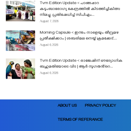
Tvm Edition Update < പാങ്ങപ്പാറ
കുടുംബാരോഗ്യ കേന്ദ്രത്തിൽ കിടത്തിച്ചികിത്സ
നിലച്ചു, പ്രതിഷേധിച്ച് സിപിഎം...
August 7, 2026
Morning Capsule < ഇന്നും നാളെയും തീവ്രമഴ
പ്രതീക്ഷിക്കാം | ശബരിമല നെയ്യ് ക്രമക്കേട്,...
August 6, 2026
Tvm Edition Update < രാജേഷിന് ഔദ്യോഗിക
ബഹുമതിയോടെ വിട | ആർ സുഗതൻ്റെ...
August 6, 2026
ABOUT US
PRIVACY POLICY
TERMS OF REFERANCE