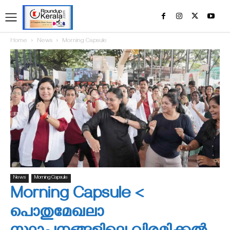
Home
News
Morning Capsule
News
Morning Capsule
Morning Capsule <
പൊതുമേഖലാ