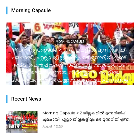
Morning Capsule
MORNING CAPSULE
Morning Capsule < 2 ജില്ലകളിൽ മുന്നറിയിപ്പ്
ചുമപ്പായി, എല്ലാ ജില്ലകളിലും മഴ മുന്നറിയിപ്പുണ്ട് I
ക്ഷേമ പെൻഷനുകൾ സഹകരണ ബാങ്കുകൾ വഴി
വീട്ടിലെത്തിക്കുന്നത് നിർത്തുന്നു | ചെളിയും
മാലിന്യവും നീക്കം ചെയ്യാൻ തദ്ദേശസ്ഥാപനങ്ങളെ
ചുമതലപ്പെടുത്തി I പോലീസിനെ ജനകീയമാക്കാൻ
‘മൈ പോലീസ് സ്റ്റേഷൻ’ 15 മുതൽ...
Recent News
admin
-
August 7, 2026
Morning Capsule < 2 ജില്ലകളിൽ മുന്നറിയിപ്പ്
ചുമപ്പായി, എല്ലാ ജില്ലകളിലും മഴ മുന്നറിയിപ്പുണ്ട്...
August 7, 2026