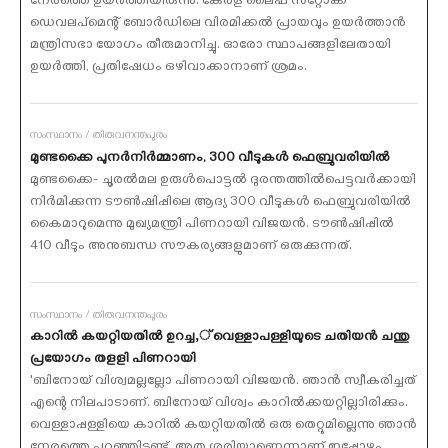
നേരത്തെ ഉയര്‍ത്തിയിരുന്നു. കേരള ലൈഫ് സ്‌റ്റോക്ക്
ഡെവലപ്‌മെന്റ് ബോര്‍ഡിലെ വിരമിക്കല്‍ പ്രായവും ഉയര്‍ത്താന്‍
മന്ത്രിസഭാ യോഗം തീരുമാനിച്ചു. ഓരോ സ്ഥാപങ്ങളിലേതായി
ഉയര്‍ത്തി, പ്രതിഷേധം ഒഴിവാക്കാനാണ് ശ്രമം.
സംസ്ഥാനം / തിരുവനന്തപുരം
മുണ്ടക്കൈ പുനര്‍നിര്‍മ്മാണം, 300 വീടുകള്‍ ഫെബ്രുവരിയില്‍
മുണ്ടക്കൈ- ചൂരല്‍മല ഉരുള്‍പൊട്ടല്‍ ദുരന്തത്തില്‍പെട്ടവര്‍ക്കായി
നിര്‍മിക്കുന്ന ടൗണ്‍ഷിപ്പിലെ ആദ്യ 300 വീടുകള്‍ ഫെബ്രുവരിയില്‍
കൈമാറുമെന്നു മുഖ്യമന്ത്രി പിണറായി വിജയന്‍. ടൗണ്‍ഷിപ്പില്‍
410 വീടും അനുബന്ധ സൗകര്യങ്ങളുമാണ് ഒരുക്കുന്നത്.
സംസ്ഥാനം / തിരുവനന്തപുരം
കാറില്‍ കയറ്റിയതില്‍ ഉറച്ച,് വെള്ളാപള്ളിയുടെ ചതിയന്‍ ചന്തു
പ്രയോഗം തളളി പിണറായി
'ബിനോയ് വിശ്വമല്ലല്ലോ പിണറായി വിജയന്‍. ഞാന്‍ സ്വീകരിച്ചത്
എന്റെ നിലപാടാണ്. ബിനോയ് വിശ്വം കാറില്‍ക്കയറ്റില്ലാിരിക്കും.
വെള്ളാപ്പള്ളിയെ കാറില്‍ കയറ്റിയതില്‍ ഒരു തെറ്റുമില്ലെന്നു ഞാന്‍