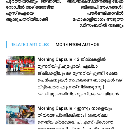
പൂര്‍ത്തിയാക്കും | ഓവറായി,
അധ്യക്ഷസ്ഥാനങ്ങളിലേക്ക്
റോഡില്‍ അഴിഞ്ഞാടിയ
ബിജെപി അംഗങ്ങള്‍ |
എസ്.ഐയെ
പൗര്‍ണമിക്കാവില്‍
ആശുപത്രിയിലാക്കി |
മഹാകാളിയാഗം അടുത്ത
ഡിസംബറില്‍ നടക്കും
RELATED ARTICLES
MORE FROM AUTHOR
Morning Capsule < 2 ജില്ലകളിൽ
മുന്നറിയിപ്പ് ചുമപ്പായി, എല്ലാ
ജില്ലകളിലും മഴ മുന്നറിയിപ്പുണ്ട് I ക്ഷേമ
പെൻഷനുകൾ സഹകരണ ബാങ്കുകൾ വഴി
വീട്ടിലെത്തിക്കുന്നത് നിർത്തുന്നു |
ചെളിയും മാലിന്യവും നീക്കം ചെയ്യാൻ...
Morning Capsule < ഇന്നും നാളെയും
തീവ്രമഴ പ്രതീക്ഷിക്കാം | ശബരിമല
നെയ്യ് ക്രമക്കേട്, പി.എസ് പ്രശാന്ത്
അടക്കമുള്ളവർ പ്രതി ? എഫ്ഐആർ