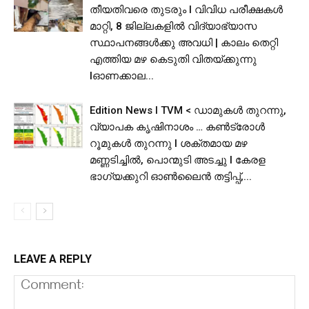
തീയതിവരെ തുടരും I വിവിധ പരീക്ഷകൾ
മാറ്റി, 8 ജില്ലകളിൽ വിദ്യാഭ്യാസ
സ്ഥാപനങ്ങള്‍ക്കു അവധി | കാലം തെറ്റി
എത്തിയ മഴ കെടുതി വിതയ്ക്കുന്നു
lഓണക്കാല...
Edition News I TVM < ഡാമുകൾ തുറന്നു,
വ്യാപക കൃഷിനാശം … കൺട്രോൾ
റൂമുകൾ തുറന്നു l ശക്തമായ മഴ
മണ്ണടിച്ചിൽ, പൊന്മുടി അടച്ചു l കേരള
ഭാഗ്യക്കുറി ഓൺലൈൻ തട്ടിപ്പ്,...
LEAVE A REPLY