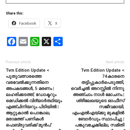
Share this:
Facebook
X
Facebook
Email
WhatsApp
X
Share
Previous article
Next article
Tvm Edition Update <
Tvm Edition Update <
പുതുവത്സരത്തെ
74കാരനെ
വരവേല്‍ക്കുന്നതിനെ
തട്ടിപ്പുകാര്‍പെടുത്തി,
അപകടങ്ങള്‍, 5 മരണം |
വെര്‍ച്ചല്‍ അറസ്റ്റില്‍ നിന്നു
ലഹരിക്കടത്ത്, ഡോക്ടറും
അഞ്ചാം നാള്‍ മോചനം |
മെഡിക്കല്‍ വിദ്യാര്‍ത്ഥിയും
ശ്രീലേഖയുടെ ഓഫീസ്
എഞ്ചിനിയറും പിടിയില്‍ |
സജീവമായി,
ആറ്റുകാല്‍ പൊങ്കാല,
എംഎല്‍എയ്ക്കു മുകളില്‍
മരാമത്ത് പണികള്‍
ബോര്‍ഡും സ്ഥാപിച്ചു |
ഫെബ്രുവരിക്ക് മുന്‍പ്
പങ്കുവച്ചേക്കില്ല, സമിതി