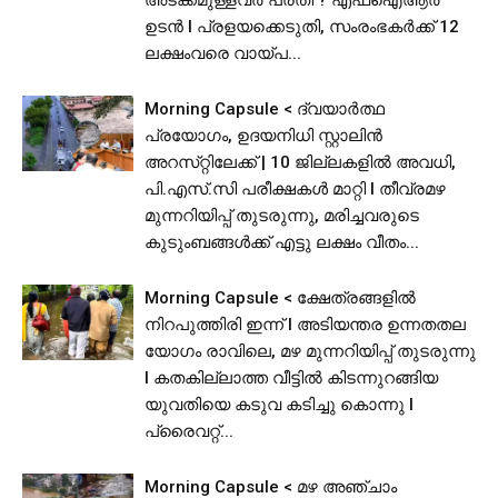
ഉടൻ I പ്രളയക്കെടുതി, സംരംഭകർക്ക് 12
ലക്ഷംവരെ വായ്പ...
Morning Capsule < ദ്വയാർത്ഥ
പ്രയോഗം, ഉദയനിധി സ്റ്റാലിൻ
അറസ്‌റ്റിലേക്ക് | 10 ജില്ലകളിൽ അവധി,
പി.​​​എ​​​സ്.​​​സി​​​ ​​​പ​​​രീ​​​ക്ഷ​​​ക​​​ൾ​​​ ​​​മാ​​​റ്റി I തീവ്രമഴ
മുന്നറിയിപ്പ് തുടരുന്നു, മരിച്ചവരുടെ
കുടുംബങ്ങൾക്ക് എട്ടു ലക്ഷം വീതം...
Morning Capsule < ക്ഷേത്രങ്ങളിൽ
നിറപുത്തിരി ഇന്ന് l അടിയന്തര ഉന്നതതല
യോഗം രാവിലെ, മഴ മുന്നറിയിപ്പ് തുടരുന്നു
I കതകില്ലാത്ത വീട്ടില്‍ കിടന്നുറങ്ങിയ
യുവതിയെ കടുവ കടിച്ചു കൊന്നു l
പ്രൈവറ്റ്...
Morning Capsule < മഴ അഞ്ചാം