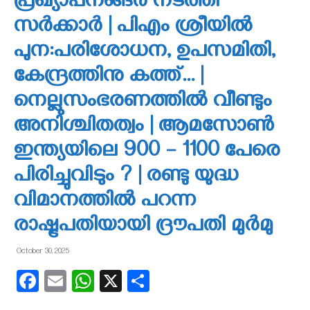
പ്രഖ്യാപനങ്ങര്‍ നടത്തി
സര്‍ക്കാര്‍ | പിഎം ശ്രീയില്‍
പുന:പരിശോധന, ഉപസമിതി,
കേന്ദ്രത്തിനു കത്ത്… |
നെല്ലുസംഭരണത്തില്‍ വീണ്ടും
അനിശ്ചിതത്വം | ആമസോണ്‍
ഇന്ത്യയിലെ 900 – 1100 പേരെ
പിരിച്ചുവിടും ? | രണ്ടു യുദ്ധ
വിമാനത്തില്‍ പറന്ന
രാഷ്ട്രപതിയായി ദ്രൗപതി മുര്‍മു
October 30, 2025
Facebook
Email
WhatsApp
X
Share