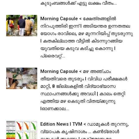
കുടുംബങ്ങൾക്ക് എട്ടു ലക്ഷം വീതം...
Morning Capsule < ക്ഷേത്രങ്ങളിൽ
നിറപുത്തിരി ഇന്ന് l അടിയന്തര ഉന്നതതല
യോഗം രാവിലെ, മഴ മുന്നറിയിപ്പ് തുടരുന്നു
I കതകില്ലാത്ത വീട്ടില്‍ കിടന്നുറങ്ങിയ
യുവതിയെ കടുവ കടിച്ചു കൊന്നു l
പ്രൈവറ്റ്...
Morning Capsule < മഴ അഞ്ചാം
തീയതിവരെ തുടരും I വിവിധ പരീക്ഷകൾ
മാറ്റി, 8 ജില്ലകളിൽ വിദ്യാഭ്യാസ
സ്ഥാപനങ്ങള്‍ക്കു അവധി | കാലം തെറ്റി
എത്തിയ മഴ കെടുതി വിതയ്ക്കുന്നു
lഓണക്കാല...
Edition News I TVM < ഡാമുകൾ തുറന്നു,
വ്യാപക കൃഷിനാശം … കൺട്രോൾ