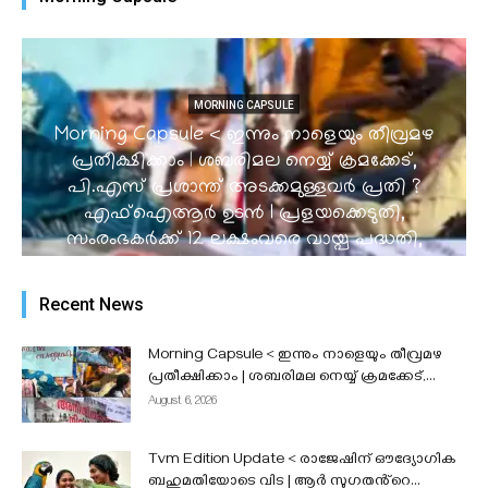
MORNING CAPSULE
Morning Capsule < ഇന്നും നാളെയും തീവ്രമഴ
പ്രതീക്ഷിക്കാം | ശബരിമല നെയ്യ് ക്രമക്കേട്,
പി.എസ് പ്രശാന്ത് അടക്കമുള്ളവർ പ്രതി ?
എഫ്ഐആർ ഉടൻ I പ്രളയക്കെടുതി,
സംരംഭകർക്ക് 12 ലക്ഷംവരെ വായ്പ പദ്ധതി,
കടകൾക്ക് 10,000 സഹായം l നീറ്റ് കമ്പ്യൂട്ടർ
അധിഷ്ഠിതമാക്കുന്നത് പരിഗണനയിലെന്ന്
Recent News
കേന്ദ്രസർക്കാർ...
admin
-
August 6, 2026
Morning Capsule < ഇന്നും നാളെയും തീവ്രമഴ
പ്രതീക്ഷിക്കാം | ശബരിമല നെയ്യ് ക്രമക്കേട്,...
August 6, 2026
Tvm Edition Update < രാജേഷിന് ഔദ്യോഗിക
ബഹുമതിയോടെ വിട | ആർ സുഗതൻ്റെ...