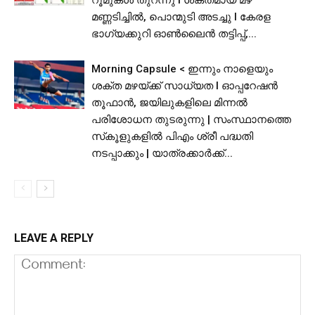
റൂമുകൾ തുറന്നു l ശക്തമായ മഴ
മണ്ണടിച്ചിൽ, പൊന്മുടി അടച്ചു l കേരള
ഭാഗ്യക്കുറി ഓൺലൈൻ തട്ടിപ്പ്,...
Morning Capsule < ഇന്നും നാളെയും
ശക്ത മഴയ്ക്ക് സാധ്യത I ഓപ്പറേഷൻ
തൂഫാൻ, ജയിലുകളിലെ മിന്നൽ
പരിശോധന തുടരുന്നു | സംസ്ഥാനത്തെ
സ്‌കൂളുകളിൽ പിഎം ശ്രീ പദ്ധതി
നടപ്പാക്കും | യാത്രക്കാര്‍ക്ക്...
LEAVE A REPLY