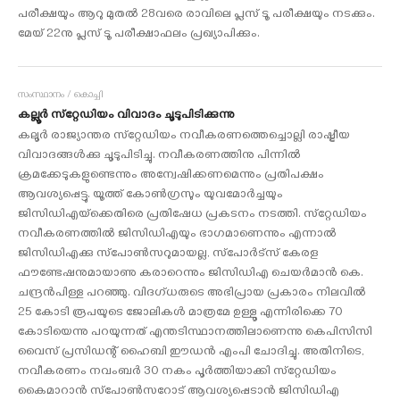
പരീക്ഷയും ആറു മുതല്‍ 28വരെ രാവിലെ പ്ലസ് ടൂ പരീക്ഷയും നടക്കും.
മേയ് 22നു പ്ലസ് ടൂ പരീക്ഷാഫലം പ്രഖ്യാപിക്കും.
സംസ്ഥാനം / കൊച്ചി
കല്ലൂര്‍ സ്‌റ്റേഡിയം വിവാദം ചൂടുപിടിക്കുന്നു
കലൂര്‍ രാജ്യാന്തര സ്‌റ്റേഡിയം നവീകരണത്തെച്ചൊല്ലി രാഷ്ട്രീയ
വിവാദങ്ങള്‍ക്കു ചൂടുപിടിച്ചു. നവീകരണത്തിനു പിന്നില്‍
ക്രമക്കേടുകളുണ്ടെന്നും അന്വേഷിക്കണമെന്നും പ്രതിപക്ഷം
ആവശ്യപ്പെട്ടു. യൂത്ത് കോണ്‍ഗ്രസും യുവമോര്‍ച്ചയും
ജിസിഡിഎയ്‌ക്കെതിരെ പ്രതിഷേധ പ്രകടനം നടത്തി. സ്‌റ്റേഡിയം
നവീകരണത്തില്‍ ജിസിഡിഎയും ഭാഗമാണെന്നും എന്നാല്‍
ജിസിഡിഎക്കു സ്‌പോണ്‍സറുമായല്ല, സ്‌പോര്‍ട്‌സ് കേരള
ഫൗണ്ടേഷനുമായാണു കരാറെന്നും ജിസിഡിഎ ചെയര്‍മാന്‍ കെ.
ചന്ദ്രന്‍പിള്ള പറഞ്ഞു. വിദഗ്ധരുടെ അഭിപ്രായ പ്രകാരം നിലവില്‍
25 കോടി രൂപയുടെ ജോലികള്‍ മാത്രമേ ഉള്ളൂ എന്നിരിക്കെ 70
കോടിയെന്നു പറയുന്നത് എന്തടിസ്ഥാനത്തിലാണെന്നു കെപിസിസി
വൈസ് പ്രസിഡന്റ് ഹൈബി ഈഡന്‍ എംപി ചോദിച്ചു. അതിനിടെ,
നവീകരണം നവംബര്‍ 30 നകം പൂര്‍ത്തിയാക്കി സ്‌റ്റേഡിയം
കൈമാറാന്‍ സ്‌പോണ്‍സറോട് ആവശ്യപ്പെടാന്‍ ജിസിഡിഎ