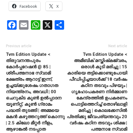
Facebook
X
Facebook
Email
WhatsApp
X
Share
Previous article
Next article
Tvm Edition Update <
Tvm Edition Update <
തിരുവനന്തപുരം
അമീബിക് മസ്തിഷ്‌കജ്വരം,
കോര്‍പ്പറേഷന്‍ @ 85 |
ഒരാള്‍ കൂടി മരിച്ചു | 15
ശ്രീപത്മനാഭ സ്വാമി
കാരിയെ തട്ടിക്കൊണ്ടുപോയി
ക്ഷേത്രം ആറാട്ട് ഇന്ന്,
പീഡിപ്പിച്ചയാള്‍ക്ക് 18 വര്‍ഷം
ഉച്ചയ്ക്കുശേഷം ഗതാഗത
കഠിന തടവും പിഴയും |
നിയന്ത്രനം, അവധി | 00
ഗൃഹോപകരണ നിര്‍മ്മാണ
ചെറുകിട കൂണ്‍ ഉല്‍പ്പാദന
കേന്ദ്രത്തില്‍ ഉപകരണം
യൂണിറ്റ്, കൂണ്‍ ഗ്രാമം
പൊട്ടിത്തെറിച്ച് തൊഴിലാളി
പദ്ധതി തുടങ്ങി | അമ്മയെ
മരിച്ചു | കൊലക്കേസില്‍
മകന്‍ കഴുത്തറുത്ത് കൊന്നു
പ്രതിക്കു ജീവപര്യന്തവും 20
| 2.5 കിലോ മീറ്റര്‍ നീളം,
വര്‍ഷം കഠിന തടവും ശിക്ഷ |
ആഴാങ്കല്‍ നടപ്പാത
പത്മനാഭ സ്വാമി