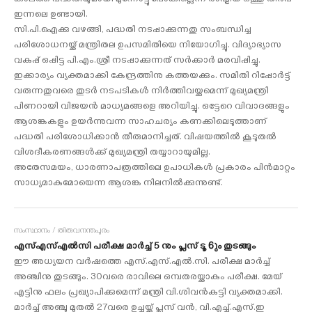
കാലത്ത് പദ്ധതിയുമായി മുന്നോട്ടു പോകില്ലെന്ന രാഷ്ട്രീയ ഒത്തു തീര്‍പ്പ്
ഇന്നലെ ഉണ്ടായി.
സി.പി.ഐക്കു വഴങ്ങി, പദ്ധതി നടപ്പാക്കുന്നതു സംബന്ധിച്ച
പരിശോധനയ്ക്ക് മന്ത്രിതല ഉപസമിതിയെ നിയോഗിച്ചു. വിദ്യാഭ്യാസ
വകുപ്പ് ഒപ്പിട്ട പി.എം.ശ്രീ നടപ്പാക്കുന്നത് സര്‍ക്കാര്‍ മരവിപ്പിച്ചു.
ഇക്കാര്യം വ്യക്തമാക്കി കേന്ദ്രത്തിനു കത്തയക്കും. സമിതി റിപ്പോര്‍ട്ട്
വരുന്നതുവരെ തുടര്‍ നടപടികള്‍ നിര്‍ത്തിവയ്ക്കുമെന്ന് മുഖ്യമന്ത്രി
പിണറായി വിജയന്‍ മാധ്യമങ്ങളെ അറിയിച്ചു. ഒട്ടേറെ വിവാദങ്ങളും
ആശങ്കകളും ഉയര്‍ന്നുവന്ന സാഹചര്യം കണക്കിലെടുത്താണ്
പദ്ധതി പരിശോധിക്കാന്‍ തീരുമാനിച്ചത്. വിഷയത്തില്‍ കൂടുതല്‍
വിശദീകരണങ്ങള്‍ക്ക് മുഖ്യമന്ത്രി തയ്യാറായുമില്ല.
അതേസമയം, ധാരണാപത്രത്തിലെ ഉപാധികള്‍ പ്രകാരം പിന്‍മാറ്റം
സാധ്യമാകുമോയെന്ന ആശങ്ക നിലനില്‍ക്കുന്നുണ്ട്.
സംസ്ഥാനം / തിരുവനന്തപുരം
എസ്എസ്എല്‍സി പരീക്ഷ മാര്‍ച്ച് 5 നും പ്ലസ് ടൂ 6ും തുടങ്ങും
ഈ അധ്യയന വര്‍ഷത്തെ എസ്.എസ്.എല്‍.സി. പരീക്ഷ മാര്‍ച്ച്
അഞ്ചിനു തുടങ്ങും. 30വരെ രാവിലെ ഒമ്പതരയ്ക്കാകും പരീക്ഷ. മേയ്
എട്ടിനു ഫലം പ്രഖ്യാപിക്കുമെന്ന് മന്ത്രി വി.ശിവന്‍കുട്ടി വ്യക്തമാക്കി.
മാര്‍ച്ച് അഞ്ചു മുതല്‍ 27വരെ ഉച്ചയ്ക്ക് പ്ലസ് വന്‍, വി.എച്ച്.എസ്.ഇ