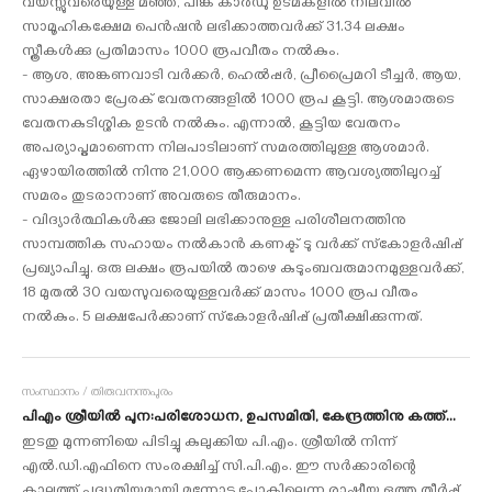
വയസ്സുവരെയുള്ള മഞ്ഞ, പിങ്ക് കാര്‍ഡു ഉടമകളില്‍ നിലവില്‍
സാമൂഹികക്ഷേമ പെന്‍ഷന്‍ ലഭിക്കാത്തവര്‍ക്ക് 31.34 ലക്ഷം
സ്ത്രീകള്‍ക്കു പ്രതിമാസം 1000 രൂപവീതം നല്‍കും.
- ആശ, അങ്കണവാടി വര്‍ക്കര്‍, ഹെല്‍പ്പര്‍, പ്രീപ്രൈമറി ടീച്ചര്‍, ആയ,
സാക്ഷരതാ പ്രേരക് വേതനങ്ങളില്‍ 1000 രൂപ കൂട്ടി. ആശമാരുടെ
വേതനകുടിശ്ശിക ഉടന്‍ നല്‍കും. എന്നാല്‍, കൂട്ടിയ വേതനം
അപര്യാപ്തമാണെന്ന നിലപാടിലാണ് സമരത്തിലുള്ള ആശമാര്‍.
ഏഴായിരത്തില്‍ നിന്നു 21,000 ആക്കണമെന്ന ആവശ്യത്തിലുറച്ച്
സമരം തുടരാനാണ് അവരുടെ തീരുമാനം.
- വിദ്യാര്‍ത്ഥികള്‍ക്കു ജോലി ലഭിക്കാനുള്ള പരിശീലനത്തിനു
സാമ്പത്തിക സഹായം നല്‍കാന്‍ കണക്ട് ടു വര്‍ക്ക് സ്‌കോളര്‍ഷിപ്പ്
പ്രഖ്യാപിച്ചു. ഒരു ലക്ഷം രൂപയില്‍ താഴെ കുടുംബവരുമാനമുള്ളവര്‍ക്ക്,
18 മുതല്‍ 30 വയസുവരെയുള്ളവര്‍ക്ക് മാസം 1000 രൂപ വീതം
നല്‍കും. 5 ലക്ഷപേര്‍ക്കാണ് സ്‌കോളര്‍ഷിപ്പ് പ്രതീക്ഷിക്കുന്നത്.
സംസ്ഥാനം / തിരുവനന്തപുരം
പിഎം ശ്രീയില്‍ പുന:പരിശോധന, ഉപസമിതി, കേന്ദ്രത്തിനു കത്ത്...
ഇടതു മുന്നണിയെ പിടിച്ചു കുലുക്കിയ പി.എം. ശ്രീയില്‍ നിന്ന്
എല്‍.ഡി.എഫിനെ സംരക്ഷിച്ച് സി.പി.എം. ഈ സര്‍ക്കാരിന്റെ