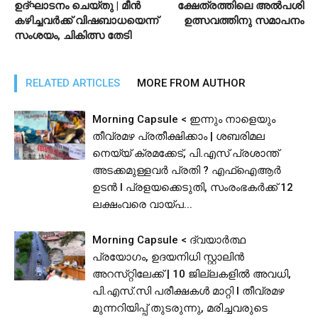
ഉദ്ഘാടനം ചെയ്തു | മീന്‍
ക്ഷേത്രത്തിലെ അല്‍പശി
കഴിച്ചവര്‍ക്ക് വിഷബാധയെന്ന്
ഉത്സവത്തിനു സമാപനം
സംശയം, ചികിത്സ തേടി
RELATED ARTICLES
MORE FROM AUTHOR
Morning Capsule < ഇന്നും നാളെയും
തീവ്രമഴ പ്രതീക്ഷിക്കാം | ശബരിമല
നെയ്യ് ക്രമക്കേട്, പി.എസ് പ്രശാന്ത്
അടക്കമുള്ളവർ പ്രതി ? എഫ്ഐആർ
ഉടൻ I പ്രളയക്കെടുതി, സംരംഭകർക്ക് 12
ലക്ഷംവരെ വായ്പ...
Morning Capsule < ദ്വയാർത്ഥ
പ്രയോഗം, ഉദയനിധി സ്റ്റാലിൻ
അറസ്‌റ്റിലേക്ക് | 10 ജില്ലകളിൽ അവധി,
പി.​​​എ​​​സ്.​​​സി​​​ ​​​പ​​​രീ​​​ക്ഷ​​​ക​​​ൾ​​​ ​​​മാ​​​റ്റി I തീവ്രമഴ
മുന്നറിയിപ്പ് തുടരുന്നു, മരിച്ചവരുടെ