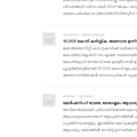
തലവന്‍മാരോടും നിര്‍ദേശിച്ചു. ഒഴിവുകള്
വിവരങ്ങള്‍ ഡിസംബര്‍ 30ന് അകം സെക്രട
ഭരണപരിഷ്‌കാര (അഡ്മിനിസ്‌ട്രേറ്റീവ് 
സംസ്ഥാനം / തിരുവനന്തപുരം
10,000 കോടി കുടിശ്ശിക, ജലഭവനു മുന്
ജല അതോറിറ്റി കരാറുകാര്‍ക്ക് ലഭിക്കാനു
കോണ്‍ട്രാക്ടേഴ്‌സ് സംയുക്ത സമരസമിതി
കോണ്‍ഗ്രസ് നേതാവ് കെ.മുരളീധരന്‍ ഉ
പ്രവൃത്തികളിലായി 10,000 കോടി രൂപയാ
അസോസിയേഷന്‍ ഭാരവാഹികള്‍ വ്യക്ത
ദേശീയം / ന്യൂഡല്‍ഹി
മെന്‍ഷനിംഗ് വേണ്ട, രേഖാമൂലം ആവശ്യപ്പെ
അടിയന്തരമായി പരിഗണിക്കേണ്ട കേസുകളെ
ആവശ്യപ്പെടണമെന്ന് ആദ്യദിനത്തില്‍ ചീഫ് 
വ്യക്തിസ്വാതന്ത്ര്യം തുടങ്ങിയ കേസുക
ആവശ്യം ബെഞ്ചില്‍ നേരിട്ട് ഉന്നയിക്കാവ