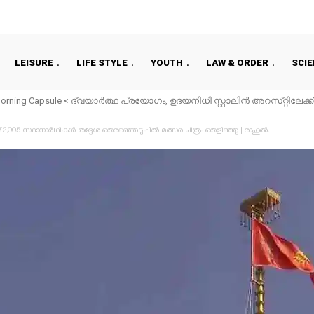
LEISURE
LIFE STYLE
YOUTH
LAW & ORDER
SCI
orning Capsule < ദ്വയാർത്ഥ പ്രയോഗം, ഉദയനിധി സ്റ്റാലിൻ അറസ്‌റ്റിലേക്ക് |
.​​​സി​​​ ​​​പ​​​രീ​​​ക്ഷ​​​ക​​​ൾ​​​ ​​​മാ​​​റ്റി I തീവ്രമഴ മുന്നറിയിപ്പ് തുടരുന്നു, മരിച്ചവരുട
,005 സ്ഥാനാര്‍ഥികള്‍, തദ്ദേശ തെരഞ്ഞെടുപ്പില്‍ മത്സര ചിത്രം തെളിഞ്ഞു | രാഹുല്‍...