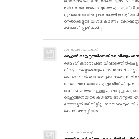
നോര്‍ത്ത് പോലീസ് കേസെടുത്തു. ബിജ
മുന്‍ നഗരസഭാംഗവുമായ എം.സുനില്‍ 
പ്രചാരണത്തിന്റെ ഭാഗമായി വോട്ട് തേ
നേതാക്കളുടെ വിശദീകരണം. കോണ്‍ഗ്ര
ബിജെപി പ്രതികരിച്ചു.
സംസ്ഥാനം / പാലക്കാട്
രാഹുല്‍ മാങ്കൂട്ടത്തിനെതിരെ വീണ്ടും ശ
ലൈംഗികാരോപണ വിവാദത്തില്‍പ്പെട്ടു മ
വീണ്ടും ശബ്ദരേഖയും വാട്‌സ്ആപ്പ് ചാറ്റും പ
കൈമാറാന്‍ തയ്യാറെടുക്കുന്നുവെന്ന റിപ്പ
അന്വേഷണത്തോട് എല്ലാ രീതിയിലും പോസ
തനിക്കു പറയാനുള്ളതു പറഞ്ഞുതുടങ്ങുമെന്നും
രാഹുലിനെതിരെ കഴിഞ്ഞ ഓഗസ്റ്റില്‍ െ്
മുന്നോട്ടുനീങ്ങിയിട്ടില്ല. ഇരയായ 
കേസ് വഴിമുട്ടിയത്.
സംസ്ഥാനം / കൊച്ചി