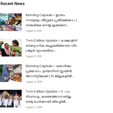
Recent News
Morning Capsule < ഇന്നും
നാളെയും തീവ്രമഴ പ്രതീക്ഷിക്കാം |
ശബരിമല നെയ്യ് ക്രമക്കേട്,...
August 6, 2026
Tvm Edition Update < രാജേഷിന്
ഔദ്യോഗിക ബഹുമതിയോടെ വിട
| ആർ സുഗതൻ്റെ...
August 6, 2026
Morning Capsule < ദ്വയാർത്ഥ
പ്രയോഗം, ഉദയനിധി സ്റ്റാലിൻ
അറസ്‌റ്റിലേക്ക് | 10 ജില്ലകളിൽ...
August 4, 2026
Tvm Edition Update < 3 -ാം
ദിവസവും കണ്ടെത്താനായില്ല,
രണ്ടു ചേർക്കായി തിരച്ചിൽ...
August 4, 2026