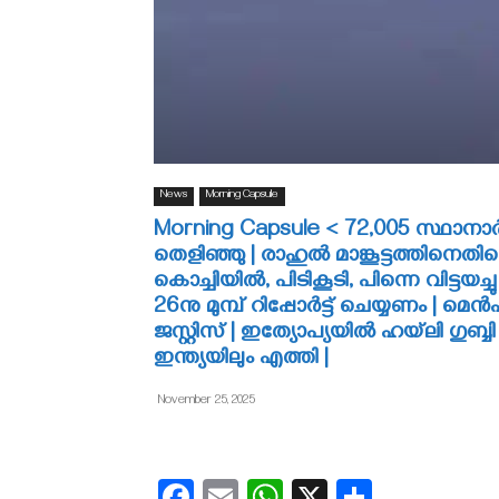
News
Morning Capsule
Morning Capsule < 72,005 സ്ഥാനാര്‍
തെളിഞ്ഞു | രാഹുല്‍ മാങ്കൂട്ടത്തിനെതി
കൊച്ചിയില്‍, പിടികൂടി, പിന്നെ വിട്ടയ
26നു മുമ്പ് റിപ്പോര്‍ട്ട് ചെയ്യണം | 
ജസ്റ്റിസ് | ഇത്യോപ്യയില്‍ ഹയ്‌ലി ഗുബ്
ഇന്ത്യയിലും എത്തി |
November 25, 2025
Facebook
Email
WhatsApp
X
Share