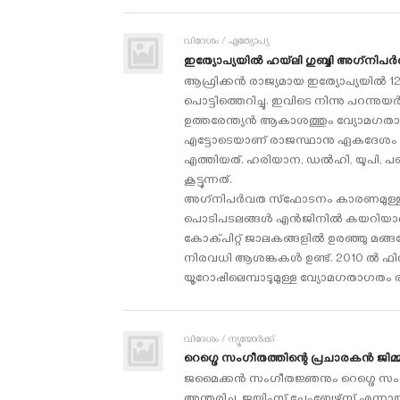
വിദേശം / എത്യോപ്യ
ഇത്യോപ്യയില്‍ ഹയ്‌ലി ഗുബ്ബി അഗ്‌നിപര്‍
ആഫ്രിക്കന്‍ രാജ്യമായ ഇത്യോപ്യയില്‍ 1
പൊട്ടിത്തെറിച്ചു. ഇവിടെ നിന്നു പറന്
ഉത്തരേന്ത്യന്‍ ആകാശത്തും വ്യോമഗതാഗ
എട്ടോടെയാണ് രാജസ്ഥാനു ഏകദേശം 25
എത്തിയത്. ഹരിയാന, ഡല്‍ഹി, യുപി, പഞ്
കൂട്ടുന്നത്.
അഗ്‌നിപര്‍വത സ്‌ഫോടനം കാരണമുള്ള പൊട
പൊടിപടലങ്ങള്‍ എന്‍ജിനില്‍ കയറിയാല്‍ 
കോക്പിറ്റ് ജാലകങ്ങളില്‍ ഉരഞ്ഞു മങ്ങല
നിരവധി ആശങ്കകള്‍ ഉണ്ട്. 2010 ല്‍ ഫി
യൂറോപ്പിലെമ്പാടുമുള്ള വ്യോമഗതാഗതം രണ്ടാ
വിദേശം / ന്യൂയോര്‍ക്ക്
റെഗ്ഗെ സംഗീതത്തിന്റെ പ്രചാരകന്‍ ജിമ്മി 
ജമൈക്കന്‍ സംഗീതജ്ഞനും റെഗ്ഗെ സംഗീ