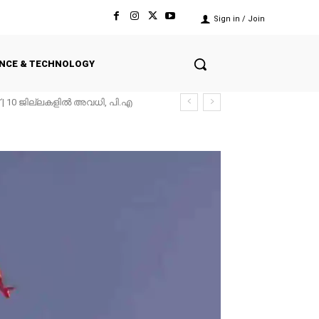
Sign in / Join
ENCE & TECHNOLOGY
 10 ജില്ലകളിൽ അവധി, പി.​​​എ​​​
െ കുടുംബങ്ങൾക്ക് എട്ടു ലക്ഷം വീതം...