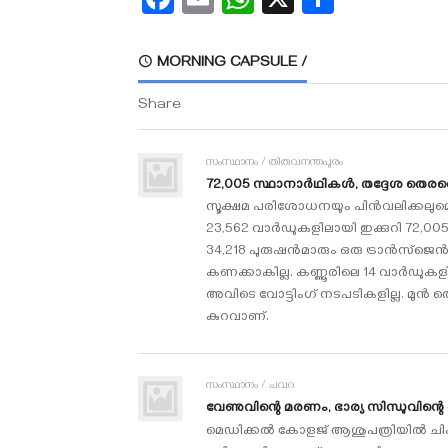
MORNING CAPSULE /
Share
സംസ്ഥാനം / തിരുവനന്തപുരം
72,005 സ്ഥാനാര്‍ഥികള്‍, തദ്ദേശ തെരഞ്ഞ
സൂക്ഷമ പരിശോധനയും പിന്‍വലിക്കലുമൊക്കെ
23,562 വാര്‍ഡുകളിലായി ഇക്കുറി 72,005
34,218 പുരുഷന്‍മാരും ഒരു ട്രാന്‍സ്‌ജെന
കണക്കാകില്ല. കണ്ണൂരിലെ 14 വാര്‍ഡുകളി
അവിടെ വോട്ടിംഗ് നടപടികളില്ല. മുന്‍ തെ
കുറവാണ്.
സംസ്ഥാനം / ചവറ
വേണുവിന്റെ മരണം, ഭാര്യ സിന്ധുവിന്റെ 
മെഡിക്കല്‍ കോളജ് ആശുപത്രിയില്‍ ചികി