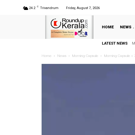
C
24.2
Trivandrum
Friday, August 7, 2026
HOME
NEWS
M
LATEST NEWS
സ്
Home
News
Morning Capsule
Morning Capsule < 72