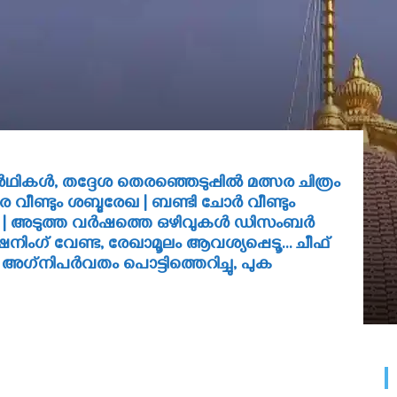
ഥികള്‍, തദ്ദേശ തെരഞ്ഞെടുപ്പില്‍ മത്സര ചിത്രം
രെ വീണ്ടും ശബ്ദരേഖ | ബണ്ടി ചോര്‍ വീണ്ടും
ച്ചു | അടുത്ത വര്‍ഷത്തെ ഒഴിവുകള്‍ ഡിസംബര്‍
മെന്‍ഷനിംഗ് വേണ്ട, രേഖാമൂലം ആവശ്യപ്പെടൂ… ചീഫ്
ബി അഗ്‌നിപര്‍വതം പൊട്ടിത്തെറിച്ചു, പുക