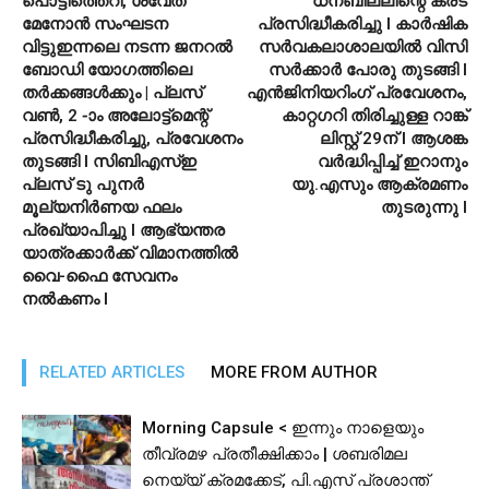
പൊട്ടിത്തെറി, ശ്വേത
ധനബില്ലിന്റെ കരട്
മേനോൻ സംഘടന
പ്രസിദ്ധീകരിച്ചു l കാർഷിക
വിട്ടുഇന്നലെ നടന്ന ജനറൽ
സർവകലാശാലയിൽ വിസി
ബോഡി യോഗത്തിലെ
സർക്കാർ പോരു തുടങ്ങി l
തർക്കങ്ങൾക്കും | പ്ലസ്
എൻജിനിയറിംഗ് പ്രവേശനം,
വൺ, 2 -ാം അലോട്ട്മെന്റ്
കാറ്റഗറി തിരിച്ചുള്ള റാങ്ക്
പ്രസിദ്ധീകരിച്ചു, പ്രവേശനം
ലിസ്റ്റ് 29ന് l ആശങ്ക
തുടങ്ങി l സിബിഎസ്ഇ
വർദ്ധിപ്പിച്ച് ഇറാനും
പ്ലസ് ടു പുനര്‍
യു.എസും ആക്രമണം
മൂല്യനിര്‍ണയ ഫലം
തുടരുന്നു l
പ്രഖ്യാപിച്ചു l ആഭ്യന്തര
യാത്രക്കാര്‍ക്ക് വിമാനത്തിൽ
വൈ-ഫൈ സേവനം
നല്‍കണം l
RELATED ARTICLES
MORE FROM AUTHOR
Morning Capsule < ഇന്നും നാളെയും
തീവ്രമഴ പ്രതീക്ഷിക്കാം | ശബരിമല
നെയ്യ് ക്രമക്കേട്, പി.എസ് പ്രശാന്ത്