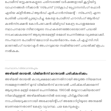
പോലീസ് സ്റ്റേഷനുകളുടെ പരിസരത്ത് വർഷങ്ങളായി കൂട്ടിയിട്ട
വാഹനങ്ങൾ നീക്കാൻ 'സ്‌പേസ്' (സ്‌ക്രാപ് പ്രൊസസിംഗ് ഫൊർ
ഏരിയ ക്ളീൻഅപ് ആൻഡ് എൻഹാൻസ്‌മെന്റ് - സ്‌പേസ്) എന്ന
പേരിൽ പദ്ധതി പ്രഖ്യാപിച്ചു. കേരള പോലീസ് ഹൗസിംഗ് ആന്‍ഡ്
കണ്‍സ്ട്രക്ഷന്‍ കോര്‍പറേഷന്‍ ലിമിറ്റഡ് കേന്ദ്ര പൊതുമേഖല
സ്ഥാപനമായ സീറോയുടെ സഹകരണത്തോടെയാണ് പദ്ധതി
നടപ്പാക്കുകയെന്ന് ആഭ്യന്തരമന്ത്രി രമേശ് ചെന്നിത്തല വ്യക്തമാക്കി.
സംസ്ഥാന പോലീസ് മേധാവി ചെയര്‍മാനും കെ.പി.എച്ച്.സി.സി.
മാനേജിംഗ് ഡയറക്ടര്‍ അംഗവുമായ സമിതിയാണ് പദ്ധതിക്ക് രൂപം
നല്‍കുക.
സംസ്ഥാനം I തിരുവനന്തപുരം
അഴിമതി തടയൽ, വിജിലൻസ് മാനുവൽ പരിഷ്‌കരിക്കും
അഴിമതി തടയൽ കാര്യക്ഷമമാക്കുന്നതിനായി അടുത്ത നിയമസഭ
സമ്മേളനത്തിന് മുമ്പ് വിജിലൻസ് മാനുവൽ പരിഷ്‌കരിക്കുമെന്ന്
ആഭ്യന്തര മന്ത്രി രമേശ് ചെന്നിത്തല. 1960ൽ തയ്യാറാക്കിയതാണ്
നിലവിലുള്ളത്. അഴിമതിക്കേസിൽ ഒരാളെ പിടികൂടിയാൽ
നടപടിയെടുക്കാനായി അപ്പോയിന്റിംഗ് അതോറിറ്റിയുടെ അനുമതി
വേണമെന്നതാണ് കേന്ദ്ര വ്യവസ്ഥ. പല കേസുകളും