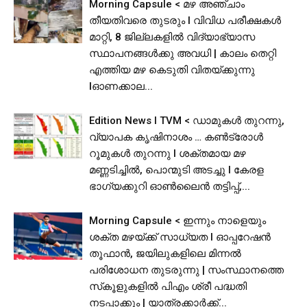
Morning Capsule < മഴ അഞ്ചാം
തീയതിവരെ തുടരും I വിവിധ പരീക്ഷകൾ
മാറ്റി, 8 ജില്ലകളിൽ വിദ്യാഭ്യാസ
സ്ഥാപനങ്ങള്‍ക്കു അവധി | കാലം തെറ്റി
എത്തിയ മഴ കെടുതി വിതയ്ക്കുന്നു
lഓണക്കാല...
Edition News I TVM < ഡാമുകൾ തുറന്നു,
വ്യാപക കൃഷിനാശം … കൺട്രോൾ
റൂമുകൾ തുറന്നു l ശക്തമായ മഴ
മണ്ണടിച്ചിൽ, പൊന്മുടി അടച്ചു l കേരള
ഭാഗ്യക്കുറി ഓൺലൈൻ തട്ടിപ്പ്,...
Morning Capsule < ഇന്നും നാളെയും
ശക്ത മഴയ്ക്ക് സാധ്യത I ഓപ്പറേഷൻ
തൂഫാൻ, ജയിലുകളിലെ മിന്നൽ
പരിശോധന തുടരുന്നു | സംസ്ഥാനത്തെ
സ്‌കൂളുകളിൽ പിഎം ശ്രീ പദ്ധതി
നടപ്പാക്കും | യാത്രക്കാര്‍ക്ക്...