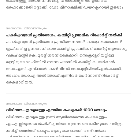
കൊണ്ടുള്ള അഡ്മിനിസ്ട്രേറ്റീവ് ട്രൈബ്യൂണല്‍ ഉത്തരവ്
ഹൈക്കോടതി റദ്ദാക്കി. ഡോ. മീനാക്ഷിക്ക് ഡയറക്ടറായി തുടരാം.
സംസ്ഥാനം I തിരുവനന്തപുരം
പകര്‍ച്ചവ്യാധി പ്രതിരോധം, കമ്മിറ്റി പ്രാഥമിക റിപ്പോര്‍ട്ട് നൽകി
പകര്‍ച്ചവ്യാധി പ്രതിരോധ പ്രവര്‍ത്തനങ്ങള്‍ കാര്യക്ഷമമാക്കാന്‍
രൂപീകരിച്ച ഉന്നതാധികാര കമ്മിറ്റി പ്രാഥമിക റിപ്പോര്‍ട്ട് ആരോഗ്യ
വകുപ്പ് മന്ത്രി കെ. മുരളീധരന് കൈമാറി. സെക്രട്ടേറിയറ്റിലെ
മന്ത്രിയുടെ ഓഫീസില്‍ നടന്ന ചടങ്ങില്‍ കമ്മിറ്റി ചെയര്‍മാന്‍
ഡോ.എസ്.എസ്.ലാല്‍, കണ്‍വീനര്‍ ഡോ.ശ്രീജിത്ത്.എന്‍.കുമാര്‍,
അംഗം ഡോ.എ.അല്‍ത്താഫ് എന്നിവര്‍ ചേര്‍ന്നാണ് റിപ്പോര്‍ട്ട്
കൈമാറിയത്.
സംസ്ഥാനം I തിരുവനന്തപുരം
വിഴിഞ്ഞം തുറമുഖത്തു എത്തിയ കപ്പലുകൾ 1000 തൊടും
വിഴിഞ്ഞം തുറമുഖത്തു ഇന്ന് ആയിരാമത്തെ കപ്പലെത്തും.
എംഎസ്സിയുടെ മദര്‍ഷിപ്പ് ലൂസിയാന ഇന്നു വൈകീട്ടോടെ ചരിത്രം
കുറിച്ച് ബെര്‍ത്ത് ചെയ്യും. ആദ്യ കപ്പലെത്തി രണ്ട് വര്‍ഷം