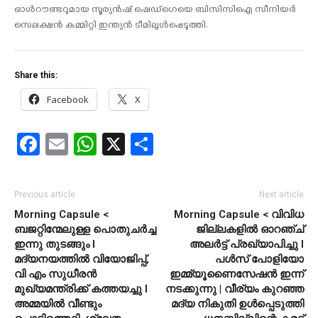
ഓള്‍റൗണ്ടറുമായ സൂര്യന്‍ഷ് ഷെഡ്ഗെയെ ബിസിസിഐ സീനിയര്‍
സെലക്ഷന്‍ കമ്മിറ്റി ഇന്ത്യന്‍ ടീമിലുള്‍പ്പെടുത്തി.
Share this:
Facebook
X
Facebook
Email
WhatsApp
X
Share
Previous article
Next article
Morning Capsule <
Morning Capsule < വിവിധ
ബജറ്റിന്മേലുള്ള പൊതുചര്‍ച്ച
ജില്ലകളിൽ ഓറഞ്ച്
ഇന്നു തുടങ്ങും l
അലർട്ട് പ്രഖ്യാപിച്ചു l
മദ്യനയത്തിൽ വിയോജിപ്പ്,
പള്‍സ് പോളിയോ
വി എം സുധീരന്‍
ഇമ്മ്യൂണൈസേഷന്‍ ഇന്ന്
മുഖ്യമന്ത്രിക്ക് കത്തയച്ചു l
നടക്കുന്നു | വീര്യം കുറഞ്ഞ
അമ്മയിൽ വീണ്ടും
മദ്യ നികുതി ഉൾപ്പെടുത്തി