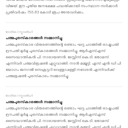
‘തായ് മാമന്‍ ഗോള്‍ഡ് റിങ് സ്‌കീം’ പ്രഖ്യാപിച്ച് തമിഴ്‌നാട് മുഖ്യമന്ത്രി
വിജയ്. ഈ പുതിയ ജനക്ഷേമ പദ്ധതിക്കായി സംസ്ഥാന സര്‍ക്കാര്‍
പ്രതിവര്‍ഷം 755.83 കോടി രൂപ അനുവദിക്കും.
ദേശീയം I ന്യൂഡൽഹി
പത്മപുരസ്‌കാരങ്ങൾ സമ്മാനിച്ചു
പത്മപുരസ്‌കാര വിതരണത്തിന്റെ രണ്ടാം ഘട്ട ചടങ്ങില്‍ രാഷ്ട്രപതി
ദ്രൗപതി മുര്‍മു പുരസ്‌കാരങ്ങള്‍ സമ്മാനിച്ചു. ആര്‍എസ്എസ്
സൈദ്ധാന്തികന്‍ പി. നാരായണന്‍, ജസ്റ്റിസ് കെ.ടി. തോമസ്
എന്നിവര്‍ പത്മവിഭൂഷണ്‍ ഏറ്റുവാങ്ങി. നടന്‍ മമ്മൂട്ടി, എസ് എന്‍ ഡി പി
യോഗം ജനറല്‍ സെക്രട്ടറി വെള്ളാപ്പള്ളി നടേശന്‍ എന്നിവര്‍ക്ക്
പത്മഭൂഷണ്‍ പുരസ്‌കാരം സമ്മാനിച്ചു.
ദേശീയം I ന്യൂഡൽഹി
പത്മപുരസ്‌കാരങ്ങൾ സമ്മാനിച്ചു
പത്മപുരസ്‌കാര വിതരണത്തിന്റെ രണ്ടാം ഘട്ട ചടങ്ങില്‍ രാഷ്ട്രപതി
ദ്രൗപതി മുര്‍മു പുരസ്‌കാരങ്ങള്‍ സമ്മാനിച്ചു. ആര്‍എസ്എസ്
സൈദ്ധാന്തികന്‍ പി. നാരായണന്‍, ജസ്റ്റിസ് കെ.ടി. തോമസ്
എന്നിവര്‍ പത്മവിഭൂഷണ്‍ ഏറ്റുവാങ്ങി. നടന്‍ മമ്മൂട്ടി, എസ് എന്‍ ഡി പി