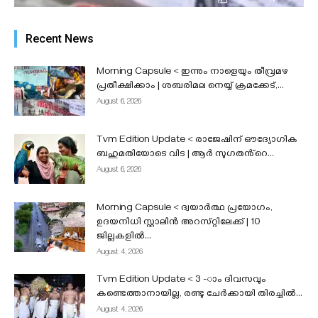
കടകൾക്ക് 10,000 സഹായം l നീറ്റ് കമ്പ്യൂട്ടർ
അധിഷ്ഠിതമാക്കുന്നത് പരിഗണനയിലെന്ന്
Recent News
കേന്ദ്രസർക്കാർ...
admin
-
August 6, 2026
Morning Capsule < ഇന്നും നാളെയും തീവ്രമഴ
പ്രതീക്ഷിക്കാം | ശബരിമല നെയ്യ് ക്രമക്കേട്,...
August 6, 2026
Tvm Edition Update < രാജേഷിന് ഔദ്യോഗിക
ബഹുമതിയോടെ വിട | ആർ സുഗതൻ്റെ...
August 6, 2026
Morning Capsule < ദ്വയാർത്ഥ പ്രയോഗം,
ഉദയനിധി സ്റ്റാലിൻ അറസ്‌റ്റിലേക്ക് | 10
ജില്ലകളിൽ...
August 4, 2026
Tvm Edition Update < 3 -ാം ദിവസവും
കണ്ടെത്താനായില്ല, രണ്ടു ചേർക്കായി തിരച്ചിൽ...
August 4, 2026