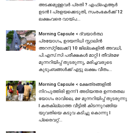
അടക്കമുള്ളവർ പ്രതി ? എഫ്ഐആർ
ഉടൻ I പ്രളയക്കെടുതി, സംരംഭകർക്ക് 12
ലക്ഷംവരെ വായ്പ...
Morning Capsule < ദ്വയാർത്ഥ
പ്രയോഗം, ഉദയനിധി സ്റ്റാലിൻ
അറസ്‌റ്റിലേക്ക് | 10 ജില്ലകളിൽ അവധി,
പി.​​​എ​​​സ്.​​​സി​​​ ​​​പ​​​രീ​​​ക്ഷ​​​ക​​​ൾ​​​ ​​​മാ​​​റ്റി I തീവ്രമഴ
മുന്നറിയിപ്പ് തുടരുന്നു, മരിച്ചവരുടെ
കുടുംബങ്ങൾക്ക് എട്ടു ലക്ഷം വീതം...
Morning Capsule < ക്ഷേത്രങ്ങളിൽ
നിറപുത്തിരി ഇന്ന് l അടിയന്തര ഉന്നതതല
യോഗം രാവിലെ, മഴ മുന്നറിയിപ്പ് തുടരുന്നു
I കതകില്ലാത്ത വീട്ടില്‍ കിടന്നുറങ്ങിയ
യുവതിയെ കടുവ കടിച്ചു കൊന്നു l
പ്രൈവറ്റ്...