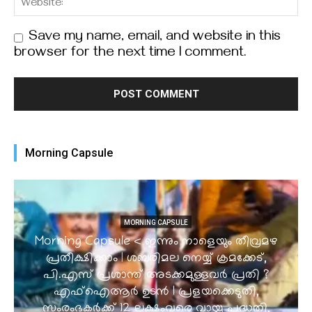
Save my name, email, and website in this
browser for the next time I comment.
Morning Capsule
MORNING CAPSULE
Morning Capsule < ഇന്നും നാളെയും തീവ്രമഴ
പ്രതീക്ഷിക്കാം | ശബരിമല നെയ്യ് ക്രമക്കേട്,
പി.എസ് പ്രശാന്ത് അടക്കമുള്ളവർ പ്രതി ?
എഫ്ഐആർ ഉടൻ I പ്രളയക്കെടുതി,
സംരംഭകർക്ക് 12 ലക്ഷംവരെ വായ്പ പദ്ധതി,