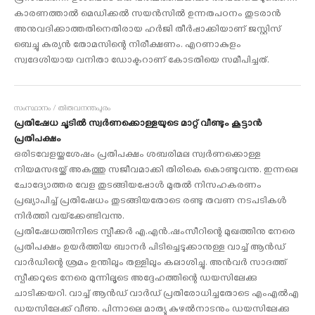
കാരണത്താല്‍ മെഡിക്കല്‍ സയന്‍സില്‍ ഉന്നതപഠനം തുടരാന്‍
അനുവദിക്കാത്തതിനെതിരായ ഹര്‍ജി തീര്‍പ്പാക്കിയാണ് ജസ്റ്റിസ്
ബെച്ചു കുര്യന്‍ തോമസിന്റെ നിരീക്ഷണം. എറണാകുളം
സ്വദേശിയായ വനിതാ ഡോക്ടറാണ് കോടതിയെ സമീപിച്ചത്.
സംസ്ഥാനം / തിരുവനന്തപുരം
പ്രതിഷേധ ചൂടില്‍ സ്വര്‍ണക്കൊള്ളയുടെ മാറ്റ് വീണ്ടും കൂട്ടാന്‍
പ്രതിപക്ഷം
ഒരിടവേളയ്ക്കുശേഷം പ്രതിപക്ഷം ശബരിമല സ്വര്‍ണക്കൊള്ള
നിയമസഭയ്ക്ക് അകത്തു സജീവമാക്കി തിരികെ കൊണ്ടുവന്നു. ഇന്നലെ
ചോദ്യോത്തര വേള തുടങ്ങിയപ്പോള്‍ മുതല്‍ നിസഹകരണം
പ്രഖ്യാപിച്ച് പ്രതിഷേധം തുടങ്ങിയതോടെ രണ്ടു തവണ നടപടികള്‍
നിര്‍ത്തി വയ്‌ക്കേണ്ടിവന്നു.
പ്രതിഷേധത്തിനിടെ സ്പീക്കര്‍ എ.എന്‍.ഷംസീറിന്റെ മുഖത്തിനു നേരെ
പ്രതിപക്ഷം ഉയര്‍ത്തിയ ബാനര്‍ പിടിച്ചെടുക്കാനുള്ള വാച്ച് ആന്‍ഡ്
വാര്‍ഡിന്റെ ശ്രമം ഉന്തിലും തള്ളിലും കലാശിച്ചു. അന്‍വര്‍ സാദത്ത്
സ്പീക്കറുടെ നേരെ മുന്നിലൂടെ അദ്ദേഹത്തിന്റെ ഡയസിലേക്കു
ചാടിക്കയറി. വാച്ച് ആന്‍ഡ് വാര്‍ഡ് പ്രതിരോധിച്ചതോടെ എംഎല്‍എ
ഡയസിലേക്ക് വീണു. പിന്നാലെ മാത്യു കുഴല്‍നാടനും ഡയസിലേക്കു