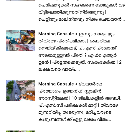
പെൻഷനുകൾ സഹകരണ ബാങ്കുകൾ വഴി
വീട്ടിലെത്തിക്കുന്നത് നിർത്തുന്നു |
ചെളിയും മാലിന്യവും നീക്കം ചെയ്യാൻ...
Morning Capsule < ഇന്നും നാളെയും
തീവ്രമഴ പ്രതീക്ഷിക്കാം | ശബരിമല
നെയ്യ് ക്രമക്കേട്, പി.എസ് പ്രശാന്ത്
അടക്കമുള്ളവർ പ്രതി ? എഫ്ഐആർ
ഉടൻ I പ്രളയക്കെടുതി, സംരംഭകർക്ക് 12
ലക്ഷംവരെ വായ്പ...
Morning Capsule < ദ്വയാർത്ഥ
പ്രയോഗം, ഉദയനിധി സ്റ്റാലിൻ
അറസ്‌റ്റിലേക്ക് | 10 ജില്ലകളിൽ അവധി,
പി.​​​എ​​​സ്.​​​സി​​​ ​​​പ​​​രീ​​​ക്ഷ​​​ക​​​ൾ​​​ ​​​മാ​​​റ്റി I തീവ്രമഴ
മുന്നറിയിപ്പ് തുടരുന്നു, മരിച്ചവരുടെ
കുടുംബങ്ങൾക്ക് എട്ടു ലക്ഷം വീതം...