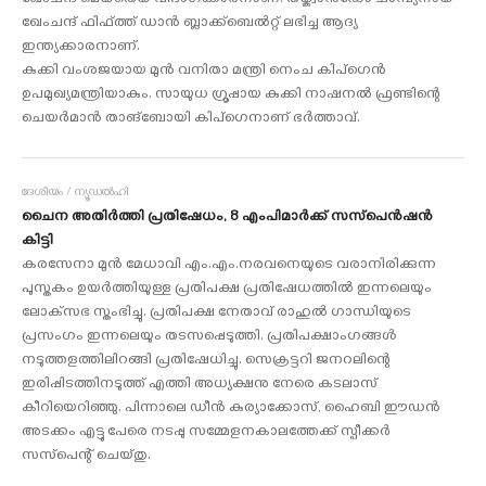
ഖേംചന്ദ് മെയ്‌തെയ് വിഭാഗക്കാരനാണ്. തയ്ക്വാന്‍ഡോ ചാമ്പ്യനായ
ഖേംചന്ദ് ഫിഫ്ത്ത് ഡാന്‍ ബ്ലാക്ക്‌ബെല്‍റ്റ് ലഭിച്ച ആദ്യ
ഇന്ത്യക്കാരനാണ്.
കുക്കി വംശജയായ മുന്‍ വനിതാ മന്ത്രി നെംച കിപ്‌ഗെന്‍
ഉപമുഖ്യമന്ത്രിയാകും. സായുധ ഗ്രൂപ്പായ കുക്കി നാഷനല്‍ ഫ്രണ്ടിന്റെ
ചെയര്‍മാന്‍ താങ്‌ബോയി കിപ്‌ഗെനാണ് ഭര്‍ത്താവ്.
ദേശീയം / ന്യൂഡല്‍ഹി
ചൈന അതിര്‍ത്തി പ്രതിഷേധം, 8 എംപിമാര്‍ക്ക് സസ്‌പെന്‍ഷന്‍
കിട്ടി
കരസേനാ മുന്‍ മേധാവി എം.എം.നരവനെയുടെ വരാനിരിക്കുന്ന
പുസ്തകം ഉയര്‍ത്തിയുള്ള പ്രതിപക്ഷ പ്രതിഷേധത്തില്‍ ഇന്നലെയും
ലോക്‌സഭ സ്തംഭിച്ചു. പ്രതിപക്ഷ നേതാവ് രാഹുല്‍ ഗാന്ധിയുടെ
പ്രസംഗം ഇന്നലെയും തടസപ്പെടുത്തി. പ്രതിപക്ഷാംഗങ്ങള്‍
നടുത്തളത്തിലിറങ്ങി പ്രതിഷേധിച്ചു. സെക്രട്ടറി ജനറലിന്റെ
ഇരിപ്പിടത്തിനടുത്ത് എത്തി അധ്യക്ഷനു നേരെ കടലാസ്
കീറിയെറിഞ്ഞു. പിന്നാലെ ഡീന്‍ കുര്യാക്കോസ്, ഹൈബി ഈഡന്‍
അടക്കം എട്ടു പേരെ നടപ്പു സമ്മേളനകാലത്തേക്ക് സ്പീക്കര്‍
സസ്‌പെന്റ് ചെയ്തു.