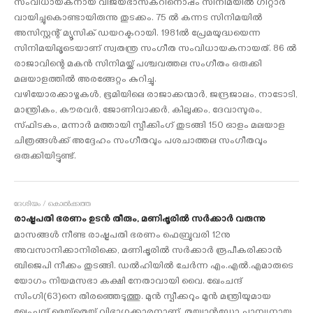
സംവിധായകനായ വിജയഭാസ്‌കറിനൊപ്പം സിനിമയില്‍ ഗിറ്റാര്‍
വായിച്ചുകൊണ്ടായിരുന്നു തുടക്കം. 75 ല്‍ കന്നട സിനിമയില്‍
അസിസ്റ്റന്റ് മ്യൂസിക് ഡയറക്ടറായി. 1981ല്‍ പ്രേമയുദ്ധയെന്ന
സിനിമയിലൂടെയാണ് സ്വതന്ത്ര സംഗീത സംവിധായകനായത്. 86 ല്‍
രാജാവിന്റെ മകന്‍ സിനിമയ്ക്ക് പശ്ചവത്തല സംഗീതം ഒരുക്കി
മലയാളത്തില്‍ അരങ്ങേറ്റം കുറിച്ചു.
വഴിയോരക്കാഴ്ചകള്‍, ഭൂമിയിലെ രാജാക്കന്മാര്‍, ജന്ദ്രജാലം, നാടോടി,
മാന്ത്രികം, കൗരവര്‍, ജോണിവാക്കര്‍, കിലുക്കം, ദേവാസുരം,
സ്ഫിടകം, മന്നാര്‍ മത്തായി സ്പീക്കിംഗ് തുടങ്ങി 150 ഓളം മലയാള
ചിത്രങ്ങള്‍ക്ക് അദ്ദേഹം സംഗീതവും പശചാത്തല സംഗീതവും
ഒരുക്കിയിട്ടുണ്ട്.
ദേശീയം / കൊല്‍ക്കത്ത
രാഷ്ട്രപതി ഭരണം ഉടന്‍ തീരും, മണിപ്പൂരില്‍ സര്‍ക്കാര്‍ വരുന്നു
മാസങ്ങള്‍ നീണ്ട രാഷ്ട്രപതി ഭരണം ഫെബ്രുവരി 12നു
അവസാനിക്കാനിരിക്കെ, മണിപ്പൂരില്‍ സര്‍ക്കാര്‍ രൂപീകരിക്കാന്‍
ബിജെപി നീക്കം തുടങ്ങി. ഡല്‍ഹിയില്‍ ചേര്‍ന്ന എം.എല്‍.എമാരുടെ
യോഗം നിയമസഭാ കക്ഷി നേതാവായി വൈ. ഖേംചന്ദ്
സിംഗി(63)നെ തിരഞ്ഞെടുത്തു. മുന്‍ സ്പീക്കറും മുന്‍ മന്ത്രിയുമായ