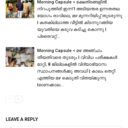
Morning Capsule < ക്ഷേത്രങ്ങളിൽ
നിറപുത്തിരി ഇന്ന് l അടിയന്തര ഉന്നതതല
യോഗം രാവിലെ, മഴ മുന്നറിയിപ്പ് തുടരുന്നു
I കതകില്ലാത്ത വീട്ടില്‍ കിടന്നുറങ്ങിയ
യുവതിയെ കടുവ കടിച്ചു കൊന്നു l
പ്രൈവറ്റ്...
Morning Capsule < മഴ അഞ്ചാം
തീയതിവരെ തുടരും I വിവിധ പരീക്ഷകൾ
മാറ്റി, 8 ജില്ലകളിൽ വിദ്യാഭ്യാസ
സ്ഥാപനങ്ങള്‍ക്കു അവധി | കാലം തെറ്റി
എത്തിയ മഴ കെടുതി വിതയ്ക്കുന്നു
lഓണക്കാല...
LEAVE A REPLY