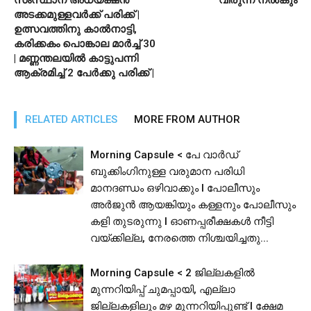
സംസ്ഥാന അധ്യക്ഷന്‍
വിരുന്ന് നൽകും
അടക്കമുള്ളവര്‍ക്ക് പരിക്ക് |
ഉത്സവത്തിനു കാല്‍നാട്ടി,
കരിക്കകം പൊങ്കാല മാര്‍ച്ച് 30
| മണ്ണന്തലയില്‍ കാട്ടുപന്നി
ആക്രമിച്ച് 2 പേര്‍ക്കു പരിക്ക് |
RELATED ARTICLES
MORE FROM AUTHOR
Morning Capsule < പേ വാർഡ്
ബുക്കിംഗിനുള്ള വരുമാന പരിധി
മാനദണ്ഡം ഒഴിവാക്കും I പോലീസും
അർജുൻ ആയങ്കിയും കള്ളനും പോലീസും
കളി തുടരുന്നു I ഓണപ്പരീക്ഷകൾ നീട്ടി
വയ്ക്കില്ല, നേരത്തെ നിശ്ചയിച്ചതു...
Morning Capsule < 2 ജില്ലകളിൽ
മുന്നറിയിപ്പ് ചുമപ്പായി, എല്ലാ
ജില്ലകളിലും മഴ മുന്നറിയിപ്പുണ്ട് I ക്ഷേമ