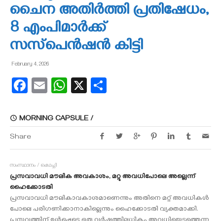
ചൈന അതിര്‍ത്തി പ്രതിഷേധം,
8 എംപിമാര്‍ക്ക്
സസ്‌പെന്‍ഷന്‍ കിട്ടി
February 4, 2026
Facebook
Email
WhatsApp
X
Share
MORNING CAPSULE /
Share
സംസ്ഥാനം / കൊച്ചി
പ്രസവാവധി മൗലിക അവകാശം, മറ്റു അവധിപോലെ അല്ലെന്ന്
ഹൈക്കോടതി
പ്രസവാവധി മൗലികാവകാശമാണെന്നും അതിനെ മറ്റ് അവധികള്‍
പോലെ പരിഗണിക്കാനാകില്ലെന്നും ഹൈക്കോടതി വ്യക്തമാക്കി.
പ്രസവത്തിന് ഉള്‍പ്പെടെ ഒരു വര്‍ഷത്തിലധികം അവധിയെടുത്തെന്ന