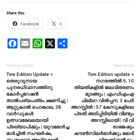
Share this:
Facebook
X
Facebook
Email
WhatsApp
X
Share
Previous article
Next article
Tvm Edition Update <
Tvm Edition update <
തെരുവുനായ
നഗരത്തില്‍ 9, 10
പുനരധിവാസത്തിനു
തിയതികളിൽ ജലവിതരണം
കോര്‍പ്പറേഷന്‍
മുടങ്ങും | എംഡിഎംഎ
താല്‍പര്യപത്രം ക്ഷണിച്ചു |
ചില്ലറ വിൽപ്പന, 3 പേർ
ആറ്റുകാല്‍ പൊങ്കാല, 28
അറസ്റ്റിൽ | 57 കേസുകളിലെ
വാര്‍ഡുകള്‍
പ്രതി അടിപ്പിടിയിൽ വീണ്ടും
ഉത്സവമേഖലയായി
അറസ്റ്റിലായി | വി.വി
പ്രഖ്യാപിക്കും | യുവമോര്‍ച്ച
രാജേഷും
മാര്‍ച്ചില്‍ സംഘര്‍ഷം,
കൗൺസിലർമാർക്കും മോദി