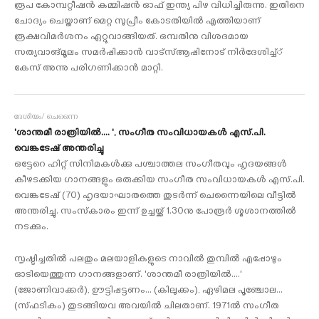
രൂപ കോമ്പറ്റീഷന്‍ കമ്മിഷന്‍ ഓഫ് ഇന്ത്യ പിഴ വിധിച്ചിരുന്നു. ഇതിനെ
ചോദ്യം ചെയ്താണ് മെറ്റ സുപ്രീം കോടതിയില്‍ എത്തിയാണ്
രൂക്ഷവിമര്‍ശനം ഏറ്റുവാങ്ങിയത്. ഒമ്പതിനു വിശദമായ
സത്യവാങ്മൂലം സമര്‍പ്പിക്കാന്‍ വാട്‌സ്ആപ്പിനോട് നിര്‍ദേശിച്ച്്
കേസ് അന്നു പരിഗണിക്കാന്‍ മാറ്റി.
ദേശീയം/ ചെന്നൈ
'ശാന്തമീ രാത്രിയില്‍.... ', സംഗീത സംവിധായകള്‍ എസ്.പി.
വെങ്കടേഷ് അന്തരിച്ചു
ഒട്ടേറെ ഹിറ്റ് സിനിമകള്‍ക്കു പശ്ചാത്തല സംഗീതവും ഹൃദയങ്ങള്‍
കീഴടക്കിയ ഗാനങ്ങളും ഒരുക്കിയ സംഗീത സംവിധായകള്‍ എസ്.പി.
വെങ്കടേഷ് (70) ഹൃദയാഘാതത്തെ തുടര്‍ന്ന് ചെന്നൈയിലെ വീട്ടില്‍
അന്തരിച്ചു. സംസ്‌കാരം ഇന്ന് ഉച്ചയ്ക്ക് 1.30നു പോരൂര്‍ ശ്മശാനത്തില്‍
നടക്കും.
സൃഷ്ടിച്ചതില്‍ പലതും മലയാളികളുടെ നാവില്‍ തുമ്പില്‍ എപ്പോഴും
ഓടിയെത്തുന്ന ഗാനങ്ങളാണ്. 'ശാന്തമീ രാത്രിയില്‍....'
(ജോണിവാക്കര്‍), ഊട്ടിപ്പട്ടണം... (കിലുക്കം), ഏഴിമല പൂഞ്ചോല...
(സ്ഫടികം) തുടങ്ങിയവ അവയില്‍ ചിലതാണ്. 1971ല്‍ സംഗീത