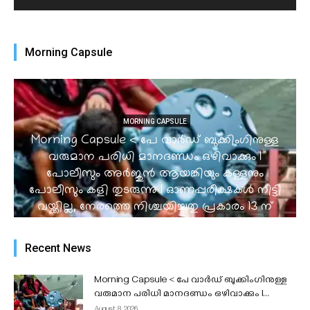
Morning Capsule
MORNING CAPSULE
Morning Capsule < പേ വാർഡ് ബുക്കിംഗിനുള്ള
വരുമാന പരിധി മാനദണ്ഡം ഒഴിവാക്കും I
പോലീസും അർജുൻ ആയങ്കിയും കള്ളനും
പോലീസും കളി തുടരുന്നു I ഓണപ്പരീക്ഷകൾ നീട്ടി
വയ്ക്കില്ല, നേരത്തെ നിശ്ചയിച്ചതു പ്രകാരം 13 ന്
തുടങ്ങും Iക്വിറ്റ് ഇന്ത്യ സമരം @ 84 I...
admin
-
August 8, 2026
Recent News
Morning Capsule < പേ വാർഡ് ബുക്കിംഗിനുള്ള
വരുമാന പരിധി മാനദണ്ഡം ഒഴിവാക്കും I...