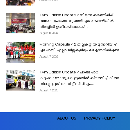
August 8, 2026
Tvm Edition Update < നീളുന്ന കാത്തിരിപ്പ്…
സങ്കടം ഉപരോധവുമായി, മുതലപ്പൊഴിയിൽ
തിരച്ചിൽ ഊർജ്ജിതമാക്കി...
August 8, 2026
Morning Capsule < 2 ജില്ലകളിൽ മുന്നറിയിപ്പ്
ചുമപ്പായി, എല്ലാ ജില്ലകളിലും മഴ മുന്നറിയിപ്പുണ്ട്...
August 7, 2026
Tvm Edition Update < പാങ്ങപ്പാറ
കുടുംബാരോഗ്യ കേന്ദ്രത്തിൽ കിടത്തിച്ചികിത്സ
നിലച്ചു, പ്രതിഷേധിച്ച് സിപിഎം...
August 7, 2026
ABOUT US
PRIVACY POLICY