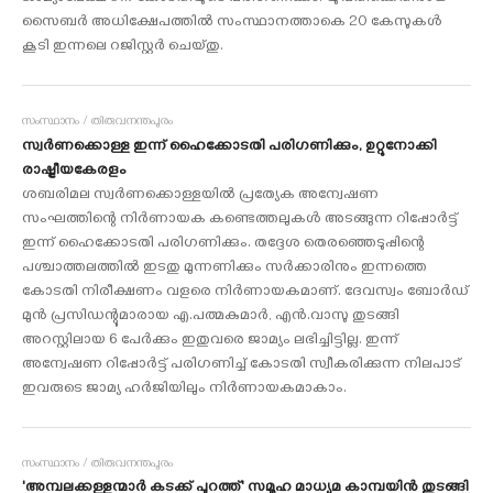
സൈബര്‍ അധിക്ഷേപത്തില്‍ സംസ്ഥാനത്താകെ 20 കേസുകള്‍
കൂടി ഇന്നലെ റജിസ്റ്റര്‍ ചെയ്തു.
സംസ്ഥാനം / തിരുവനന്തപുരം
സ്വര്‍ണക്കൊള്ള ഇന്ന് ഹൈക്കോടതി പരിഗണിക്കും, ഉറ്റുനോക്കി
രാഷ്ട്രീയകേരളം
ശബരിമല സ്വര്‍ണക്കൊള്ളയില്‍ പ്രത്യേക അന്വേഷണ
സംഘത്തിന്റെ നിര്‍ണായക കണ്ടെത്തലുകള്‍ അടങ്ങുന്ന റിപ്പോര്‍ട്ട്
ഇന്ന് ഹൈക്കോടതി പരിഗണിക്കും. തദ്ദേശ തെരഞ്ഞെടുപ്പിന്റെ
പശ്ചാത്തലത്തില്‍ ഇടതു മുന്നണിക്കും സര്‍ക്കാരിനും ഇന്നത്തെ
കോടതി നിരീക്ഷണം വളരെ നിര്‍ണായകമാണ്. ദേവസ്വം ബോര്‍ഡ്
മുന്‍ പ്രസിഡന്റുമാരായ എ.പത്മകുമാര്‍, എന്‍.വാസു തുടങ്ങി
അറസ്റ്റിലായ 6 പേര്‍ക്കും ഇതുവരെ ജാമ്യം ലഭിച്ചിട്ടില്ല. ഇന്ന്
അന്വേഷണ റിപ്പോര്‍ട്ട് പരിഗണിച്ച് കോടതി സ്വീകരിക്കുന്ന നിലപാട്
ഇവരുടെ ജാമ്യ ഹര്‍ജിയിലും നിര്‍ണായകമാകാം.
സംസ്ഥാനം / തിരുവനന്തപുരം
'അമ്പലക്കള്ളന്മാര്‍ കടക്ക് പുറത്ത്' സമൂഹ മാധ്യമ കാമ്പയിന്‍ തുടങ്ങി