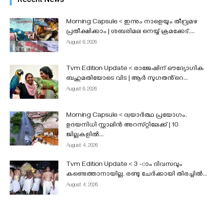
കേന്ദ്രസർക്കാർ...
admin
-
August 6, 2026
Morning Capsule < ഇന്നും നാളെയും തീവ്രമഴ
പ്രതീക്ഷിക്കാം | ശബരിമല നെയ്യ് ക്രമക്കേട്,...
August 6, 2026
Tvm Edition Update < രാജേഷിന് ഔദ്യോഗിക
ബഹുമതിയോടെ വിട | ആർ സുഗതൻ്റെ...
August 6, 2026
Morning Capsule < ദ്വയാർത്ഥ പ്രയോഗം,
ഉദയനിധി സ്റ്റാലിൻ അറസ്‌റ്റിലേക്ക് | 10
ജില്ലകളിൽ...
August 4, 2026
Tvm Edition Update < 3 -ാം ദിവസവും
കണ്ടെത്താനായില്ല, രണ്ടു ചേർക്കായി തിരച്ചിൽ...
August 4, 2026