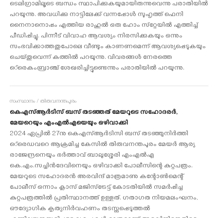
ടെലിഗ്രാമിലൂടെ ബന്ധം സ്ഥാപിക്കുകയുമായിരുന്നുവെന്നു പരാതിയില്‍
പറയുന്നു. അവധിക്കു നാട്ടിലേക്ക് വന്നപ്പോള്‍ സുഹൃത്ത് ഫെനി
നൈനാനൊപ്പം എത്തിയ രാഹുല്‍ ഒരു ഹോം സ്‌റ്റേയില്‍ എത്തിച്ച്
പീഡിപ്പിച്ചു. പിന്നീട് വിവാഹ ആവശ്യം നിരസിക്കുകയും ഒന്നും
സംഭവിക്കാത്തതുപോലെ വീണ്ടും കാണണമെന്ന് ആവശ്യപ്പെടുകയും
ചെയ്തുവെന്ന് കത്തില്‍ പറയുന്നു. വിവരങ്ങള്‍ നേരത്തെ
െ്രെകംബ്രാഞ്ച് ശേഖരിച്ചിട്ടുണ്ടെന്നും പരാതിയില്‍ പറയുന്നു.
സംസ്ഥാനം / തിരുവനന്തപുരം
കെഎസ്ആര്‍ടിസ് ബസ് തടഞ്ഞത് മേയറുടെ സഹോദരര്‍,
മേയറെയും എംഎല്‍എയെയും ഒഴിവാക്കി
2024 ഏപ്രില്‍ 27നു കെഎസ്ആര്‍ടിസി ബസ് തടഞ്ഞുനിര്‍ത്തി
െ്രെഡവറെ ആക്രമിച്ച കേസില്‍ തിരുവനന്തപുരം മേയര്‍ ആര്യ
രാജേന്ദ്രനെയും ഭര്‍ത്താവ് ബാലുശ്ശേരി എംഎല്‍എ
കെ.എം.സച്ചിന്‍ദേവിനെയും ഒഴിവാക്കി പോലീസിന്റെ കുറ്റപത്രം.
മേയറുടെ സഹോദരന്‍ അരവിന്ദ് മാത്രമാണു കന്റോണ്‍മെന്റ്
പോലീസ് ഒന്നാം ക്ലാസ് മജിസ്‌ട്രേട്ട് കോടതിയില്‍ സമര്‍പ്പിച്ച
കുറ്റപത്രത്തില്‍ പ്രതിസ്ഥാനത്ത് ഉള്ളത്. ഗതാഗത നിയമലംഘനം,
ഔദ്യോഗിക കൃത്യനിര്‍വഹണം തടസ്സപ്പെടുത്തല്‍