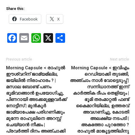
Share this:
Facebook
X
Facebook
Email
WhatsApp
X
Share
Previous article
Next article
Morning Capsule < രാഹുല്‍
Morning Capsule < ഇവിഎം
ഈശ്വറിന് ജാമ്യമില്ല,
റെഡിയാക്കി തുടങ്ങി,
ജയിലില്‍ നിരാഹാരം ? |
അഞ്ചാം നാള്‍ വോട്ടെടുപ്പ് |
മസാല ബോണ്ട് പണം
സന്നിധാനത്ത് ഇന്ന്
ഭൂമിവാങ്ങാന്‍ ഉപയോഗിച്ചു,
കാര്‍ത്തിക ദീപം തെളിയും |
പിണറായി അടക്കമുള്ളവര്‍ക്ക്
ഭൂമി തരംമാറ്റല്‍ ഫണ്ട്
നോട്ടീസ് | മുന്‍കൂര്‍
കൈമാറിയില്ല, ഉത്തരവ്
ജാമ്യാപേക്ഷ പരിഗണിക്കും
അവഗണിച്ചു, കോടതി
മുന്നേ രാഹുലിനെ അറസ്റ്റ്
അലക്ഷ്യ നടപടി |
ചെയ്യാന്‍ നീക്കം |
അകത്തോ പുറത്തോ ?
പ്രവര്‍ത്തി ദിനം അഞ്ചാക്കി
രാഹുല്‍ മാങ്കൂട്ടത്തിലിനു