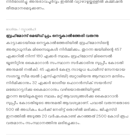
നിര്‍ദേശിച്ചു. അനുഭാവപൂര്‍വ്വം ഇതില്‍ വ്യാഴാഴ്ചയ്ക്കുള്ളില്‍ കമ്മിഷന്‍
തീരുമാനമെടുക്കണം.
ദേശീയം / ന്യൂഡല്‍ഹി
ബ്രഹ്‌മോസ് മെയ്ഡ് ഫ്രം നെട്ടുകാല്‍ത്തേരി വരുന്നു
കാട്ടാക്കടയിലെ നെട്ടുകാല്‍ത്തേരിയില്‍ ബ്രഹ്‌മോസിന്റെ
അത്യാധുനിക മിസൈലുകള്‍ നിര്‍മ്മിക്കും. തുറന്ന ജയിലിന്റെ 457
ഏക്കറില്‍ നിന്ന് 180 ഏക്കര്‍ സ്ഥലം ബ്രഹ്‌മോസ് മിസൈല്‍
യൂണിറ്റിനു കൈമാറാന്‍ സംസ്ഥാന സര്‍ക്കാരിനു സുപ്രീം കോടതി
അനുമതി നല്‍കി. 45 ഏക്കര്‍ കേന്ദ്ര സായുധ പോലീസ് സേനയായ
സശസ്ത്ര സീമ ബല്‍ (എസ്എസ്ബി) ബറ്റാലിയനു ആസ്ഥാന മന്ദിരം
നിര്‍മിക്കാനും 32 ഏക്കര്‍ ദേശീയ ഫൊറന്‍സിക് സയന്‍സ്
ലബോറട്ടറിക്കു കൈമാറാനും വഴിയൊരുങ്ങിയിട്ടുണ്ട്.
തുറന്ന ജയിലുകളുടെ സ്ഥലം മറ്റ് ആവശ്യങ്ങള്‍ക്കു കൈമാറാന്‍
സുപ്രീം കോടതിയുടെ അനുമതി ആവശ്യമാണ്. പദ്ധതി വരുന്നതോടെ
500 ല്‍ അധികം പേര്‍ക്ക് നേരിട്ട് തൊഴില്‍ ലഭിക്കും. ജിഎസ്ടി
ഇനത്തില്‍ അടുത്ത 20 വര്‍ഷംകൊണ്ട് കുറഞ്ഞത് 2500 കോടി രൂപ
വരുമാനം സംസ്ഥാനത്തിനു ലഭിച്ചേക്കാം.