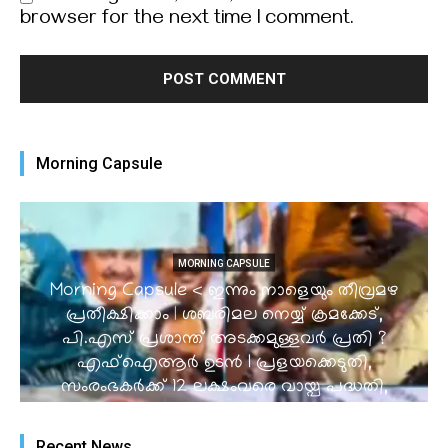
browser for the next time I comment.
Morning Capsule
MORNING CAPSULE
Morning Capsule < ഇന്നും നാളെയും തീവ്രമഴ
പ്രതീക്ഷിക്കാം | ശബരിമല നെയ്യ് ക്രമക്കേട്,
പി.എസ് പ്രശാന്ത് അടക്കമുള്ളവർ പ്രതി ?
എഫ്ഐആർ ഉടൻ I പ്രളയക്കെടുതി,
സംരംഭകർക്ക് 12 ലക്ഷംവരെ വായ്പ പദ്ധതി,
കടകൾക്ക് 10,000 സഹായം l നീറ്റ് കമ്പ്യൂട്ടർ
അധിഷ്ഠിതമാക്കുന്നത് പരിഗണനയിലെന്ന്
Recent News