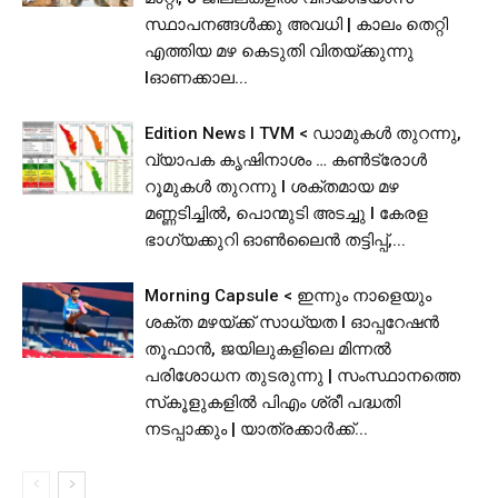
സ്ഥാപനങ്ങള്‍ക്കു അവധി | കാലം തെറ്റി
എത്തിയ മഴ കെടുതി വിതയ്ക്കുന്നു
lഓണക്കാല...
Edition News I TVM < ഡാമുകൾ തുറന്നു,
വ്യാപക കൃഷിനാശം … കൺട്രോൾ
റൂമുകൾ തുറന്നു l ശക്തമായ മഴ
മണ്ണടിച്ചിൽ, പൊന്മുടി അടച്ചു l കേരള
ഭാഗ്യക്കുറി ഓൺലൈൻ തട്ടിപ്പ്,...
Morning Capsule < ഇന്നും നാളെയും
ശക്ത മഴയ്ക്ക് സാധ്യത I ഓപ്പറേഷൻ
തൂഫാൻ, ജയിലുകളിലെ മിന്നൽ
പരിശോധന തുടരുന്നു | സംസ്ഥാനത്തെ
സ്‌കൂളുകളിൽ പിഎം ശ്രീ പദ്ധതി
നടപ്പാക്കും | യാത്രക്കാര്‍ക്ക്...