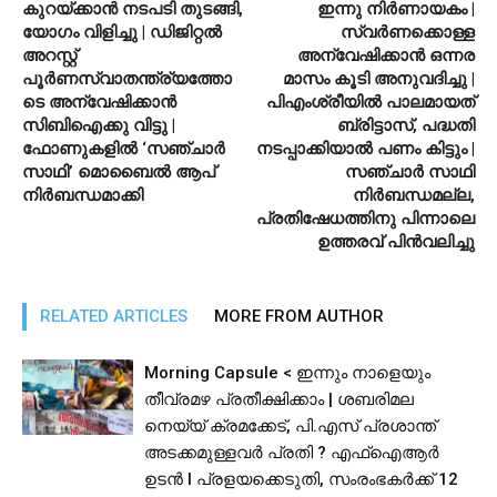
കുറയ്ക്കാന്‍ നടപടി തുടങ്ങി,
ഇന്നു നിര്‍ണായകം |
യോഗം വിളിച്ചു | ഡിജിറ്റല്‍
സ്വര്‍ണക്കൊള്ള
അറസ്റ്റ്
അന്വേഷിക്കാന്‍ ഒന്നര
പൂര്‍ണസ്വാതന്ത്ര്യത്തോ
മാസം കൂടി അനുവദിച്ചു |
ടെ അന്വേഷിക്കാന്‍
പിഎംശ്രീയില്‍ പാലമായത്
സിബിഐക്കു വിട്ടു |
ബ്രിട്ടാസ്, പദ്ധതി
ഫോണുകളില്‍ ‘സഞ്ചാര്‍
നടപ്പാക്കിയാല്‍ പണം കിട്ടും |
സാഥി’ മൊബൈല്‍ ആപ്
സഞ്ചാര്‍ സാഥി
നിര്‍ബന്ധമാക്കി
നിര്‍ബന്ധമല്ല,
പ്രതിഷേധത്തിനു പിന്നാലെ
ഉത്തരവ് പിന്‍വലിച്ചു
RELATED ARTICLES
MORE FROM AUTHOR
Morning Capsule < ഇന്നും നാളെയും
തീവ്രമഴ പ്രതീക്ഷിക്കാം | ശബരിമല
നെയ്യ് ക്രമക്കേട്, പി.എസ് പ്രശാന്ത്
അടക്കമുള്ളവർ പ്രതി ? എഫ്ഐആർ
ഉടൻ I പ്രളയക്കെടുതി, സംരംഭകർക്ക് 12