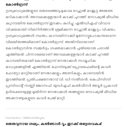
കോണ്‍ഗ്രസ്
ദൃശ്യമാധ്യമങ്ങളുടെ തെരഞ്ഞെടുപ്പുകാല രാഹുല്‍ മാങ്കൂട്ട അജണ്ട
മറികടക്കാന്‍ 'അമ്പലക്കള്ളന്മാര്‍ കടക്ക് പുറത്ത്' സോഷ്യല്‍ മീഡിയ
ക്യാമ്പയിനു കോണ്‍ഗ്രസ് തുടക്കം കുറിച്ചു. എല്‍ഡിഎഫ് വിവാദ
വിഷയമായി നിലനിര്‍ത്താന്‍ ശ്രമിക്കുന്ന രാഹുല്‍ മാങ്കൂട്ടം വിഷയം
ദൃശ്യമാധ്യമങ്ങള്‍ സ്വന്തം കാമ്പയിനാക്കി മുന്നോട്ടുപോകുന്നുവെന്ന
വിലയിരുത്തലിലാണ് കോണ്‍ഗ്രസ്. അതിനിടെയാണ്
കോണ്‍ഗ്രസിനു സമ്മര്‍ദ്ദം ശക്തമാക്കാന്‍ പുതിയൊരു പരാതി
എത്തിയത്. പിന്നാലെയാണ് അമ്പലക്കള്ളന്മാര്‍ കടക്ക് പുറത്ത്
കാമ്പയിനുമായി കോണ്‍ഗ്രസ് നേതാക്കള്‍ സാമൂഹിക
മാധ്യമങ്ങളില്‍ എത്തിയത്. ഫേസ്ബുക്ക് പ്രൊഫൈലിന്റെ കവര്‍
ഫോട്ടോ മാറ്റിയാണ് നേതാക്കളും അണികളും കാമ്പെയിന്‍
തുടങ്ങിയത്. പ്രതിപക്ഷനേതാവ് വി. ഡി സതീശന്‍, കെപിസിസി
പ്രസിഡന്റ് സണ്ണി ജോസഫ്, യുഡിഎഫ് കണ്‍വീനര്‍ അടൂര്‍ പ്രകാശ്
ഉള്‍പ്പെടെയുള്ള മുതിര്‍ന്ന നേതാക്കള്‍ തങ്ങളുടെ സോഷ്യല്‍ മീഡിയ
അക്കൗണ്ടുകളുടെ കവര്‍ പേജ് മാറ്റി.
സംസ്ഥാനം / തിരുവനന്തപുരം
തെരുവുനായ ശല്യം, കണ്‍ട്രോള്‍ റൂം തുറക്ക് തദ്ദേശവകുപ്പ്