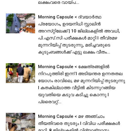
ലക്ഷംവരെ വായ്പ...
Morning Capsule < ദ്വയാർത്ഥ
പ്രയോഗം, ഉദയനിധി സ്റ്റാലിൻ
അറസ്‌റ്റിലേക്ക് | 10 ജില്ലകളിൽ അവധി,
പി.​​​എ​​​സ്.​​​സി​​​ ​​​പ​​​രീ​​​ക്ഷ​​​ക​​​ൾ​​​ ​​​മാ​​​റ്റി I തീവ്രമഴ
മുന്നറിയിപ്പ് തുടരുന്നു, മരിച്ചവരുടെ
കുടുംബങ്ങൾക്ക് എട്ടു ലക്ഷം വീതം...
Morning Capsule < ക്ഷേത്രങ്ങളിൽ
നിറപുത്തിരി ഇന്ന് l അടിയന്തര ഉന്നതതല
യോഗം രാവിലെ, മഴ മുന്നറിയിപ്പ് തുടരുന്നു
I കതകില്ലാത്ത വീട്ടില്‍ കിടന്നുറങ്ങിയ
യുവതിയെ കടുവ കടിച്ചു കൊന്നു l
പ്രൈവറ്റ്...
Morning Capsule < മഴ അഞ്ചാം
തീയതിവരെ തുടരും I വിവിധ പരീക്ഷകൾ
മാറ്റി, 8 ജില്ലകളിൽ വിദ്യാഭ്യാസ