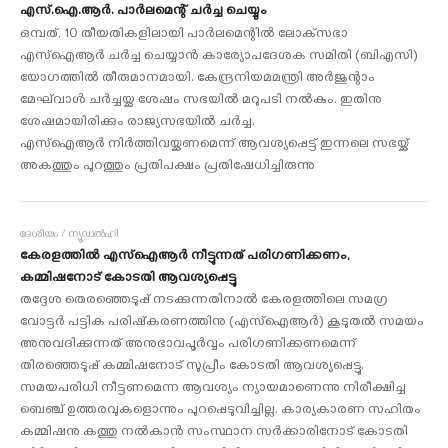
എസ്.ഐ.ആര്‍. പാര്‍ലമെന്റ് ചര്‍ച്ച ചെയ്യും
ഒമ്പത്, 10 തീയതികളിലായി പാര്‍ലമെന്റില്‍ ലോക്‌സഭാ
എസ്‌ഐആര്‍ ചര്‍ച്ച ചെയ്യാന്‍ കാര്യോപദേശക സമിതി (ബിഎസി)
യോഗത്തില്‍ തീരുമാനമായി. കേന്ദ്രനിയമമന്ത്രി അര്‍ജുന്റാം
മേഘ്‌വാള്‍ ചര്‍ച്ചയ്ക്കു ശേഷം സഭയില്‍ മറുപടി നല്‍കും. ഇതിനു
ശേഷമായിരിക്കും രാജ്യസഭയില്‍ ചര്‍ച്ച.
എസ്‌ഐആര്‍ നിര്‍ത്തിവയ്ക്കണമെന്ന് ആവശ്യപ്പെട്ട് ഇന്നലെ സഭയ്ക്ക്
അകത്തും പുറത്തും പ്രതിപക്ഷം പ്രതിഷേധിച്ചിരുന്നു
ദേശീയം / ന്യൂഡല്‍ഹി
കേരളത്തില്‍ എസ്‌ഐആര്‍ നീട്ടുന്നത് പരിഗണിക്കണം,
കമ്മിഷനോട് കോടതി ആവശ്യപ്പെട്ടു
തദ്ദേശ തെരഞ്ഞെടുപ്പ് നടക്കുന്നതിനാല്‍ കേരളത്തിലെ സമഗ്ര
വോട്ടര്‍ പട്ടിക പരിഷ്‌കരണത്തിനു (എസ്‌ഐആര്‍) കൂടുതല്‍ സമയം
അനുവദിക്കുന്നത് അനുഭാവപൂര്‍വ്വം പരിഗണിക്കണമെന്ന്
തിരഞ്ഞെടുപ്പ് കമ്മിഷനോട് സുപ്രീം കോടതി ആവശ്യപ്പെട്ടു.
സമയപരിധി നീട്ടണമെന്ന ആവശ്യം ന്യായമാണെന്നു നിരീക്ഷിച്ച
ബെഞ്ച് ഉത്തരവുകളൊന്നും പുറപ്പെടുവിച്ചില്ല. കാര്യകാരണ സഹിതം
കമ്മിഷനു കത്തു നല്‍കാന്‍ സംസ്ഥാന സര്‍ക്കാരിനോട് കോടതി