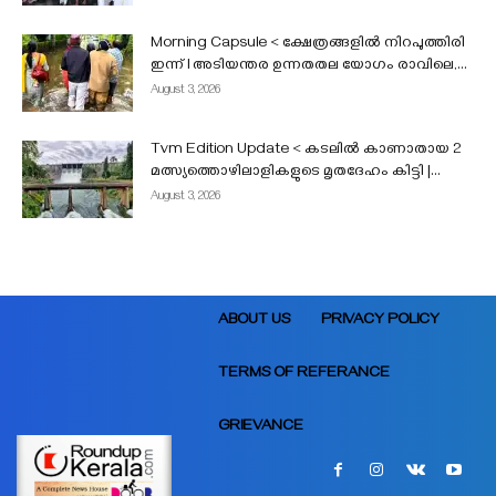
Morning Capsule < ക്ഷേത്രങ്ങളിൽ നിറപുത്തിരി
ഇന്ന് l അടിയന്തര ഉന്നതതല യോഗം രാവിലെ,...
August 3, 2026
Tvm Edition Update < കടലിൽ കാണാതായ 2
മത്സ്യത്തൊഴിലാളികളുടെ മൃതദേഹം കിട്ടി |...
August 3, 2026
ABOUT US
PRIVACY POLICY
TERMS OF REFERANCE
GRIEVANCE