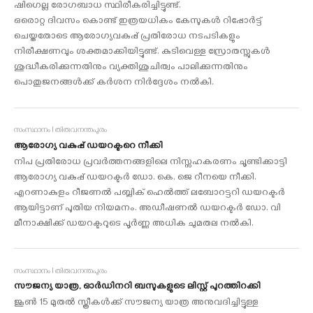
ഷിഗെല്ല രോഗബാധ സ്ഥിരീകരിച്ചിട്ടുണ്ട്.
ഒരൊറ്റ ദിവസം കൊണ്ട് ഇത്രയധികം കേസുകള്‍ റിപ്പോര്‍ട്ട്
ചെയ്തതോടെ ആരോഗ്യവകുപ്പ് പ്രതിരോധ നടപടികളും
നിരീക്ഷണവും ശക്തമാക്കിയിട്ടുണ്ട്. കുടിവെള്ള സ്രോതസ്സുകള്‍
ശുദ്ധീകരിക്കുന്നതിനും വ്യക്തിശുചിത്വം പാലിക്കുന്നതിനും
പൊതുജനങ്ങള്‍ക്ക് കര്‍ശന നിര്‍ദ്ദേശം നല്‍കി.
സംസ്ഥാനം I തിരുവനന്തപുരം
ആരോഗ്യ വകുപ്പ് ഡയറക്ടറെ നീക്കി
നിപ പ്രതിരോധ പ്രവർത്തനങ്ങളിലെ നിസ്സഹകരണം ചൂണ്ടിക്കാട്ടി
ആരോഗ്യ വകുപ്പ് ഡയറക്ടർ ഡോ. കെ. ജെ റീനയെ നീക്കി.
എറണാകുളം റീജണൽ പബ്ലിക് ഹെൽത്ത് ലബോറട്ടറി ഡയറക്ടർ
ആയിട്ടാണ് പുതിയ നിയമനം. അഡീഷണൽ ഡയറക്ടർ ഡോ. വി
മീനാക്ഷിക്ക് ഡയറക്ടറുടെ പൂർണ്ണ അധിക ചുമതല നൽകി.
സംസ്ഥാനം I തിരുവനന്തപുരം
സൗജന്യ യാത്ര, ഓര്‍ഡിനറി ബസുകളുടെ ലിസ്റ്റ് പുറത്തിറക്കി
ജൂണ്‍ 15 മുതല്‍ സ്ത്രീകള്‍ക്ക് സൗജന്യ യാത്ര അനുവദിച്ചിട്ടുള്ള