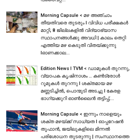
Morning Capsule < മഴ അഞ്ചാം
തീയതിവരെ തുടരും I വിവിധ പരീക്ഷകൾ
മാറ്റി, 8 ജില്ലകളിൽ വിദ്യാഭ്യാസ
സ്ഥാപനങ്ങള്‍ക്കു അവധി | കാലം തെറ്റി
എത്തിയ മഴ കെടുതി വിതയ്ക്കുന്നു
lഓണക്കാല...
Edition News I TVM < ഡാമുകൾ തുറന്നു,
വ്യാപക കൃഷിനാശം … കൺട്രോൾ
റൂമുകൾ തുറന്നു l ശക്തമായ മഴ
മണ്ണടിച്ചിൽ, പൊന്മുടി അടച്ചു l കേരള
ഭാഗ്യക്കുറി ഓൺലൈൻ തട്ടിപ്പ്,...
Morning Capsule < ഇന്നും നാളെയും
ശക്ത മഴയ്ക്ക് സാധ്യത I ഓപ്പറേഷൻ
തൂഫാൻ, ജയിലുകളിലെ മിന്നൽ
പരിശോധന തുടരുന്നു | സംസ്ഥാനത്തെ