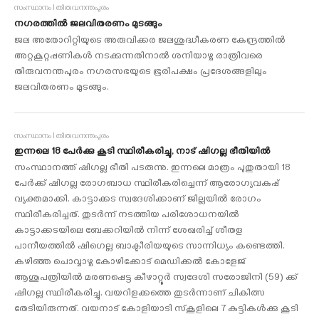
സംസ്ഥാനം I തിരുവനന്തപുരം
നഗരത്തിൽ ജലവിതരണം മുടങ്ങും
ജല അതോറിറ്റിയുടെ അരുവിക്കര ജലശുദ്ധീകരണ കേന്ദ്രത്തിൽ
അറ്റകൂറ്റപ്പണികൾ നടക്കുന്നതിനാൽ ശനിയാഴ്ച രാത്രിവരെ
തിരുവനന്തപുരം നഗരസഭയുടെ ഭൂരിപക്ഷം പ്രദേശങ്ങളിലും
ജലവിതരണം മുടങ്ങും.
സംസ്ഥാനം I തിരുവനന്തപുരം
ഇന്നലെ 18 പേര്‍ക്കു കൂടി സ്ഥിരീകരിച്ചു, നാട് ഷിഗല്ല ഭീതിയിൽ
സംസ്ഥാനത്ത് ഷിഗല്ല ഭീതി പടരുന്നു. ഇന്നലെ മാത്രം പുതുതായി 18
പേര്‍ക്ക് ഷിഗല്ല രോഗബാധ സ്ഥിരീകരിച്ചെന്ന് ആരോഗ്യവകുപ്പ്
വ്യക്തമാക്കി. കാട്ടാക്കട സ്വദേശിക്കാണ് ജില്ലയിൽ രോഗം
സ്ഥിരീകരിച്ചത്. തുടർന്ന് നടത്തിയ പരിശോധനയിൽ
കാട്ടാക്കടയിലെ ബേക്കറിയിൽ നിന്ന് ശേഖരിച്ച് ശീതള
പാനീയത്തിൽ ഷിഗെല്ല ബാക്ടീരിയയുടെ സാന്നിധ്യം കണ്ടെത്തി.
കഴിഞ്ഞ ചൊവ്വാഴ്ച കോഴിക്കോട് മെഡിക്കല്‍ കോളേജ്
ആശുപത്രിയില്‍ മരണപ്പെട്ട കീഴാറ്റൂര്‍ സ്വദേശി സരോജിനി (59) ക്ക്
ഷിഗല്ല സ്ഥിരീകരിച്ചു. വയറിളക്കത്തെ തുടര്‍ന്നാണ് ചികിത്സ
തേടിയിരുന്നത്. വയനാട് കോളിയാടി സ്‌കൂളിലെ 7 കുട്ടികള്‍ക്കു കൂടി