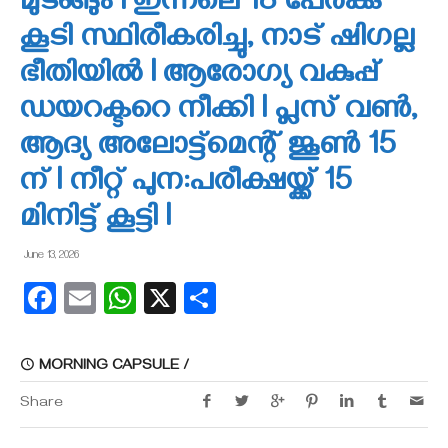
മുടങ്ങും I ഇന്നലെ 18 പേര്‍ക്കു
കൂടി സ്ഥിരീകരിച്ചു, നാട് ഷിഗല്ല
ഭീതിയിൽ I ആരോഗ്യ വകുപ്പ്
ഡയറക്ടറെ നീക്കി l പ്ലസ് വണ്‍,
ആദ്യ അലോട്ട്‌മെന്റ് ജൂണ്‍ 15
ന് l നീറ്റ് പുന:പരീക്ഷയ്ക്ക് 15
മിനിട്ട് കൂട്ടി I
June 13, 2026
Facebook
Email
WhatsApp
X
Share
MORNING CAPSULE /
Share