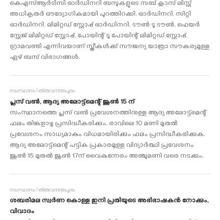
കെഎസ്ആര്‍ടിസി ഓര്‍ഡിനറി ബസുകളുടെ സബ് ക്ലാസ് ലിസ്റ്റ്
അധികൃതര്‍ ഔദ്യോഗികമായി പുറത്തിറക്കി. ഓര്‍ഡിനറി, സിറ്റി
ഓര്‍ഡിനറി, ലിമിറ്റഡ് സ്റ്റോപ്പ് ഓര്‍ഡിനറി, ടൗണ്‍ ടു ടൗണ്‍, ഫെയര്‍
സ്റ്റേജ് ലിമിറ്റഡ് സ്റ്റോപ്പ്, പോയിന്റ് ടു പോയിന്റ് ലിമിറ്റഡ് സ്റ്റോപ്പ്,
ഗ്രാമവണ്ടി എന്നിവയാണ് സ്ത്രീകള്‍ക്ക് സൗജന്യ യാത്രാ സൗകര്യമുള്ള
ഏഴ് ബസ് വിഭാഗങ്ങള്‍.
സംസ്ഥാനം I തിരുവനന്തപുരം
പ്ലസ് വണ്‍, ആദ്യ അലോട്ട്‌മെന്റ് ജൂണ്‍ 15 ന്
സംസ്ഥാനത്തെ പ്ലസ് വണ്‍ പ്രവേശനത്തിനുള്ള ആദ്യ അലോട്ട്‌മെന്റ്
ഫലം തിങ്കളാഴ്ച പ്രസിദ്ധീകരിക്കും. രാവിലെ 10 മണി മുതല്‍
പ്രവേശനം സാധ്യമാകും വിധമായിരിക്കും ഫലം പ്രസിദ്ധീകരിക്കുക.
ആദ്യ അലോട്ട്‌മെന്റ് പട്ടിക പ്രകാരമുള്ള വിദ്യാര്‍ത്ഥി പ്രവേശനം
ജൂണ്‍ 15 മുതല്‍ ജൂണ്‍ 17ന് വൈകുന്നേരം അഞ്ചുമണി വരെ നടക്കും.
സംസ്ഥാനം I തിരുവനന്തപുരം
ശബരിമല സ്വർണ കൊള്ള ഇനി പ്രതിയുടെ അഭിഭാഷകൻ നോക്കും,
വിവാദം