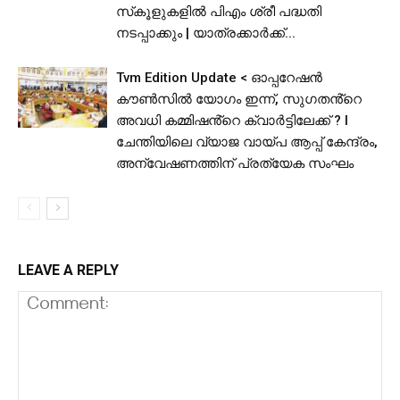
സ്‌കൂളുകളിൽ പിഎം ശ്രീ പദ്ധതി
നടപ്പാക്കും | യാത്രക്കാര്‍ക്ക്...
Tvm Edition Update < ഓപ്പറേഷൻ
കൗൺസിൽ യോഗം ഇന്ന്, സുഗതൻ്റെ
അവധി കമ്മിഷൻ്റെ ക്വാർട്ടിലേക്ക് ? l
ചേന്തിയിലെ വ്യാജ വായ്പ ആപ്പ് കേന്ദ്രം,
അന്വേഷണത്തിന് പ്രത്യേക സംഘം
LEAVE A REPLY