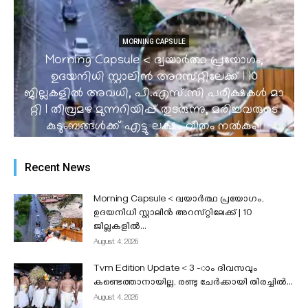
MORNING CAPSULE
Morning Capsule < ദ്വയാർത്ഥ പ്രയോഗം,
ഉദയനിധി സ്റ്റാലിൻ അറസ്‌റ്റിലേക്ക് | 10
ജില്ലകളിൽ അവധി, പി.​​​എ​​​സ്.​​​സി​​​ ​​​പ​​​രീ​​​ക്ഷ​​​ക​​​ൾ​​​ ​​​മാ​​​
റ്റി I തീവ്രമഴ മുന്നറിയിപ്പ് തുടരുന്നു, മരിച്ചവരുടെ
കുടുംബങ്ങൾക്ക് എട്ടു ലക്ഷം വീതം നൽകും |
തീവ്രമഴയിലും ഡാമുകളിലെ വെള്ളം 42.57% മാത്രം
|
Recent News
admin
-
August 4, 2026
Morning Capsule < ദ്വയാർത്ഥ പ്രയോഗം,
ഉദയനിധി സ്റ്റാലിൻ അറസ്‌റ്റിലേക്ക് | 10
ജില്ലകളിൽ...
August 4, 2026
Tvm Edition Update < 3 -ാം ദിവസവും
കണ്ടെത്താനായില്ല, രണ്ടു ചേർക്കായി തിരച്ചിൽ...
August 4, 2026