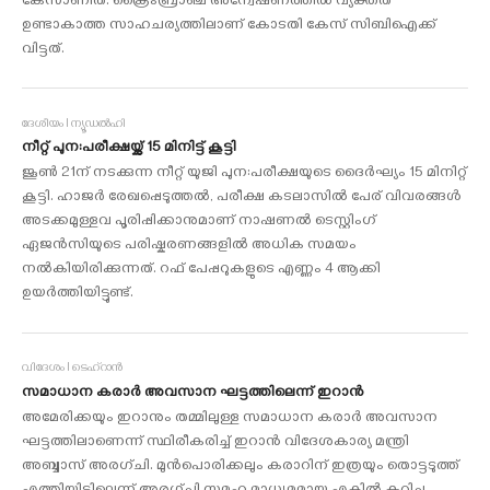
കേസാണിത്. ക്രൈംബ്രാഞ്ച് അന്വേഷണത്തില്‍ വ്യക്തത
ഉണ്ടാകാത്ത സാഹചര്യത്തിലാണ് കോടതി കേസ് സിബിഐക്ക്
വിട്ടത്.
ദേശീയം I ന്യൂഡൽഹി
നീറ്റ് പുന:പരീക്ഷയ്ക്ക് 15 മിനിട്ട് കൂട്ടി
ജൂൺ 21ന് നടക്കുന്ന നീറ്റ് യുജി പുന:പരീക്ഷയുടെ ദൈർഘ്യം 15 മിനിറ്റ്
കൂട്ടി. ഹാജർ രേഖപ്പെടുത്തൽ, പരീക്ഷ കടലാസിൽ പേര് വിവരങ്ങൾ
അടക്കമുള്ളവ പൂരിപ്പിക്കാനുമാണ് നാഷണൽ ടെസ്റ്റിംഗ്
ഏജൻസിയുടെ പരിഷ്കരണങ്ങളിൽ അധിക സമയം
നൽകിയിരിക്കുന്നത്. റഫ് പേപ്പറുകളുടെ എണ്ണം 4 ആക്കി
ഉയര്‍ത്തിയിട്ടുണ്ട്.
വിദേശം l ടെഹ്റാൻ
സമാധാന കരാര്‍ അവസാന ഘട്ടത്തിലെന്ന് ഇറാൻ
അമേരിക്കയും ഇറാനും തമ്മിലുള്ള സമാധാന കരാര്‍ അവസാന
ഘട്ടത്തിലാണെന്ന് സ്ഥിരീകരിച്ച് ഇറാന്‍ വിദേശകാര്യ മന്ത്രി
അബ്ബാസ് അരഗ്ചി. മുന്‍പൊരിക്കലും കരാറിന് ഇത്രയും തൊട്ടടുത്ത്