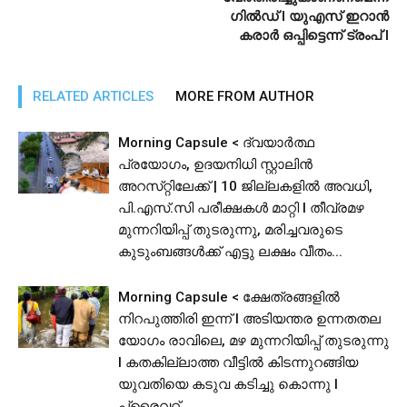
ഗില്‍ഡ് I യുഎസ് ഇറാൻ
കരാർ ഒപ്പിട്ടെന്ന് ട്രംപ് l
RELATED ARTICLES
MORE FROM AUTHOR
Morning Capsule < ദ്വയാർത്ഥ
പ്രയോഗം, ഉദയനിധി സ്റ്റാലിൻ
അറസ്‌റ്റിലേക്ക് | 10 ജില്ലകളിൽ അവധി,
പി.​​​എ​​​സ്.​​​സി​​​ ​​​പ​​​രീ​​​ക്ഷ​​​ക​​​ൾ​​​ ​​​മാ​​​റ്റി I തീവ്രമഴ
മുന്നറിയിപ്പ് തുടരുന്നു, മരിച്ചവരുടെ
കുടുംബങ്ങൾക്ക് എട്ടു ലക്ഷം വീതം...
Morning Capsule < ക്ഷേത്രങ്ങളിൽ
നിറപുത്തിരി ഇന്ന് l അടിയന്തര ഉന്നതതല
യോഗം രാവിലെ, മഴ മുന്നറിയിപ്പ് തുടരുന്നു
I കതകില്ലാത്ത വീട്ടില്‍ കിടന്നുറങ്ങിയ
യുവതിയെ കടുവ കടിച്ചു കൊന്നു l
പ്രൈവറ്റ്...