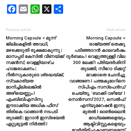
Facebook
Email
WhatsApp
X
Share
Previous article
Next article
Morning Capsule < മൂന്ന്
Morning Capsule <
ജില്ലകളിൽ അവധി,
രാജ്യത്ത് തെക്കു
മഴക്കെടുതി രൂക്ഷമാകുന്നു |
പടിഞ്ഞാറൻ കാലവർഷം
മാസപ്പടി കേസിൽ വീണയ്ക്ക്
ദുർബലം l വെളുത്തുള്ളി വില
സമൻസ്, വെള്ളിയാഴ്ച
300 ലേക്ക് l പ്രിയദർശിനി
ഹാജരാകണം |
തുടങ്ങി, സീറോ ടിക്കറ്റ്
റീൽസുകാരുടെ ശ്രദ്ധയ്ക്ക്,
മറക്കാതെ ചോദിച്ചു
സ്വകാര്യത
വാങ്ങണേ l പത്മകുമാറിനെ
മാനിച്ചില്ലെങ്കിൽ
സിപിഎം സസ്പെൻഡ്
അഴിയെണ്ണും l
ചെയ്തു, ‘ബാക്കി വഴിയേ’ l
എംബിബിഎസിനു
സെൻസസ് 2027, സെൽഫ്
ഈടാക്കിയ അധിക ഫീസ്
എന്യൂമറേഷൻ ഇന്നു
തിരികെ വാങ്ങാൻ നടപടി
മുതൽ l ഓണ്‍ലൈന്‍
തുടങ്ങി | ഇറാൻ ഇസ്രയേൽ
മാധ്യമങ്ങളെയും
ഏറ്റുമുട്ടൽ നിർത്തി l
ആക്ടിവിസ്റ്റുകളെയും
വേര്‍തിരിച്ചുകാണണമെന്ന്