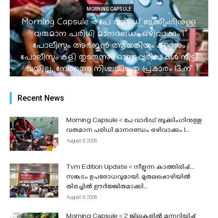
MORNING CAPSULE
Morning Capsule < പേ വാർഡ് ബുക്കിംഗിനുള്ള
വരുമാന പരിധി മാനദണ്ഡം ഒഴിവാക്കും I
പോലീസും അർജുൻ ആയങ്കിയും കള്ളനും
പോലീസും കളി തുടരുന്നു I ഓണപ്പരീക്ഷകൾ നീട്ടി
വയ്ക്കില്ല, നേരത്തെ നിശ്ചയിച്ചതു പ്രകാരം 13 ന്
തുടങ്ങും Iക്വിറ്റ് ഇന്ത്യ സമരം @ 84 I...
admin
-
August 8, 2026
Recent News
Morning Capsule < പേ വാർഡ് ബുക്കിംഗിനുള്ള
വരുമാന പരിധി മാനദണ്ഡം ഒഴിവാക്കും I...
August 8, 2026
Tvm Edition Update < നീളുന്ന കാത്തിരിപ്പ്…
സങ്കടം ഉപരോധവുമായി, മുതലപ്പൊഴിയിൽ
തിരച്ചിൽ ഊർജ്ജിതമാക്കി...
August 8, 2026
Morning Capsule < 2 ജില്ലകളിൽ മുന്നറിയിപ്പ്