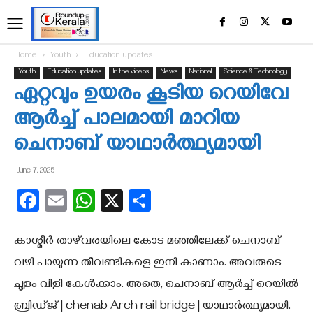
Home
Youth
Education updates
Youth
Education updates
In the videos
News
National
Science & Technology
ഏറ്റവും ഉയരം കൂടിയ റെയിവേ
ആര്‍ച്ച് പാലമായി മാറിയ
ചെനാബ് യാഥാര്‍ത്ഥ്യമായി
June 7, 2025
Facebook
Email
WhatsApp
X
Share
കാശ്മീര്‍ താഴ്‌വരയിലെ കോട മഞ്ഞിലേക്ക് ചെനാബ്
വഴി പായുന്ന തീവണ്ടികളെ ഇനി കാണാം. അവരുടെ
ചൂളം വിളി കേള്‍ക്കാം. അതെ, ചെനാബ് ആര്‍ച്ച് റെയില്‍
ബ്രിഡ്ജ് | chenab Arch rail bridge | യാഥാര്‍ത്ഥ്യമായി.