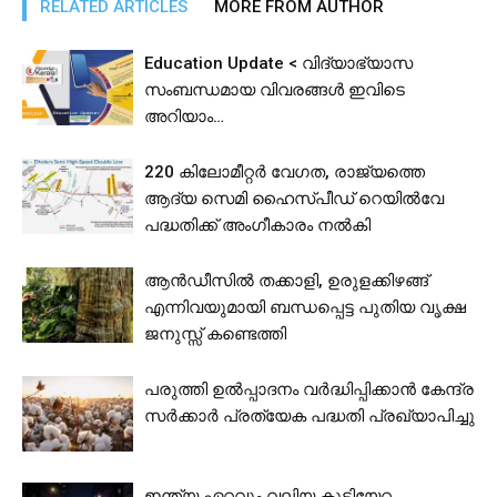
RELATED ARTICLES
MORE FROM AUTHOR
Education Update < വിദ്യാഭ്യാസ
സംബന്ധമായ വിവരങ്ങൾ ഇവിടെ
അറിയാം…
220 കിലോമീറ്റര്‍ വേഗത, രാജ്യത്തെ
ആദ്യ സെമി ഹൈസ്പീഡ് റെയില്‍വേ
പദ്ധതിക്ക് അംഗീകാരം നല്‍കി
ആൻഡീസിൽ തക്കാളി, ഉരുളക്കിഴങ്ങ്
എന്നിവയുമായി ബന്ധപ്പെട്ട പുതിയ വൃക്ഷ
ജനുസ്സ് കണ്ടെത്തി
പരുത്തി ഉല്‍പ്പാദനം വര്‍ദ്ധിപ്പിക്കാന്‍ കേന്ദ്ര
സര്‍ക്കാര്‍ പ്രത്യേക പദ്ധതി പ്രഖ്യാപിച്ചു
ഇന്ത്യ ഏറ്റവും വലിയ കുടിയേറ്റ